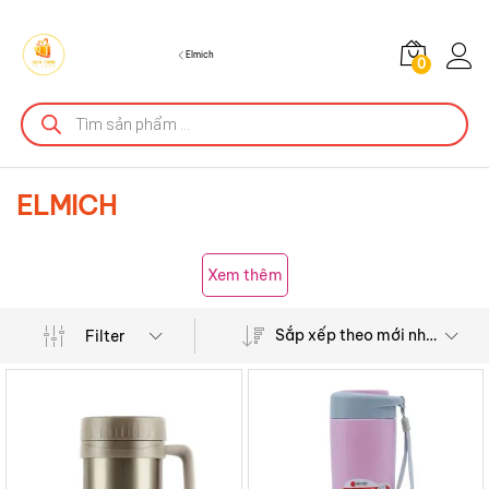
Elmich
0
Tìm
kiếm
sản
phẩm
ELMICH
Xem thêm
Sắp xếp theo mới nhất
Filter