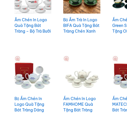
Ắm Chén In Logo
Bộ Ấm Trà In Logo
Ấm Che
Quà Tặng Bát
BIFA Quà Tặng Bát
Green S
Tràng – Bộ Trà Bưởi
Tràng Chén Xanh
Tặng O
S3 ACILGBT105
Ngọc Chỉ Vàng
Ngọc V
ACILGBT104
ACILG
Bộ Ấm Chén In
Ấm Chén In Logo
Ấm Che
Logo Quà Tặng
FAMHOME Quà
MATECH
Bát Tràng Dáng
Tặng Bát Tràng
Bát Tra
Bưởi Trắng Trơn
Dáng Bưởi Chỉ
Sang Tr
Cao Cấp
Vàng ACILGBT85
ACILGB