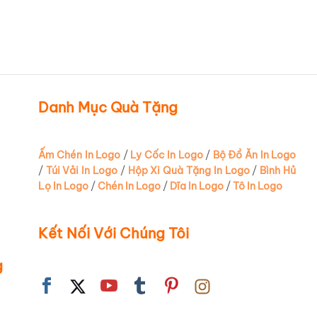
Oem
(2)
Thuận Phát
(1)
Zebra
(2)
Danh Mục Quà Tặng
Ấm Chén In Logo
/
Ly Cốc In Logo
/
Bộ Đồ Ăn In Logo
/
Túi Vải In Logo
/
Hộp Xi Quà Tặng In Logo
/
Bình Hủ
Lọ In Logo
/
Chén In Logo
/
Dĩa In Logo
/
Tô In Logo
Kết Nối Với Chúng Tôi
g