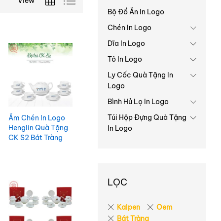
View
Bộ Đồ Ăn In Logo
Chén In Logo
Dĩa In Logo
Tô In Logo
Ly Cốc Quà Tặng In
Logo
Bình Hủ Lọ In Logo
Túi Hộp Đựng Quà Tặng
Ắm Chén In Logo
Henglin Quà Tặng
In Logo
CK S2 Bát Tràng
ACILGBT109
LỌC
Kalpen
Oem
Bát Tràng