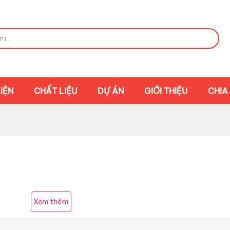
IỆN
CHẤT LIỆU
DỰ ÁN
GIỚI THIỆU
CHIA
Xem thêm