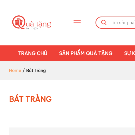
Tìm
kiếm
sản
phẩm
TRANG CHỦ
SẢN PHẨM QUÀ TẶNG
SỰ K
Home
/
Bát Tràng
BÁT TRÀNG