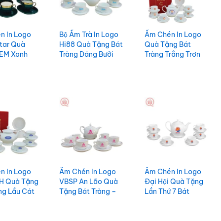
́n In Logo
Bộ Ấm Trà In Logo
Ấm Chén In Logo
tar Quà
Hi88 Quà Tặng Bát
Quà Tặng Bát
EM Xanh
Tràng Dáng Bưởi
Tràng Trắng Trơn
iền Vàng
Trắng Trơn
Giá Rẻ ACILGBT90
OEM98
ACILGBT96
́n In Logo
Ắm Chén In Logo
Ấm Chén In Logo
 Quà Tặng
VBSP An Lão Quà
Đại Hội Quà Tặng
̀ng Lầu Cát
Tặng Bát Tràng –
Lần Thứ 7 Bát
ọng
Bưởi Lửa Chỉ Vàng
Tràng ACILGBT75
T81
ACILGBT80