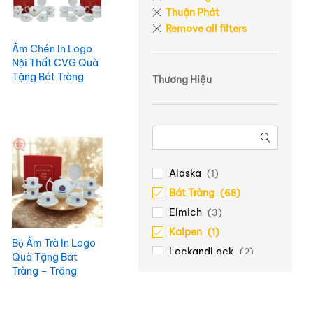
Thuận Phát
Remove all filters
Ắm Chén In Logo
Nội Thất CVG Quà
Tặng Bát Tràng
Thương Hiệu
Bưởi Lửa
ACILGBT89
Alaska
(1)
Bát Tràng
(68)
Elmich
(3)
Kalpen
(1)
Bộ Ấm Trà In Logo
LockandLock
(2)
Quà Tặng Bát
Luminarc
Tràng – Trăng
(1)
Khuyết ACILGBT73
Minh Long
(99)
Ocean
(1)