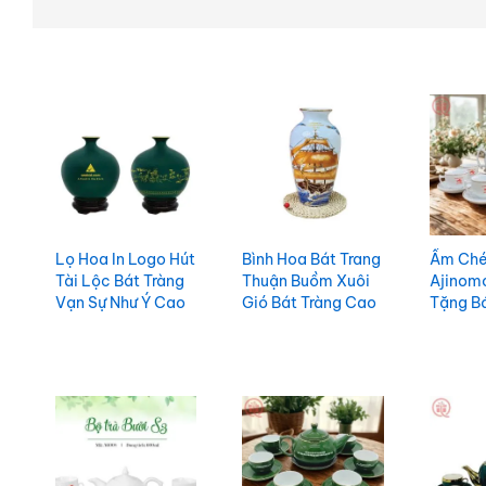
Lọ Hoa In Logo Hút
Bình Hoa Bát Trang
Ấm Che
Tài Lộc Bát Tràng
Thuận Buồm Xuôi
Ajinom
Vạn Sự Như Ý Cao
Gió Bát Tràng Cao
Tặng Bá
Cấp – BHXBT39
Cấp Cho Đối Tác –
Minh N
BHTBT38
ACILGB