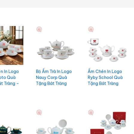
́n In Logo
Bộ Ấm Trà In Logo
Ấm Chén In Logo
oto Quà
Nauy Corp Quà
Ryby School Quà
t Tràng –
Tặng Bát Tràng
Tặng Bát Tràng
guyêt
ACILGBT111
Sang Trọng
T117
ACILGBT110