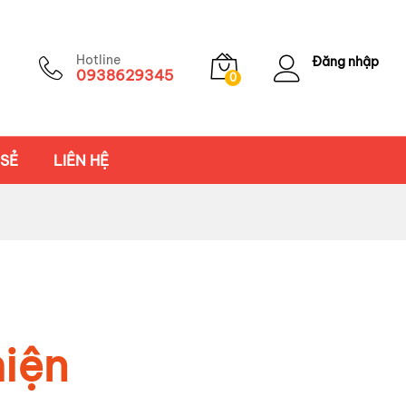
Hotline
Đăng nhập
0938629345
0
 SẺ
LIÊN HỆ
hiện