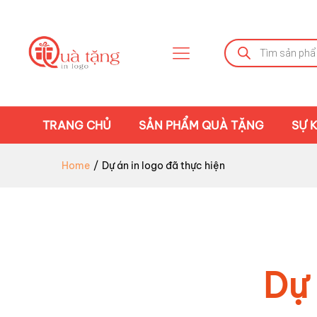
Tìm
kiếm
sản
phẩm
TRANG CHỦ
SẢN PHẨM QUÀ TẶNG
SỰ K
Home
/
Dự án in logo đã thực hiện
Dự 