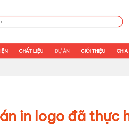
IỆN
CHẤT LIỆU
DỰ ÁN
GIỚI THIỆU
CHIA
án in logo đã thực 