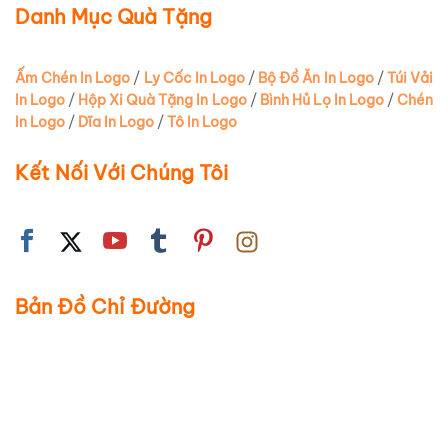
Danh Mục Quà Tặng
Ấm Chén In Logo
/
Ly Cốc In Logo
/
Bộ Đồ Ăn In Logo
/
Túi Vải
In Logo
/
Hộp Xi Quà Tặng In Logo
/
Bình Hủ Lọ In Logo
/
Chén
In Logo
/
Dĩa In Logo
/
Tô In Logo
Kết Nối Với Chúng Tôi
Bản Đồ Chỉ Đường