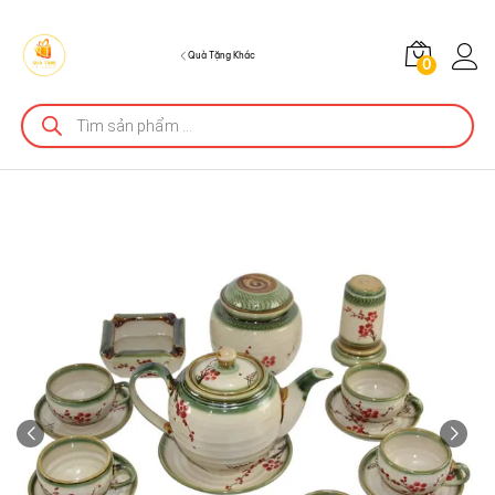
Quà Tặng Khác
0
Tìm
kiếm
sản
phẩm