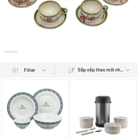
Ấm Chén In Logo
Bình G
Sắp xếp theo mới nhất
Filter