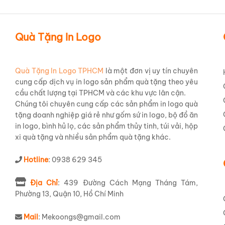
Quà Tặng In Logo
Quà Tặng In Logo TPHCM
là một đơn vị uy tín chuyên
cung cấp dịch vụ in logo sản phẩm quà tặng theo yêu
cầu chất lượng tại TPHCM và các khu vực lân cận.
Chúng tôi chuyên cung cấp các sản phẩm in logo quà
tặng doanh nghiệp giá rẻ như gốm sứ in logo, bộ đồ ăn
in logo, bình hủ lọ, các sản phẩm thủy tinh, túi vải, hộp
xi quà tặng và nhiều sản phẩm quà tặng khác.
Hotline
: 0938 629 345
Địa Chỉ
: 439 Đường Cách Mạng Tháng Tám,
Phường 13, Quận 10, Hồ Chí Minh
Mail
: Mekoongs@gmail.com