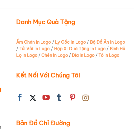
Danh Mục Quà Tặng
Ấm Chén In Logo
/
Ly Cốc In Logo
/
Bộ Đồ Ăn In Logo
/
Túi Vải In Logo
/
Hộp Xi Quà Tặng In Logo
/
Bình Hủ
Lọ In Logo
/
Chén In Logo
/
Dĩa In Logo
/
Tô In Logo
Kết Nối Với Chúng Tôi
g
Bản Đồ Chỉ Đường
g