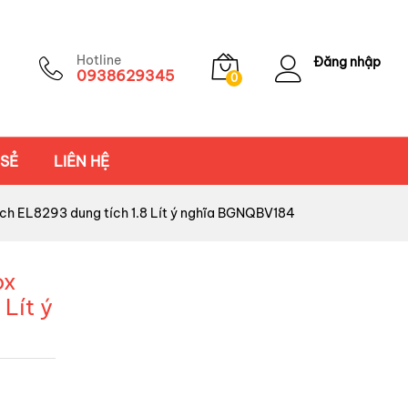
Hotline
Đăng nhập
0938629345
0
 SẺ
LIÊN HỆ
ch EL8293 dung tích 1.8 Lít ý nghĩa BGNQBV184
ox
Lít ý