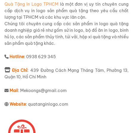
trong các nhà hàng, quán ăn, việc sử dụng
bộ đồ ăn in logo
Quà Tặng In Logo TPHCM
là một đơn vị uy tín chuyên cung
còn thể hiện sự chuyên nghiệp và đồng bộ trong hình ảnh
cấp dịch vụ in logo sản phẩm quà tặng theo yêu cầu chất
thương hiệu.
lượng tại TPHCM và các khu vực lân cận.
Chúng tôi chuyên cung cấp các sản phẩm in logo quà tặng
Bố đồ ăn in logo gồm những
doanh nghiệp giá rẻ như gốm sứ in logo, bộ đồ ăn in logo, bình
hủ lọ, các sản phẩm thủy tinh, túi vải, hộp xi quà tặng và nhiều
gì?
sản phẩm quà tặng khác.
Hotline
: 0938 629 345
Một
bộ đồ ăn in logo
có thể bao gồm nhiều thành phần khác
nhau, tùy thuộc vào nhu cầu và mục đích sử dụng của từng
Địa Chỉ
: 439 Đường Cách Mạng Tháng Tám, Phường 13,
doanh nghiệp. Dưới đây là một số thành phần phổ biến mà
Quận 10, Hồ Chí Minh
chúng tôi thường thấy:
Mail
: Mekoongs@gmail.com
Thành Phần
Chức Năng
Website
: quatanginlogo.com
Khăn ăn in
Vệ sinh miệng sau bữa ăn, đồng thời là một
logo
phương tiện hiển thị thương hiệu tinh tế.