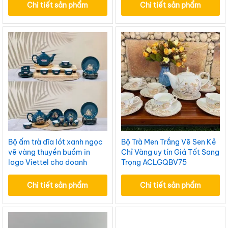
Chi tiết sản phẩm
Chi tiết sản phẩm
Bộ ấm trà dĩa lót xanh ngọc
Bộ Trà Men Trắng Vẽ Sen Kẻ
vẽ vàng thuyền buồm in
Chỉ Vàng uy tín Giá Tốt Sang
logo Viettel cho doanh
Trọng ACLGQBV75
nghiệp ACLGQBV87
Chi tiết sản phẩm
Chi tiết sản phẩm