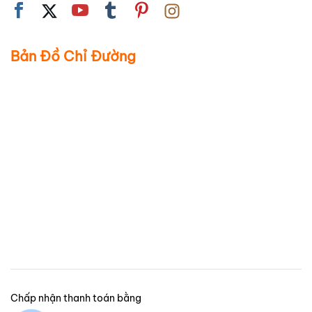
phát sinh thêm để đáp ứng thời gian giao hàng yêu cầu.
Để có được báo giá chính xác nhất cho nhu cầu của mình,
bạn đừng ngần ngại liên hệ với chúng tôi tại Quà Tặng In Logo
Bản Đồ Chỉ Đường
qua số điện thoại
0879071727
hoặc truy cập website
quatanginlogo.com
để được tư vấn cụ thể nhé!
Tại sao doanh nghiệp nên sử
dụng bộ đồ ăn in logo?
Bạn có bao giờ tự hỏi tại sao ngày càng nhiều doanh nghiệp
lựa chọn
bộ đồ ăn in logo
làm quà tặng hoặc sử dụng trong
hoạt động kinh doanh của mình không? Dưới đây là một vài lý
do mà tôi tin rằng bạn cũng sẽ thấy thuyết phục:
Tăng nhận diện thương hiệu mỗi lần khách dùng bữa:
Đây
là một trong những lợi ích lớn nhất. Mỗi khi khách hàng của
bạn sử dụng
bộ chén bát đĩa in logo
tại nhà hàng, quán ăn,
Chấp nhận thanh toán bằng
hoặc thậm chí khi họ mang về nhà (nếu là quà tặng), logo