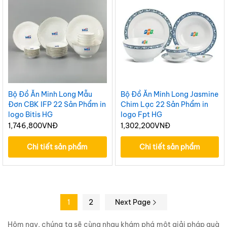
Bộ Đồ Ăn Minh Long Mẫu
Bộ Đồ Ăn Minh Long Jasmine
Đơn CBK IFP 22 Sản Phẩm in
Chim Lạc 22 Sản Phẩm in
logo Bitis HG
logo Fpt HG
1,746,800
VNĐ
1,302,200
VNĐ
Chi tiết sản phẩm
Chi tiết sản phẩm
1
2
Next Page
Hôm nay, chúng ta sẽ cùng nhau khám phá một giải pháp quà