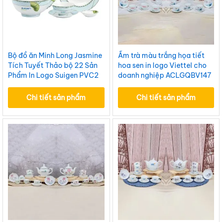
Bộ đồ ăn Minh Long Jasmine
Ấm trà màu trắng họa tiết
Tích Tuyết Thảo bộ 22 Sản
hoa sen in logo Viettel cho
Phẩm In Logo Suigen PVC2
doanh nghiệp ACLGQBV147
– BĐAILML15
Chi tiết sản phẩm
Chi tiết sản phẩm