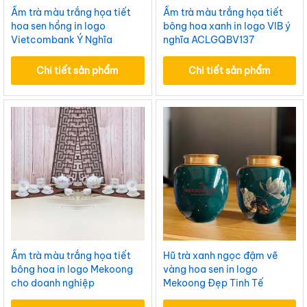
Ấm trà màu trắng họa tiết
Ấm trà màu trắng họa tiết
hoa sen hồng in logo
bông hoa xanh in logo VIB ý
Vietcombank Ý Nghĩa
nghĩa ACLGQBV137
ACLGQBV142
Chi tiết sản phẩm
Chi tiết sản phẩm
Ấm trà màu trắng họa tiết
Hũ trà xanh ngọc đậm vẽ
bông hoa in logo Mekoong
vàng hoa sen in logo
cho doanh nghiệp
Mekoong Đẹp Tinh Tế
ACLGQBV132
ACLGQBV128