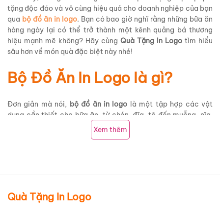
tặng độc đáo và vô cùng hiệu quả cho doanh nghiệp của bạn
qua
bộ đồ ăn in logo
. Bạn có bao giờ nghĩ rằng những bữa ăn
hàng ngày lại có thể trở thành một kênh quảng bá thương
hiệu mạnh mẽ không? Hãy cùng
Quà Tặng In Logo
tìm hiểu
sâu hơn về món quà đặc biệt này nhé!
Bộ Đồ Ăn In Logo là gì?
Đơn giản mà nói,
bộ đồ ăn in logo
là một tập hợp các vật
dụng cần thiết cho bữa ăn, từ chén, đĩa, tô đến muỗng, nĩa,
đũa, và thậm chí cả khăn ăn, mà trên mỗi sản phẩm đều được
Xem thêm
in ấn logo, tên thương hiệu, hoặc một thông điệp đặc biệt
của doanh nghiệp. Đây không chỉ là những vật dụng hữu ích
mà còn là một phương tiện marketing tinh tế và hiệu quả.
Mục đích chính của việc này là để quảng bá thương hiệu một
cách tự nhiên và gần gũi. Khi khách hàng sử dụng những bộ đồ
Quà Tặng In Logo
ăn này, họ sẽ liên tục nhìn thấy logo của bạn, từ đó giúp nâng
cao nhận diện thương hiệu và tạo ấn tượng sâu sắc. Đặc biệt,