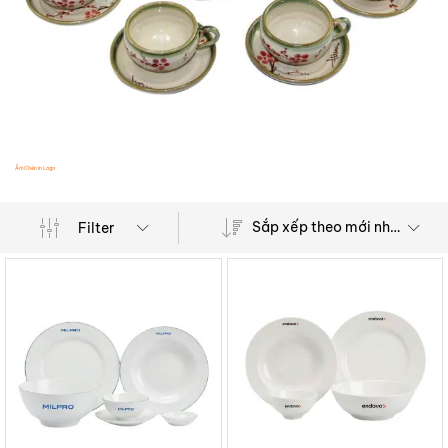
Ấm Chén In Logo
Bình G
Sắp xếp theo mới nhất
Filter