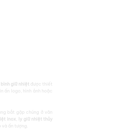
c
bình giữ nhiệt
được thiết
in ấn logo, hình ảnh hoặc
àng bắt gặp chúng ở văn
iệt inox
,
ly giữ nhiệt thủy
 và ấn tượng.