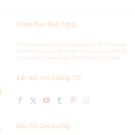
c giữ nhiệt in logo
sẽ phụ
Danh Mục Quà Tặng
 tùy thuộc vào độ dày và
Ấm Chén In Logo
/
Ly Cốc In Logo
/
Bộ Đồ Ăn In Logo
/
Túi Vải In Logo
/
Hộp Xi Quà Tặng In Logo
/
Bình Hủ
Lọ In Logo
/
Chén In Logo
/
Dĩa In Logo
/
Tô In Logo
g được ưa chuộng vì màu
Kết Nối Với Chúng Tôi
g
t Yeti
thường có giá cao
húng tôi tại Quà Tặng In
á ly cốc giữ nhiệt in logo
Bản Đồ Chỉ Đường
g