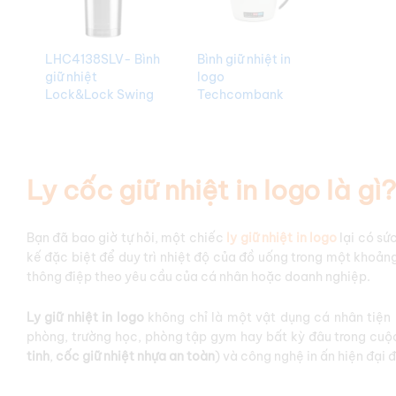
LHC4138SLV- Bình
Bình giữ nhiệt in
giữ nhiệt
logo
Lock&Lock Swing
Techcombank
Tumbler 880ml –
(inochi mekoong)
Màu bạc Theo Yêu
Giá Rẻ BGNQBV94
Cầu BGNQBV127
Ly cốc giữ nhiệt in logo là gì?
Bạn đã bao giờ tự hỏi, một chiếc
ly giữ nhiệt in logo
lại có sứ
kế đặc biệt để duy trì nhiệt độ của đồ uống trong một khoảng
thông điệp theo yêu cầu của cá nhân hoặc doanh nghiệp.
Ly giữ nhiệt in logo
không chỉ là một vật dụng cá nhân tiện
phòng, trường học, phòng tập gym hay bất kỳ đâu trong cuộ
tinh
,
cốc giữ nhiệt nhựa an toàn
) và công nghệ in ấn hiện đại