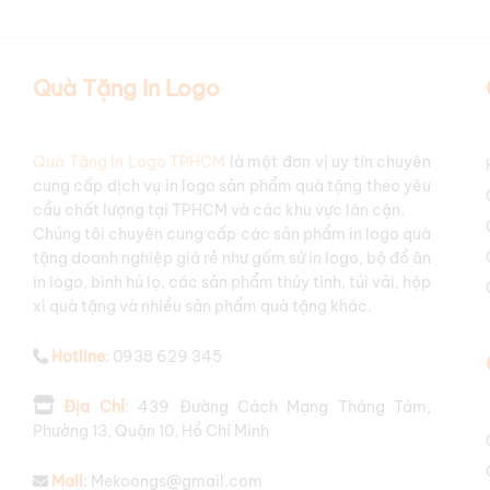
Báo giá ly cốc giữ nhiệt in l
Chắc hẳn bạn đang rất quan tâm đến chi phí để sở hữu nhữn
Quà Tặng In Logo
thuộc vào nhiều yếu tố như:
Chất liệu ly:
Ly giữ nhiệt inox
thường có giá cao hơn so vớ
Quà Tặng In Logo TPHCM
là một đơn vị uy tín chuyên
thương hiệu.
cung cấp dịch vụ in logo sản phẩm quà tặng theo yêu
Dung tích:
Bình giữ nhiệt
có dung tích lớn hơn thường có gi
cầu chất lượng tại TPHCM và các khu vực lân cận.
Công nghệ in ấn:
Các công nghệ như
in UV
,
khắc laser
,
in 
Chúng tôi chuyên cung cấp các sản phẩm in logo quà
sắc bền và chi tiết rõ nét.
tặng doanh nghiệp giá rẻ như gốm sứ in logo, bộ đồ ăn
in logo, bình hủ lọ, các sản phẩm thủy tinh, túi vải, hộp
Số lượng đặt hàng:
Đặt hàng với số lượng lớn thường sẽ có 
xi quà tặng và nhiều sản phẩm quà tặng khác.
Độ phức tạp của thiết kế logo:
Logo có nhiều chi tiết phức 
Thương hiệu:
Các thương hiệu nổi tiếng như
Ly giữ nhiệt 
Hotline
: 0938 629 345
hơn so với các sản phẩm không thương hiệu.
Địa Chỉ
: 439 Đường Cách Mạng Tháng Tám,
Để nhận được báo giá chi tiết và tốt nhất cho đơn hàng
ly cố
Phường 13, Quận 10, Hồ Chí Minh
Logo qua số điện thoại
0879071727
hoặc truy cập website
qu
một cách nhanh chóng và chính xác nhất.
Mail
: Mekoongs@gmail.com