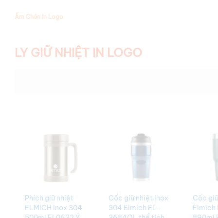
Ấm Chén In Logo
LY GIỮ NHIỆT IN LOGO
Phích giữ nhiệt
Cốc giữ nhiệt Inox
Cốc giữ
ELMICH Inox 304
304 Elmich EL-
Elmich 
500ml EL0632 Ý
3684OL thể tích
890ml 