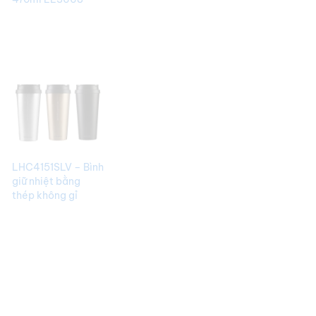
Theo Yêu Cầu
BGNQBV179
LHC4151SLV – Bình
giữ nhiệt bằng
thép không gỉ
Lock&Lock Clip
Tumbler 540ml –
Màu bạc Tiện dụng
BGNQBV141