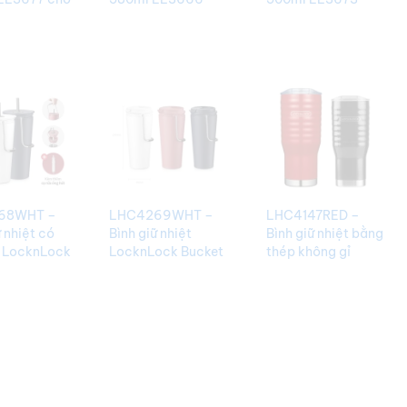
hàng
cho doanh nghiệp
Tiện dụng
V182
BGNQBV181
BGNQBV180
68WHT –
LHC4269WHT –
LHC4147RED –
ữ nhiệt có
Bình giữ nhiệt
Bình giữ nhiệt bằng
t LocknLock
LocknLock Bucket
thép không gỉ
 Tumbler
Tumbler – Màu
Lock&Lock Wave
raw – Màu
trắng Đẹp
tumbler 500ml,
 nghĩa
BGNQBV144
Ø85 * 190mm –
V145
Màu đỏ cho khách
hàng BGNQBV143