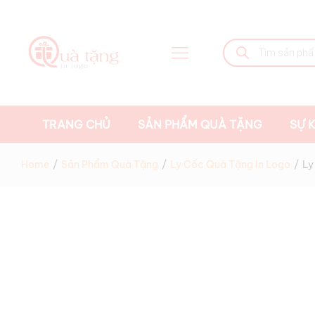
Tìm
kiếm
sản
phẩm
TRANG CHỦ
SẢN PHẨM QUÀ TẶNG
SỰ K
Home
/
Sản Phẩm Quà Tặng
/
Ly Cốc Quà Tặng In Logo
/
Ly