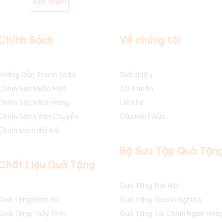
ogo chi tiết năm 2025
Xem thêm
g chiếc
ly giữ nhiệt in logo
chất lượng phải không? Giá cả của
ly cố
Chính Sách
Về chúng tôi
i
cốc giữ nhiệt nhựa
.
Ly giữ nhiệt thủy tinh
có thể có mức giá khác
Hướng Dẫn Thanh Toán
Giới thiệu
Chính Sách Bảo Mật
Tài Khoản
á cao hơn.
Chính Sách Bán Hàng
Liên hệ
chuyển nhiệt
,
in lụa
sẽ có mức giá khác nhau.
In chuyển nhiệt
thườn
Chính Sách Vận Chuyển
Câu Hỏi FAQs
chiết khấu tốt hơn.
Chính sách đổi trả
tạp có thể làm tăng chi phí in ấn.
Bộ Sưu Tập Quà Tặn
Lock&Lock
,
Cốc giữ nhiệt Elmich
,
Ly giữ nhiệt Kalpen
,
Cốc Giữ Nhiệ
Chất Liệu Quà Tặng
Quà Tặng Đại Hội
c giữ nhiệt in logo
của bạn trong năm 2025, hãy liên hệ ngay với c
atanginlogo.com
. Chúng tôi sẽ tư vấn và cung cấp thông tin
báo gi
Quà Tặng Gốm Sứ
Quà Tặng Doanh Nghiệp
Quà Tặng Thủy Tinh
Quà Tặng Tài Chính Ngân Hàn