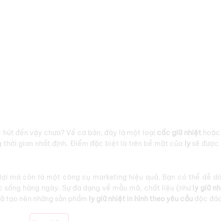
c hút đến vậy chưa? Về cơ bản, đây là một loại
cốc giữ nhiệt
hoặ
 thời gian nhất định. Điểm đặc biệt là trên bề mặt của
ly
sẽ được 
 lợi mà còn là một công cụ marketing hiệu quả. Bạn có thể dễ d
c sống hàng ngày. Sự đa dạng về mẫu mã, chất liệu (như
ly giữ nh
 đã tạo nên những sản phẩm
ly giữ nhiệt in hình theo yêu cầu
độc đáo