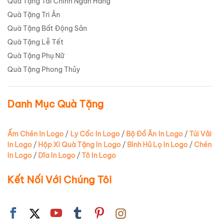
Quà Tặng Tài Chính Ngân Hàng
Quà Tặng Tri Ân
Quà Tặng Bất Động Sản
Quà Tặng Lễ Tết
Quà Tặng Phụ Nữ
Quà Tặng Phong Thủy
Danh Mục Quà Tặng
Ấm Chén In Logo
/
Ly Cốc In Logo
/
Bộ Đồ Ăn In Logo
/
Túi Vải
In Logo
/
Hộp Xi Quà Tặng In Logo
/
Bình Hủ Lọ In Logo
/
Chén
In Logo
/
Dĩa In Logo
/
Tô In Logo
Kết Nối Với Chúng Tôi