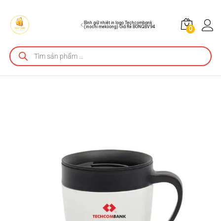
BGNQBV94
Bình giữ nhiệt in logo Techcombank
(inochi mekoong) Giá Rẻ BGNQBV94
0