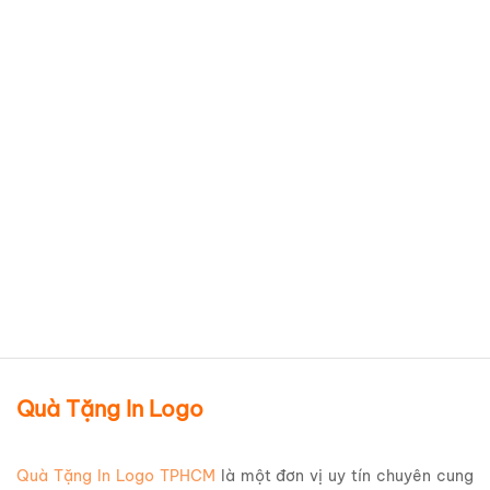
Phích giữ nhiệt ELMICH Inox
304 500ml EL0632 Ý Nghĩa
BGNQBV189
Chi tiết sản phẩm
Quà Tặng In Logo
Quà Tặng In Logo TPHCM
là một đơn vị uy tín chuyên cung