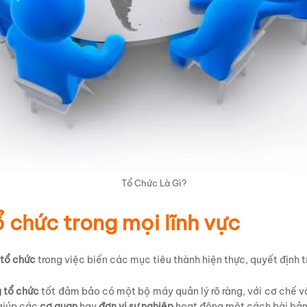
Tổ Chức Là Gì?
ổ chức trong mọi lĩnh vực
 tổ chức
trong việc biến các mục tiêu thành hiện thực, quyết định 
 tổ chức
tốt đảm bảo có một bộ máy quản lý rõ ràng, với cơ chế vậ
 giúp các
cơ quan
hay
đơn vị sự nghiệp
hoạt động một cách bài bản