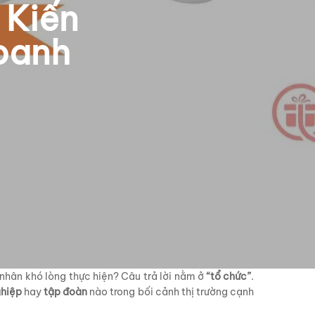
 Kiến
oanh
 nhân khó lòng thực hiện? Câu trả lời nằm ở
“tổ chức”
.
hiệp
hay
tập đoàn
nào trong bối cảnh thị trường cạnh