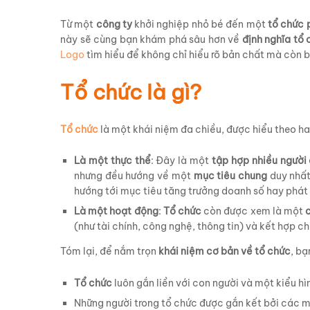
Từ một
công ty
khởi nghiệp nhỏ bé đến một
tổ chức p
này sẽ cùng bạn khám phá sâu hơn về
định nghĩa tổ
Logo
tìm hiểu để không chỉ hiểu rõ bản chất mà còn b
Tổ chức là gì?
Tổ chức
là một khái niệm đa chiều, được hiểu theo ha
Là một thực thể
: Đây là một
tập hợp nhiều người
nhưng đều hướng về một
mục tiêu chung
duy nhất
hướng tới mục tiêu tăng trưởng doanh số hay phát
Là một hoạt động
:
Tổ chức
còn được xem là một
(như tài chính, công nghệ, thông tin) và kết hợp
Tóm lại, để nắm trọn
khái niệm cơ bản về tổ chức
, bạ
Tổ chức
luôn gắn liền với con người và một kiểu hình
Những người trong tổ chức được gắn kết bởi các m