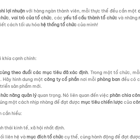
hi lợi nhuận
với hàng ngàn thành viên, mỗi thực thể đều cần một
c
 chức
,
vai trò của tổ chức
, các
yếu tố cấu thành tổ chức
và những
iết cách tối ưu hóa
hệ thống tổ chức
của mình!
i khía cạnh chính:
 cùng theo đuổi các mục tiêu đã xác định
. Trong một tổ chức, mỗ
. Hãy hình dung một
công ty cổ phần
nơi mỗi
phòng ban
đều có c
 triển sản phẩm mới.
chức năng quản lý
quan trọng. Nó liên quan đến việc
phân chia côn
 chúng một cách nhịp nhàng để đạt được
mục tiêu chiến lược
của
côn
n cần hiểu:
 thái kinh tế, xã hội nhất định.
ối liên hệ và
mục đích tổ chức
cụ thể, cùng hành động để đạt được