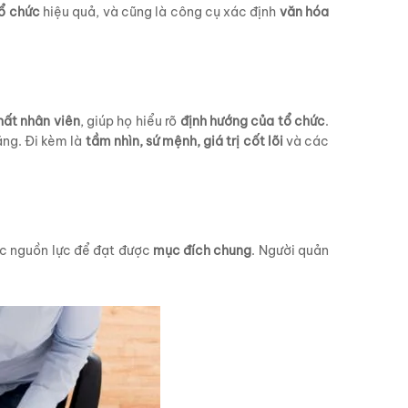
tổ chức
hiệu quả, và cũng là công cụ xác định
văn hóa
hất nhân viên
, giúp họ hiểu rõ
định hướng của tổ chức
.
ăng. Đi kèm là
tầm nhìn, sứ mệnh, giá trị cốt lõi
và các
ác nguồn lực để đạt được
mục đích chung
. Người quản