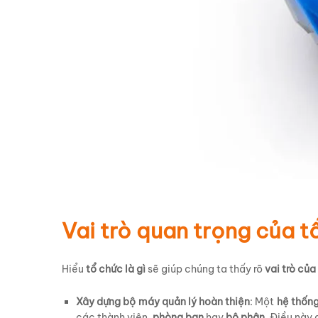
Vai trò quan trọng của t
Hiểu
tổ chức là gì
sẽ giúp chúng ta thấy rõ
vai trò của
Xây dựng bộ máy quản lý hoàn thiện
: Một
hệ thống
các thành viên,
phòng ban
hay
bộ phận
. Điều này