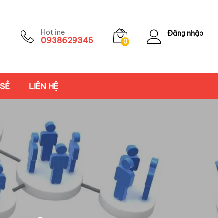
Hotline
Đăng nhập
0938629345
0
 SẺ
LIÊN HỆ