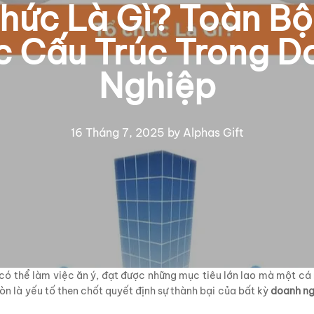
hức Là Gì? Toàn Bộ
c Cấu Trúc Trong D
Nghiệp
16 Tháng 7, 2025
by
Alphas Gift
 có thể làm việc ăn ý, đạt được những mục tiêu lớn lao mà một cá
òn là yếu tố then chốt quyết định sự thành bại của bất kỳ
doanh ng