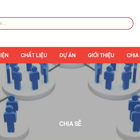
IỆN
CHẤT LIỆU
DỰ ÁN
GIỚI THIỆU
CHIA
CHIA SẺ