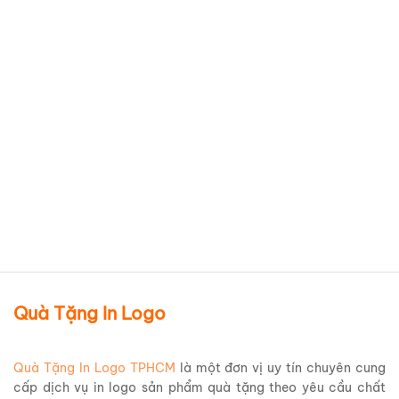
Bình giữ nhiệt Inox 304 Elmich
EL8296B dung tích 480ml
Giá Rẻ BGNQBV198
Chi tiết sản phẩm
Quà Tặng In Logo
Quà Tặng In Logo TPHCM
là một đơn vị uy tín chuyên cung
cấp dịch vụ in logo sản phẩm quà tặng theo yêu cầu chất