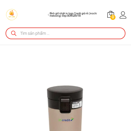
BGNQBV118
Bình giữ nhiệt in logo Credit giá rẻ (inochi
mekoong) Đẹp BGNQBV118
0