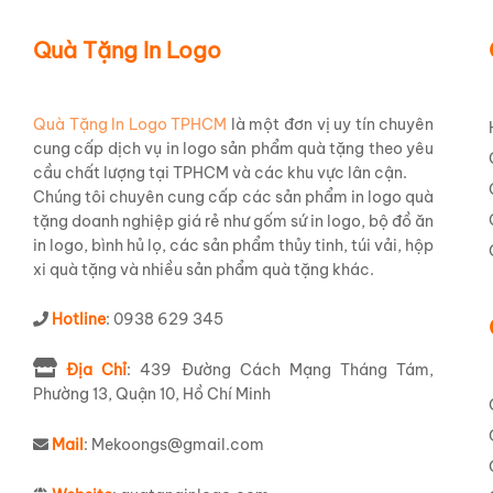
Quà Tặng In Logo
Quà Tặng In Logo TPHCM
là một đơn vị uy tín chuyên
cung cấp dịch vụ in logo sản phẩm quà tặng theo yêu
cầu chất lượng tại TPHCM và các khu vực lân cận.
Chúng tôi chuyên cung cấp các sản phẩm in logo quà
tặng doanh nghiệp giá rẻ như gốm sứ in logo, bộ đồ ăn
in logo, bình hủ lọ, các sản phẩm thủy tinh, túi vải, hộp
xi quà tặng và nhiều sản phẩm quà tặng khác.
Hotline
: 0938 629 345
Địa Chỉ
: 439 Đường Cách Mạng Tháng Tám,
Phường 13, Quận 10, Hồ Chí Minh
Mail
: Mekoongs@gmail.com