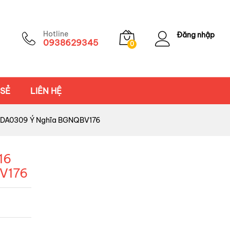
Hotline
Đăng nhập
0938629345
0
 SẺ
LIÊN HỆ
l EDA0309 Ý Nghĩa BGNQBV176
16
V176