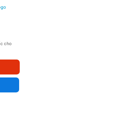
ogo
ốc cho