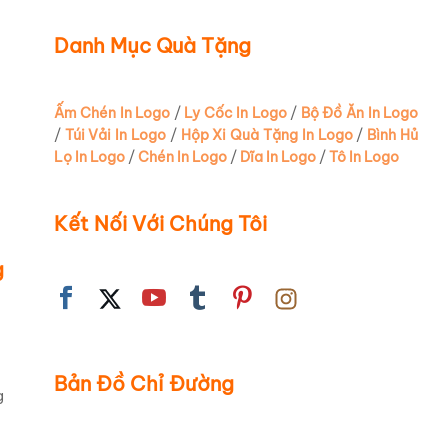
Danh Mục Quà Tặng
Ấm Chén In Logo
/
Ly Cốc In Logo
/
Bộ Đồ Ăn In Logo
/
Túi Vải In Logo
/
Hộp Xi Quà Tặng In Logo
/
Bình Hủ
Lọ In Logo
/
Chén In Logo
/
Dĩa In Logo
/
Tô In Logo
Kết Nối Với Chúng Tôi
g
Bản Đồ Chỉ Đường
g