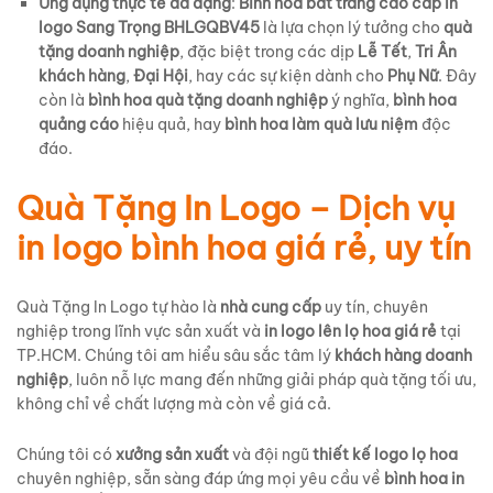
Ứng dụng thực tế đa dạng
:
Bình hoa bát tràng cao cấp in
logo Sang Trọng BHLGQBV45
là lựa chọn lý tưởng cho
quà
tặng doanh nghiệp
, đặc biệt trong các dịp
Lễ Tết
,
Tri Ân
khách hàng
,
Đại Hội
, hay các sự kiện dành cho
Phụ Nữ
. Đây
còn là
bình hoa quà tặng doanh nghiệp
ý nghĩa,
bình hoa
quảng cáo
hiệu quả, hay
bình hoa làm quà lưu niệm
độc
đáo.
Quà Tặng In Logo – Dịch vụ
in logo bình hoa giá rẻ, uy tín
Quà Tặng In Logo tự hào là
nhà cung cấp
uy tín, chuyên
nghiệp trong lĩnh vực sản xuất và
in logo lên lọ hoa giá rẻ
tại
TP.HCM. Chúng tôi am hiểu sâu sắc tâm lý
khách hàng doanh
nghiệp
, luôn nỗ lực mang đến những giải pháp quà tặng tối ưu,
không chỉ về chất lượng mà còn về giá cả.
Chúng tôi có
xưởng sản xuất
và đội ngũ
thiết kế logo lọ hoa
chuyên nghiệp, sẵn sàng đáp ứng mọi yêu cầu về
bình hoa in