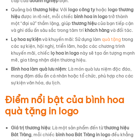
cấp của
doanh nghiệp
bạn.
Quảng bá
thương hiệu
: Với
logo công ty
hoặc
logo thương
hiệu
được in rõ nét, mỗi chiếc
bình hoa in logo
trở thành
một “đại sứ” thầm lặng, giúp
thương hiệu
của bạn tiếp cận
và ghi dấu ấn sâu sắc trong tâm trí
khách hàng
và đối tác.
Lọ hoa sự kiện
và khuyến mãi: Sử dụng làm
quà tặng
trong
các sự kiện, hội nghị, triển lãm, hoặc các chương trình
khuyến mãi, chiếc
lọ hoa in logo
này sẽ tạo ấn tượng mạnh
mẽ, gia tăng nhận diện thương hiệu.
Bình hoa làm quà lưu niệm
: Là món quà lưu niệm độc đáo,
mang đậm dấu ấn cá nhân hoặc tổ chức, phù hợp cho các
sự kiện văn hóa, du lịch.
Điểm nổi bật của bình hoa
quà tặng in logo
Giá trị thương hiệu
: Là một sản phẩm đến từ
thương hiệu
Bát Tràng
, mỗi chiếc
bình hoa Bát Tràng in logo
đều khẳng