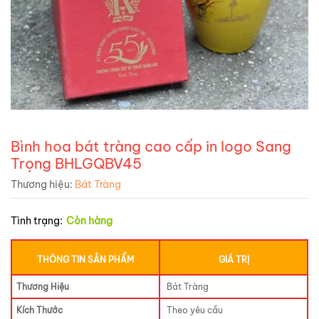
Bình hoa bát tràng cao cấp in logo Sang
Trọng BHLGQBV45
Thương hiệu:
Bát Tràng
Tình trạng:
Còn hàng
THÔNG TIN SẢN PHẨM
GIÁ TRỊ
Thương Hiệu
Bát Tràng
Kích Thước
Theo yêu cầu