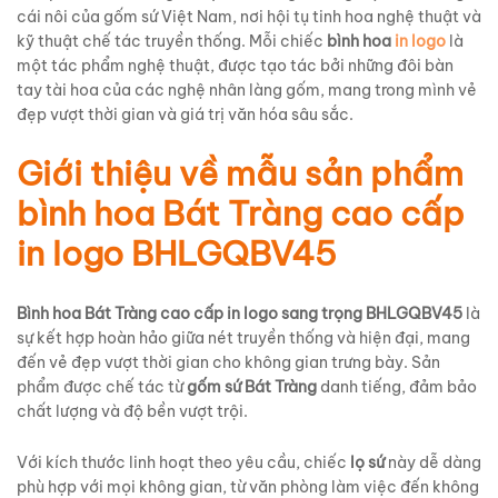
cái nôi của gốm sứ Việt Nam, nơi hội tụ tinh hoa nghệ thuật và
kỹ thuật chế tác truyền thống. Mỗi chiếc
bình hoa
in logo
là
một tác phẩm nghệ thuật, được tạo tác bởi những đôi bàn
tay tài hoa của các nghệ nhân làng gốm, mang trong mình vẻ
đẹp vượt thời gian và giá trị văn hóa sâu sắc.
Giới thiệu về mẫu sản phẩm
bình hoa Bát Tràng cao cấp
in logo BHLGQBV45
Bình hoa Bát Tràng cao cấp in logo sang trọng BHLGQBV45
là
sự kết hợp hoàn hảo giữa nét truyền thống và hiện đại, mang
đến vẻ đẹp vượt thời gian cho không gian trưng bày. Sản
phẩm được chế tác từ
gốm sứ Bát Tràng
danh tiếng, đảm bảo
chất lượng và độ bền vượt trội.
Với kích thước linh hoạt theo yêu cầu, chiếc
lọ sứ
này dễ dàng
phù hợp với mọi không gian, từ văn phòng làm việc đến không