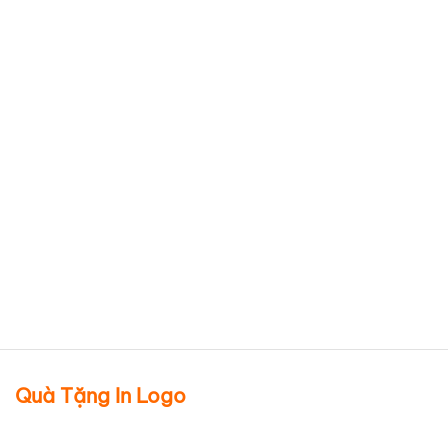
Bình Hoa In Logo
Vietnamworks Minh Long
Thuận Buồm Xuôi Gió 27cm
Trang Trí Vàng Cao Cấp –
BHTML40
Chi tiết sản phẩm
Quà Tặng In Logo