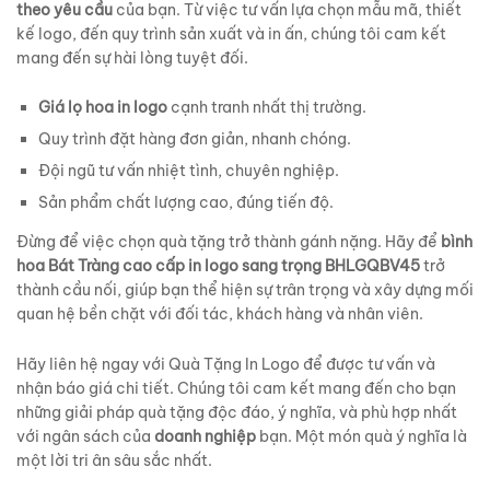
theo yêu cầu
của bạn. Từ việc tư vấn lựa chọn mẫu mã, thiết
kế logo, đến quy trình sản xuất và in ấn, chúng tôi cam kết
mang đến sự hài lòng tuyệt đối.
Giá lọ hoa in logo
cạnh tranh nhất thị trường.
Quy trình đặt hàng đơn giản, nhanh chóng.
Đội ngũ tư vấn nhiệt tình, chuyên nghiệp.
Sản phẩm chất lượng cao, đúng tiến độ.
Đừng để việc chọn quà tặng trở thành gánh nặng. Hãy để
bình
hoa Bát Tràng cao cấp in logo sang trọng BHLGQBV45
trở
thành cầu nối, giúp bạn thể hiện sự trân trọng và xây dựng mối
quan hệ bền chặt với đối tác, khách hàng và nhân viên.
Hãy liên hệ ngay với Quà Tặng In Logo để được tư vấn và
nhận báo giá chi tiết. Chúng tôi cam kết mang đến cho bạn
những giải pháp quà tặng độc đáo, ý nghĩa, và phù hợp nhất
với ngân sách của
doanh nghiệp
bạn. Một món quà ý nghĩa là
một lời tri ân sâu sắc nhất.