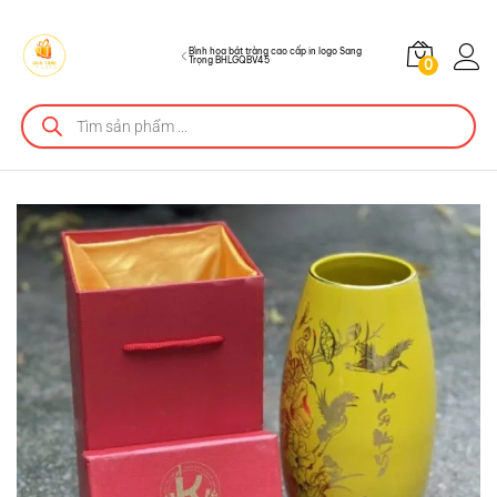
Mô tả sản phẩm
Bình hoa bát tràng cao cấp in logo Sang
Trọng BHLGQBV45
0