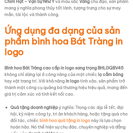
Chim Hạt – Vạn Sự Như Ý
và màu sắc
Vàng
chủ đạo, sản phẩm
mang ý nghĩa phong thủy tốt lành, tượng trưng cho sự may
mắn, tài lộc và thành công.
Ứng dụng đa dạng của sản
phẩm bình hoa Bát Tràng in
logo
Bình hoa Bát Tràng cao cấp in logo sang trọng BHLGQBV45
không chỉ dừng lại ở công năng của một chiếc
lọ cắm bông
hay vật trang trí. Với khả năng
in logo
tinh xảo, sản phẩm trở
thành một công cụ quảng bá thương hiệu hiệu quả, mang đến
giá trị cảm xúc và tính kết nối cao.
Quà tặng doanh nghiệp
ý nghĩa: Trong các dịp lễ tết, đại
hội, kỷ niệm công ty, tri ân khách hàng, hoặc tặng quà cho
đối tác, chiếc
bình hoa quà tặng in logo
này là lựa chọn
hoàn hảo. Nó thể hiện sự chu đáo, chuyên nghiệp và đẳng