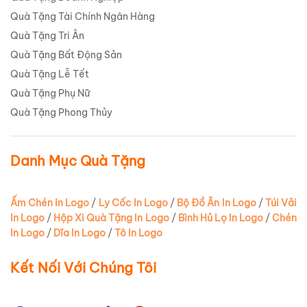
Quà Tặng Tài Chính Ngân Hàng
Quà Tặng Tri Ân
Quà Tặng Bất Động Sản
Quà Tặng Lễ Tết
Quà Tặng Phụ Nữ
Quà Tặng Phong Thủy
Danh Mục Quà Tặng
Ấm Chén In Logo
/
Ly Cốc In Logo
/
Bộ Đồ Ăn In Logo
/
Túi Vải
In Logo
/
Hộp Xi Quà Tặng In Logo
/
Bình Hủ Lọ In Logo
/
Chén
In Logo
/
Dĩa In Logo
/
Tô In Logo
Kết Nối Với Chúng Tôi