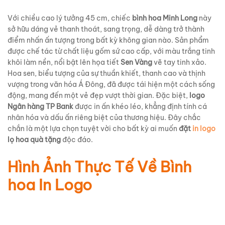
Với chiều cao lý tưởng 45 cm, chiếc
bình hoa Minh Long
này
sở hữu dáng vẻ thanh thoát, sang trọng, dễ dàng trở thành
điểm nhấn ấn tượng trong bất kỳ không gian nào. Sản phẩm
được chế tác từ chất liệu gốm sứ cao cấp, với màu trắng tinh
khôi làm nền, nổi bật lên họa tiết
Sen Vàng
vẽ tay tinh xảo.
Hoa sen, biểu tượng của sự thuần khiết, thanh cao và thịnh
vượng trong văn hóa Á Đông, đã được tái hiện một cách sống
động, mang đến một vẻ đẹp vượt thời gian. Đặc biệt,
logo
Ngân hàng TP Bank
được in ấn khéo léo, khẳng định tính cá
nhân hóa và dấu ấn riêng biệt của thương hiệu. Đây chắc
chắn là một lựa chọn tuyệt vời cho bất kỳ ai muốn
đặt
in logo
lọ hoa quà tặng
độc đáo.
Hình Ảnh Thực Tế Về Bình
hoa In Logo