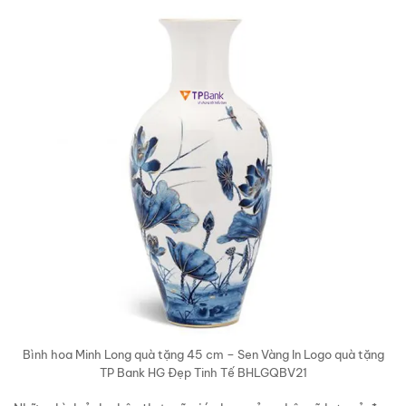
Bình hoa Minh Long quà tặng 45 cm – Sen Vàng In Logo quà tặng
TP Bank HG Đẹp Tinh Tế BHLGQBV21