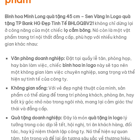
Bình hoa Minh Long quà tặng 45 cm – Sen Vàng In Logo quà
tặng TP Bank HG Đẹp Tinh Tế BHLGQBV21
không chỉ dừng lại
ở công năng của một chiếc
lọ cắm bông
. Nó còn là một vật
phẩm trang trí nội thất đẳng cấp, phù hợp với nhiều không
gian khác nhau:
Văn phòng doanh nghiệp:
Đặt tại quầy lễ tân, phòng họp,
hay bàn làm việc, chiếc
bình hoa in logo
này sẽ tạo nên
một không gian làm việc chuyên nghiệp, sang trọng và thể
hiện sự tinh tế của công ty.
Không gian sống:
Với vẻ đẹp nghệ thuật của mình, sản
phẩm có thể dùng để trang trí phòng khách, phòng ăn, hay
bất kỳ góc nhỏ nào trong ngôi nhà, mang lại cảm giác thư
thái và đẳng cấp.
Quà tặng doanh nghiệp:
Đây là món
quà tặng in logo
lý
tưởng trong các dịp lễ tết, hội nghị, tri ân khách hàng, đối
tác, hay kỷ niệm thành lập công ty. Nó thể hiện sự quan
tâm, tôn trọng và để lại ấn tượng sâu sắc về thương hiệu.