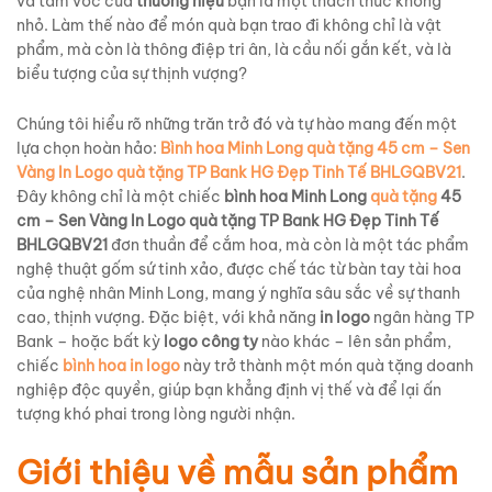
và tầm vóc của
thương hiệu
bạn là một thách thức không
nhỏ. Làm thế nào để món quà bạn trao đi không chỉ là vật
phẩm, mà còn là thông điệp tri ân, là cầu nối gắn kết, và là
biểu tượng của sự thịnh vượng?
Chúng tôi hiểu rõ những trăn trở đó và tự hào mang đến một
lựa chọn hoàn hảo:
Bình hoa Minh Long quà tặng 45 cm – Sen
Vàng In Logo quà tặng TP Bank HG Đẹp Tinh Tế BHLGQBV21
.
Đây không chỉ là một chiếc
bình hoa Minh Long
quà tặng
45
cm – Sen Vàng In Logo quà tặng TP Bank HG Đẹp Tinh Tế
BHLGQBV21
đơn thuần để cắm hoa, mà còn là một tác phẩm
nghệ thuật gốm sứ tinh xảo, được chế tác từ bàn tay tài hoa
của nghệ nhân Minh Long, mang ý nghĩa sâu sắc về sự thanh
cao, thịnh vượng. Đặc biệt, với khả năng
in logo
ngân hàng TP
Bank – hoặc bất kỳ
logo công ty
nào khác – lên sản phẩm,
chiếc
bình hoa in logo
này trở thành một món quà tặng doanh
nghiệp độc quyền, giúp bạn khẳng định vị thế và để lại ấn
tượng khó phai trong lòng người nhận.
Giới thiệu về mẫu sản phẩm