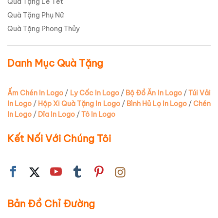
Quà Tặng Lễ Tết
Quà Tặng Phụ Nữ
Quà Tặng Phong Thủy
Danh Mục Quà Tặng
Ấm Chén In Logo
/
Ly Cốc In Logo
/
Bộ Đồ Ăn In Logo
/
Túi Vải
In Logo
/
Hộp Xi Quà Tặng In Logo
/
Bình Hủ Lọ In Logo
/
Chén
In Logo
/
Dĩa In Logo
/
Tô In Logo
Kết Nối Với Chúng Tôi
Bản Đồ Chỉ Đường