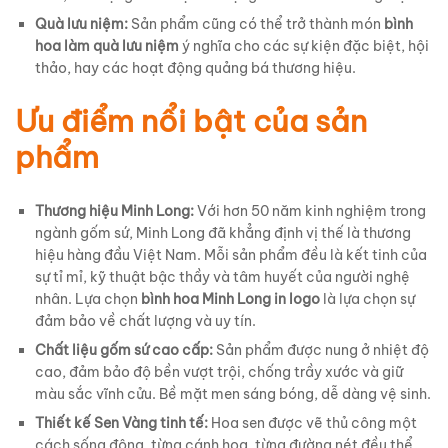
Quà lưu niệm:
Sản phẩm cũng có thể trở thành món
bình
hoa làm quà lưu niệm
ý nghĩa cho các sự kiện đặc biệt, hội
thảo, hay các hoạt động quảng bá thương hiệu.
Ưu điểm nổi bật của sản
phẩm
Thương hiệu Minh Long:
Với hơn 50 năm kinh nghiệm trong
ngành gốm sứ, Minh Long đã khẳng định vị thế là thương
hiệu hàng đầu Việt Nam. Mỗi sản phẩm đều là kết tinh của
sự tỉ mỉ, kỹ thuật bậc thầy và tâm huyết của người nghệ
nhân. Lựa chọn
bình hoa Minh Long in logo
là lựa chọn sự
đảm bảo về chất lượng và uy tín.
Chất liệu gốm sứ cao cấp:
Sản phẩm được nung ở nhiệt độ
cao, đảm bảo độ bền vượt trội, chống trầy xước và giữ
màu sắc vĩnh cửu. Bề mặt men sáng bóng, dễ dàng vệ sinh.
Thiết kế Sen Vàng tinh tế:
Hoa sen được vẽ thủ công một
cách sống động, từng cánh hoa, từng đường nét đều thể