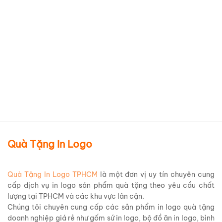
Bình Hoa In Logo
Vietnamworks Minh Long
Thuận Buồm Xuôi Gió 27cm
Trang Trí Vàng Cao Cấp –
BHTML40
Chi tiết sản phẩm
Quà Tặng In Logo
Quà Tặng In Logo TPHCM
là một đơn vị uy tín chuyên cung
cấp dịch vụ in logo sản phẩm quà tặng theo yêu cầu chất
lượng tại TPHCM và các khu vực lân cận.
Chúng tôi chuyên cung cấp các sản phẩm in logo quà tặng
doanh nghiệp giá rẻ như gốm sứ in logo, bộ đồ ăn in logo, bình