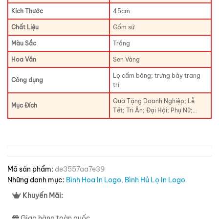
Kích Thước
45cm
Chất Liệu
Gốm sứ
Màu Sắc
Trắng
Hoa Văn
Sen Vàng
Lọ cấm bông; trưng bày trang
Công dụng
trí
Quà Tặng Doanh Nghiệp; Lễ
Mục Đích
Tết; Tri Ân; Đại Hội; Phụ Nữ;…
Mã sản phẩm:
de3557aa7e39
Những danh mục:
Bình Hoa In Logo
,
Bình Hủ Lọ In Logo
Khuyến Mãi:
Giao hàng toàn quốc