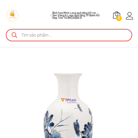
tặng TP Bank HG Đẹp Tinh Tế BHLGQBV21
Mô tả sản phẩm
Bình hoa Minh Long quà tặng 45 cm –
Sen Vàng In Logo quà tặng TP Bank HG
0
Đẹp Tinh Tế BHLGQBV21