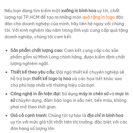
Nếu bạn đang tìm kiếm một
xưởng in bình hoa
uy tín, chất
lượng tại TP.HCM để tạo ra những món
quà tặng in logo
độc
đáo cho doanh nghiệp của mình, hãy liên hệ ngay với chúng
tôi. Với kinh nghiệm lâu năm trong lĩnh vực cung cấp quà tặng
doanh nghiệp, chúng tôi cam kết:
Sản phẩm chất lượng cao:
Cam kết cung cấp các sản
phẩm gốm sứ Minh Long chính hãng, được kiểm định chất
lượng nghiêm ngặt.
Thiết kế theo yêu cầu:
Đội ngũ thiết kế chuyên nghiệp sẽ
hỗ trợ bạn
thiết kế logo lọ hoa
và các họa tiết khác sao
cho phù hợp nhất với thương hiệu của bạn.
Công nghệ in ấn hiện đại:
Sử dụng
máy in chén sứ
và
mực in
sứ
chuyên dụng, đảm bảo logo in sắc nét, bền màu, không
phai mờ theo thời gian.
Giá cả cạnh tranh:
Chúng tôi tự hào là
địa chỉ in bình hoa
uy tín với mức giá tốt nhất trên thị trường, đặc biệt với các
đơn hàng số lượng lớn.