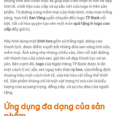
Những hình ảnh chân thực sẽ giúp bạn cảm nhận rõ hơn vẻ đẹp
tinh tế, chất liệu cao cấp và sự sắc nét của logo in trên sản
phẩm. Từ đường cong mềm mại của thân bình, màu men trắng
sáng, họa tiết
Sen Vàng
uyển chuyển đến logo
TP Bank
nổi
bật, tất cả hòa quyện tạo nên một món
quà tặng in logo cao
cấp
đầy giá trị.
Hãy hình dung một
bình hoa
gốm sứ trắng ngà, dáng cao
thanh lịch, được điểm xuyết bởi những đóa sen vàng tinh xảo,
mềm mại. Ánh sáng nhẹ nhàng chiếu vào, làm nổi bật đường
nét thanh tao của cánh sen, gợi lên vẻ đẹp thoát tục và an
yên. Bên cạnh đó,
logo
của Ngân Hàng TP Bank được in ấn
một cách tỉ mỉ, sắc nét ngay trên thân
lọ hoa
, vừa khẳng định
thương hiệu một cách tinh tế, vừa hài hòa với tổng thể thiết
kế. Sản phẩm không chỉ là một vật trang trí mà còn là biểu
tượng của sự sang trọng, đẳng cấp, và sự chu đáo của người
tặng.
Ứng dụng đa dạng của sản
phẩm