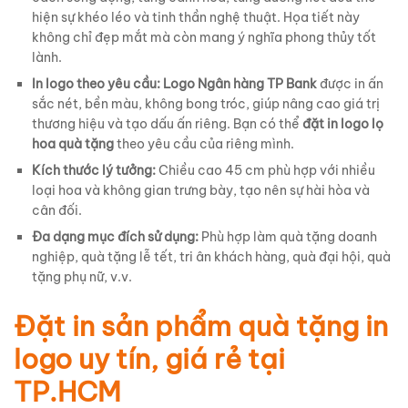
hiện sự khéo léo và tinh thần nghệ thuật. Họa tiết này
không chỉ đẹp mắt mà còn mang ý nghĩa phong thủy tốt
lành.
In logo theo yêu cầu:
Logo Ngân hàng TP Bank
được in ấn
sắc nét, bền màu, không bong tróc, giúp nâng cao giá trị
thương hiệu và tạo dấu ấn riêng. Bạn có thể
đặt in logo lọ
hoa quà tặng
theo yêu cầu của riêng mình.
Kích thước lý tưởng:
Chiều cao 45 cm phù hợp với nhiều
loại hoa và không gian trưng bày, tạo nên sự hài hòa và
cân đối.
Đa dạng mục đích sử dụng:
Phù hợp làm quà tặng doanh
nghiệp, quà tặng lễ tết, tri ân khách hàng, quà đại hội, quà
tặng phụ nữ, v.v.
Đặt in sản phẩm quà tặng in
logo uy tín, giá rẻ tại
TP.HCM