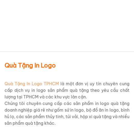
logo tập đoàn Viettel (Duy
Tân Mekoong) Theo Yêu Cầu
BGNQBV75
Chi tiết sản phẩm
Quà Tặng In Logo
Quà Tặng In Logo TPHCM
là một đơn vị uy tín chuyên cung
cấp dịch vụ in logo sản phẩm quà tặng theo yêu cầu chất
lượng tại TPHCM và các khu vực lân cận.
Chúng tôi chuyên cung cấp các sản phẩm in logo quà tặng
doanh nghiệp giá rẻ như gốm sứ in logo, bộ đồ ăn in logo, bình
hủ lọ, các sản phẩm thủy tinh, túi vải, hộp xi quà tặng và nhiều
sản phẩm quà tặng khác.