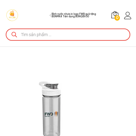
BGNQBV50
Bình nước nhựa in logo FWB quà tặng
BGNMK4 Tiện dụng BGNQBV50
0