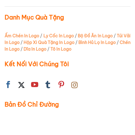
Danh Mục Quà Tặng
Ấm Chén In Logo
/
Ly Cốc In Logo
/
Bộ Đồ Ăn In Logo
/
Túi Vải
In Logo
/
Hộp Xi Quà Tặng In Logo
/
Bình Hủ Lọ In Logo
/
Chén
In Logo
/
Dĩa In Logo
/
Tô In Logo
Kết Nối Với Chúng Tôi
Bản Đồ Chỉ Đường