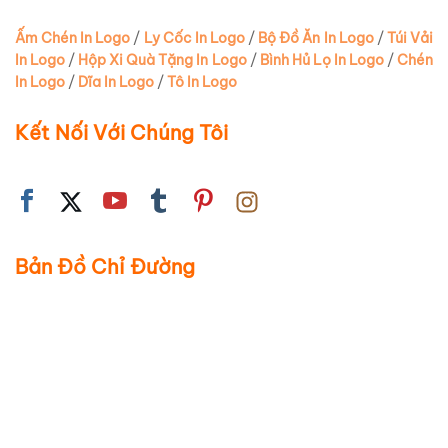
Ấm Chén In Logo
/
Ly Cốc In Logo
/
Bộ Đồ Ăn In Logo
/
Túi Vải
In Logo
/
Hộp Xi Quà Tặng In Logo
/
Bình Hủ Lọ In Logo
/
Chén
In Logo
/
Dĩa In Logo
/
Tô In Logo
Kết Nối Với Chúng Tôi
Bản Đồ Chỉ Đường