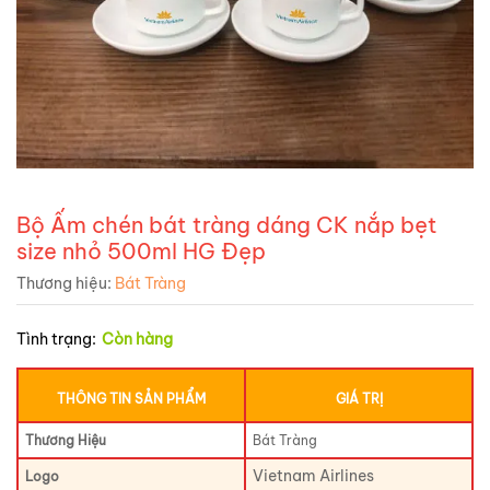
Bộ Ấm chén bát tràng dáng CK nắp bẹt
size nhỏ 500ml HG Đẹp
Thương hiệu:
Bát Tràng
Tình trạng:
Còn hàng
THÔNG TIN SẢN PHẨM
GIÁ TRỊ
Thương Hiệu
Bát Tràng
Vietnam Airlines
Logo