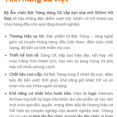
Bộ Ấm chén Bát Tràng dáng CK nắp bẹt size nhỏ 500ml HG
Đẹp
sở hữu những đặc điểm vượt trội, khiến nó trở thành lựa
chọn hàng đầu cho quà tặng doanh nghiệp:
Thương hiệu uy tín:
Sản phẩm từ Bát Tràng – làng nghề
gốm sứ truyền thống hàng đầu Việt Nam, đảm bảo chất
lượng, độ bền và tính thẩm mỹ cao.
Thiết kế tinh tế:
Dáng CK nắp bẹt hiện đại, kết hợp với
màu trắng trơn thanh lịch, tạo nên sự sang trọng và phù
hợp với nhiều phong cách.
Chất liệu cao cấp:
Sứ Bát Tràng nung ở nhiệt độ cao, đảm
bảo độ bền vượt thời gian, khả năng giữ nhiệt tốt và an
toàn cho sức khỏe người sử dụng.
Khả năng cá nhân hóa hoàn hảo:
Việc
in logo
Vietnam
Airlines hay bất kỳ logo nào khác lên sản phẩm sẽ tạo nên
một món quà độc quyền, mang đậm dấu ấn thương hiệu và
thể hiện sự chuyên nghiệp của doanh nghiệp bạn. Chúng
tôi chuyên
in hình lên ấm chén
,
in logo lên ấm chén
,
in logo