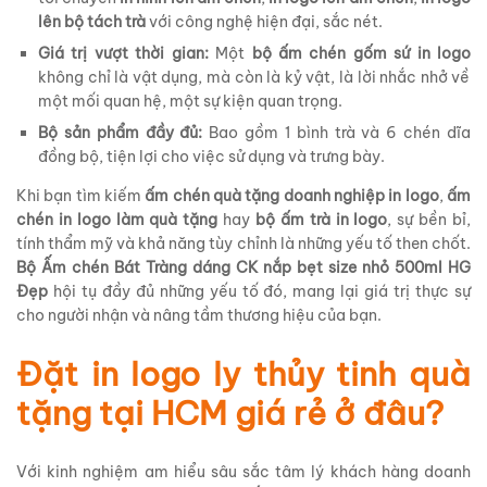
lên bộ tách trà
với công nghệ hiện đại, sắc nét.
Giá trị vượt thời gian:
Một
bộ ấm chén gốm sứ in logo
không chỉ là vật dụng, mà còn là kỷ vật, là lời nhắc nhở về
một mối quan hệ, một sự kiện quan trọng.
Bộ sản phẩm đầy đủ:
Bao gồm 1 bình trà và 6 chén dĩa
đồng bộ, tiện lợi cho việc sử dụng và trưng bày.
Khi bạn tìm kiếm
ấm chén quà tặng doanh nghiệp in logo
,
ấm
chén in logo làm quà tặng
hay
bộ ấm trà in logo
, sự bền bỉ,
tính thẩm mỹ và khả năng tùy chỉnh là những yếu tố then chốt.
Bộ Ấm chén Bát Tràng dáng CK nắp bẹt size nhỏ 500ml HG
Đẹp
hội tụ đầy đủ những yếu tố đó, mang lại giá trị thực sự
cho người nhận và nâng tầm thương hiệu của bạn.
Đặt in logo ly thủy tinh quà
tặng tại HCM giá rẻ ở đâu?
Với kinh nghiệm am hiểu sâu sắc tâm lý khách hàng doanh