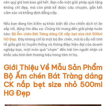
nên quý giá hơn bao giờ hết. Bạn cần một giải pháp quà tặng
không chỉ đẹp, mà còn phải kể được câu chuyện, gắn kết
cảm xúc và khẳng định đẳng cấp.
Nếu bạn đang tìm kiếm sự khác biệt đó cho chiến dịch tri ân
sắp tới, đừng tìm đâu xa. Chúng tôi mang đến giải pháp hoàn
hảo:
Bộ Ấm chén Bát Tràng dáng CK nắp bẹt size nhỏ 500ml
HG Đẹp
. Đây không chỉ là một bộ ấm chén, mà là cầu nối tinh
tế giữa giá trị truyền thống và thông điệp hiện đại của doanh
nghiệp bạn, một món quà “chạm” đến trái tim người nhận và
khắc sâu hình ảnh thương hiệu trong tâm trí họ.
Giới Thiệu Về Mẫu Sản Phẩm
Bộ Ấm chén Bát Tràng dáng
CK nắp bẹt size nhỏ 500ml
HG Đẹp