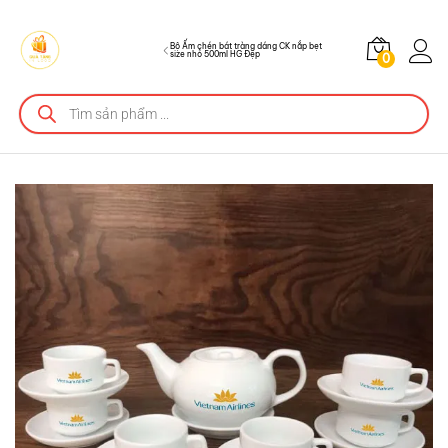
Đẹp
Mô tả sản phẩm
Bộ Ấm chén bát tràng dáng CK nắp bẹt
size nhỏ 500ml HG Đẹp
0