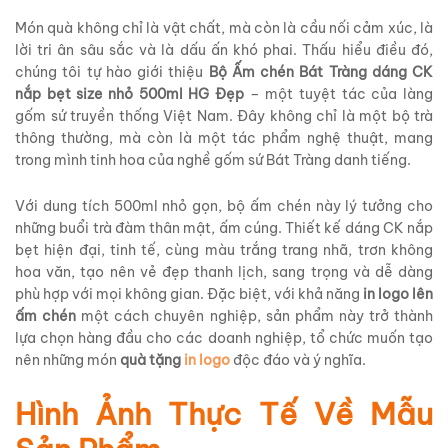
Món quà không chỉ là vật chất, mà còn là cầu nối cảm xúc, là
lời tri ân sâu sắc và là dấu ấn khó phai. Thấu hiểu điều đó,
chúng tôi tự hào giới thiệu
Bộ Ấm chén Bát Tràng dáng CK
nắp bẹt size nhỏ 500ml HG Đẹp
– một tuyệt tác của làng
gốm sứ truyền thống Việt Nam. Đây không chỉ là một bộ trà
thông thường, mà còn là một tác phẩm nghệ thuật, mang
trong mình tinh hoa của nghề gốm sứ Bát Tràng danh tiếng.
Với dung tích 500ml nhỏ gọn, bộ ấm chén này lý tưởng cho
những buổi trà đàm thân mật, ấm cúng. Thiết kế dáng CK nắp
bẹt hiện đại, tinh tế, cùng màu trắng trang nhã, trơn không
hoa văn, tạo nên vẻ đẹp thanh lịch, sang trọng và dễ dàng
phù hợp với mọi không gian. Đặc biệt, với khả năng
in logo lên
ấm chén
một cách chuyên nghiệp, sản phẩm này trở thành
lựa chọn hàng đầu cho các doanh nghiệp, tổ chức muốn tạo
nên những món
quà tặng
in logo
độc đáo và ý nghĩa.
Hình Ảnh Thực Tế Về Mẫu