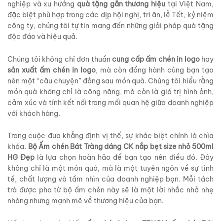
nghiệp và xu hướng
quà tặng gắn thương hiệu
tại Việt Nam,
đặc biệt phù hợp trong các dịp hội nghị, tri ân, lễ Tết, kỷ niệm
công ty, chúng tôi tự tin mang đến những giải pháp quà tặng
độc đáo và hiệu quả.
Chúng tôi không chỉ đơn thuần
cung cấp ấm chén in logo
hay
sản xuất ấm chén in logo
, mà còn đồng hành cùng bạn tạo
nên một “câu chuyện” đằng sau món quà. Chúng tôi hiểu rằng
món quà không chỉ là công năng, mà còn là giá trị hình ảnh,
cảm xúc và tính kết nối trong mối quan hệ giữa doanh nghiệp
với khách hàng.
Trong cuộc đua khẳng định vị thế, sự khác biệt chính là chìa
khóa.
Bộ Ấm chén Bát Tràng dáng CK nắp bẹt size nhỏ 500ml
HG Đẹp
là lựa chọn hoàn hảo để bạn tạo nên điều đó. Đây
không chỉ là một món quà, mà là một tuyên ngôn về sự tinh
tế, chất lượng và tầm nhìn của doanh nghiệp bạn. Mỗi tách
trà được pha từ bộ ấm chén này sẽ là một lời nhắc nhở nhẹ
nhàng nhưng mạnh mẽ về thương hiệu của bạn.