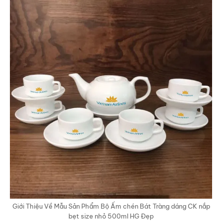
Giới Thiệu Về Mẫu Sản Phẩm Bộ Ấm chén Bát Tràng dáng CK nắp
bẹt size nhỏ 500ml HG Đẹp