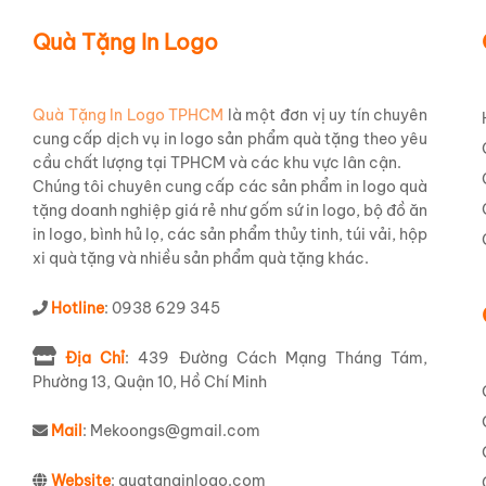
Quà Tặng In Logo
Quà Tặng In Logo TPHCM
là một đơn vị uy tín chuyên
cung cấp dịch vụ in logo sản phẩm quà tặng theo yêu
cầu chất lượng tại TPHCM và các khu vực lân cận.
Chúng tôi chuyên cung cấp các sản phẩm in logo quà
tặng doanh nghiệp giá rẻ như gốm sứ in logo, bộ đồ ăn
in logo, bình hủ lọ, các sản phẩm thủy tinh, túi vải, hộp
xi quà tặng và nhiều sản phẩm quà tặng khác.
Hotline
: 0938 629 345
Địa Chỉ
: 439 Đường Cách Mạng Tháng Tám,
Phường 13, Quận 10, Hồ Chí Minh
Mail
: Mekoongs@gmail.com
Website
: quatanginlogo.com