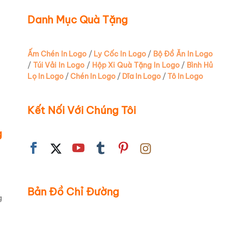
Danh Mục Quà Tặng
Ấm Chén In Logo
/
Ly Cốc In Logo
/
Bộ Đồ Ăn In Logo
/
Túi Vải In Logo
/
Hộp Xi Quà Tặng In Logo
/
Bình Hủ
Lọ In Logo
/
Chén In Logo
/
Dĩa In Logo
/
Tô In Logo
Kết Nối Với Chúng Tôi
g
Bản Đồ Chỉ Đường
g