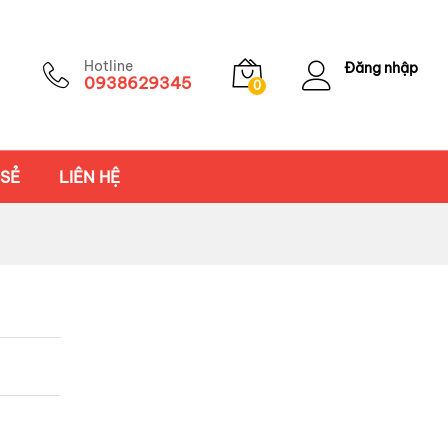
Hotline
Đăng nhập
0938629345
0
 SẺ
LIÊN HỆ