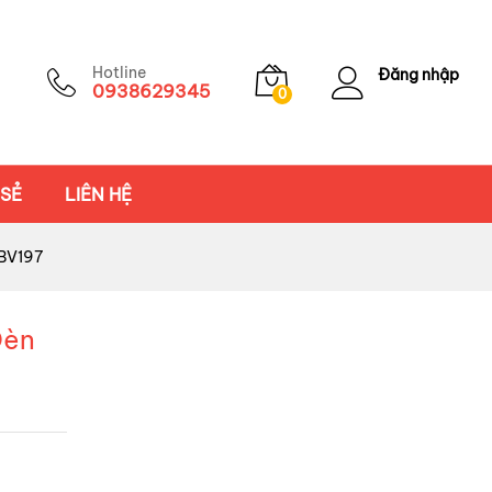
Hotline
Đăng nhập
0938629345
0
 SẺ
LIÊN HỆ
QBV197
Đèn