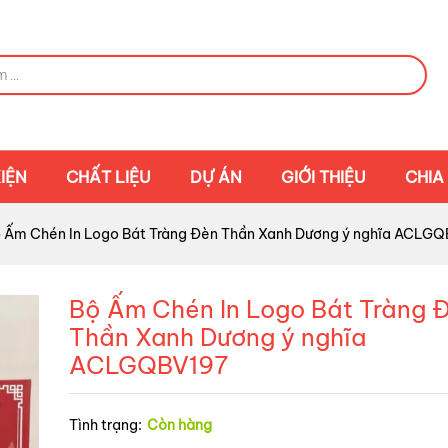
IỆN
CHẤT LIỆU
DỰ ÁN
GIỚI THIỆU
CHIA
 Ấm Chén In Logo Bát Tràng Đèn Thần Xanh Dương ý nghĩa ACLG
Bộ Ấm Chén In Logo Bát Tràng 
Thần Xanh Dương ý nghĩa
ACLGQBV197
Tình trạng:
Còn hàng