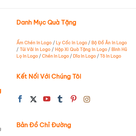
Danh Mục Quà Tặng
Ấm Chén In Logo
/
Ly Cốc In Logo
/
Bộ Đồ Ăn In Logo
/
Túi Vải In Logo
/
Hộp Xi Quà Tặng In Logo
/
Bình Hủ
Lọ In Logo
/
Chén In Logo
/
Dĩa In Logo
/
Tô In Logo
Kết Nối Với Chúng Tôi
g
Bản Đồ Chỉ Đường
g