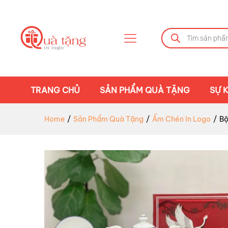
TRANG CHỦ
SẢN PHẨM QUÀ TẶNG
SỰ K
Home
/
Sản Phẩm Quà Tặng
/
Ấm Chén In Logo
/
Bộ