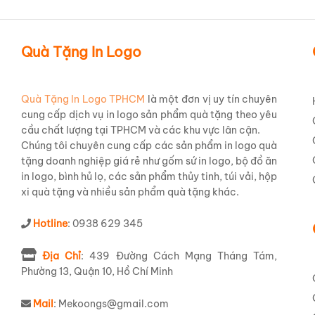
Quà Tặng In Logo
Quà Tặng In Logo TPHCM
là một đơn vị uy tín chuyên
cung cấp dịch vụ in logo sản phẩm quà tặng theo yêu
cầu chất lượng tại TPHCM và các khu vực lân cận.
Chúng tôi chuyên cung cấp các sản phẩm in logo quà
tặng doanh nghiệp giá rẻ như gốm sứ in logo, bộ đồ ăn
in logo, bình hủ lọ, các sản phẩm thủy tinh, túi vải, hộp
xi quà tặng và nhiều sản phẩm quà tặng khác.
Hotline
: 0938 629 345
Địa Chỉ
: 439 Đường Cách Mạng Tháng Tám,
Phường 13, Quận 10, Hồ Chí Minh
Mail
: Mekoongs@gmail.com