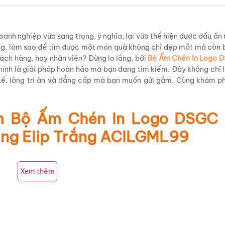
nh nghiệp vừa sang trọng, ý nghĩa, lại vừa thể hiện được dấu ấn 
ường, làm sao để tìm được một món quà không chỉ đẹp mắt mà còn 
khách hàng, hay nhân viên? Đừng lo lắng, bởi
Bộ Ấm Chén In Logo 
ính là giải pháp hoàn hảo mà bạn đang tìm kiếm. Đây không chỉ 
h tế, lòng tri ân và đẳng cấp mà bạn muốn gửi gắm. Cùng khám p
m Bộ Ấm Chén In Logo DSGC
ng Elip Trắng ACILGML99
Xem thêm