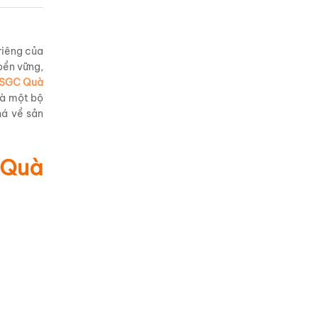
riêng của
bền vững,
DSGC Quà
là một bộ
há về sản
 Quà