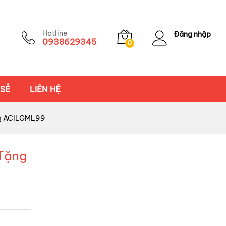
Hotline
Đăng nhập
0938629345
0
 SẺ
LIÊN HỆ
ắng ACILGML99
 Tặng