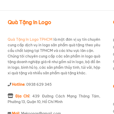
Khám Phá Về Sản Phẩm Bộ Ấm Chén
Quà Tặng In Logo
Trong thế giới
quà tặng
doanh nghiệp,
bộ ấm chén in
ngày mà còn là cầu nối gắn kết các mối quan hệ
ACILGML99
là sự kết hợp hoàn hảo giữa vẻ đẹp tha
Quà Tặng In Logo TPHCM
là một đơn vị uy tín chuyên
cùng khả năng
in logo lên ấm chén
tinh xảo, biến mỗi
cung cấp dịch vụ in logo sản phẩm quà tặng theo yêu
cầu chất lượng tại TPHCM và các khu vực lân cận.
Sản phẩm thuộc Bộ Sưu Tập Anna của thương hiệu gốm
Chúng tôi chuyên cung cấp các sản phẩm in logo quà
khôi, mang đến vẻ đẹp thuần khiết và sang trọng. Bình
tặng doanh nghiệp giá rẻ như gốm sứ in logo, bộ đồ ăn
sử dụng trong những buổi trà đàm, gặp gỡ thân mật hay 
in logo, bình hủ lọ, các sản phẩm thủy tinh, túi vải, hộp
cao cấp cho đến đường nét tinh xảo, đảm bảo sự hài 
xi quà tặng và nhiều sản phẩm quà tặng khác.
Hình Ảnh Thực Tế Về Mẫ
Hotline
: 0938 629 345
Địa Chỉ
: 439 Đường Cách Mạng Tháng Tám,
Hãy hình dung: một
bộ ấm chén Minh Long in logo
của
Phường 13, Quận 10, Hồ Chí Minh
trà. Logo của doanh nghiệp bạn được in nổi bật, sắ
dung tích 1.1L cùng bộ 6 chén dĩa đồng bộ, tất cả đều 
Mail
: Mekoongs@gmail.com