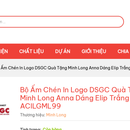
IỆN
CHẤT LIỆU
DỰ ÁN
GIỚI THIỆU
CHIA
̣ Ấm Chén In Logo DSGC Quà Tặng Minh Long Anna Dáng Elip Tr
Bộ Ấm Chén In Logo DSGC Quà
Minh Long Anna Dáng Elip Trắng
ACILGML99
Thương hiệu:
Minh Long
Tình trạng:
Còn hàng