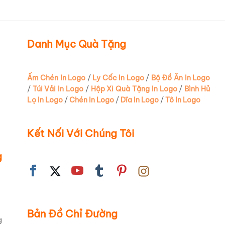
Danh Mục Quà Tặng
 ích hàng
ip Trắng
của DSGC,
Ấm Chén In Logo
/
Ly Cốc In Logo
/
Bộ Đồ Ăn In Logo
/
Túi Vải In Logo
/
Hộp Xi Quà Tặng In Logo
/
Bình Hủ
Lọ In Logo
/
Chén In Logo
/
Dĩa In Logo
/
Tô In Logo
rắng tinh
n nhu cầu
ất liệu sứ
Kết Nối Với Chúng Tôi
g
 trên bàn
 bình trà
Bản Đồ Chỉ Đường
g