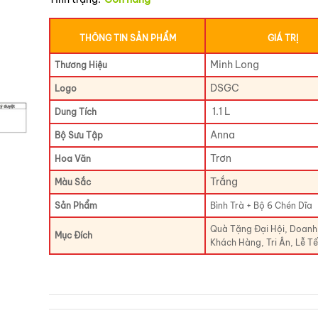
THÔNG TIN SẢN PHẨM
GIÁ TRỊ
Minh Long
Thương Hiệu
DSGC
Logo
1.1 L
Dung Tích
Anna
Bộ Sưu Tập
Trơn
Hoa Văn
Trắng
Màu Sắc
Sản Phẩm
Bình Trà + Bộ 6 Chén Dĩa
Quà Tặng Đại Hội, Doanh
Mục Đích
Khách Hàng, Tri Ân, Lễ Tế