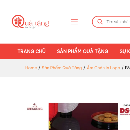
TRANG CHỦ
SẢN PHẨM QUÀ TẶNG
SỰ K
Home
/
Sản Phẩm Quà Tặng
/
Ấm Chén In Logo
/
Bô