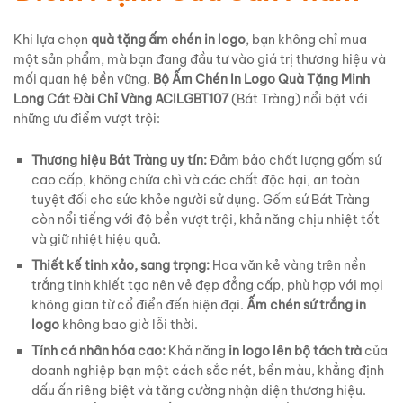
Khi lựa chọn
quà tặng ấm chén in logo
, bạn không chỉ mua
một sản phẩm, mà bạn đang đầu tư vào giá trị thương hiệu và
mối quan hệ bền vững.
Bộ Ấm Chén In Logo Quà Tặng Minh
Long Cát Đài Chỉ Vàng ACILGBT107
(Bát Tràng) nổi bật với
những ưu điểm vượt trội:
Thương hiệu Bát Tràng uy tín:
Đảm bảo chất lượng gốm sứ
cao cấp, không chứa chì và các chất độc hại, an toàn
tuyệt đối cho sức khỏe người sử dụng. Gốm sứ Bát Tràng
còn nổi tiếng với độ bền vượt trội, khả năng chịu nhiệt tốt
và giữ nhiệt hiệu quả.
Thiết kế tinh xảo, sang trọng:
Hoa văn kẻ vàng trên nền
trắng tinh khiết tạo nên vẻ đẹp đẳng cấp, phù hợp với mọi
không gian từ cổ điển đến hiện đại.
Ấm chén sứ trắng in
logo
không bao giờ lỗi thời.
Tính cá nhân hóa cao:
Khả năng
in logo lên bộ tách trà
của
doanh nghiệp bạn một cách sắc nét, bền màu, khẳng định
dấu ấn riêng biệt và tăng cường nhận diện thương hiệu.