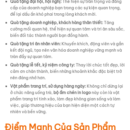
Quà tặng đại hội, hội nghị:
Thể hiện sự trân trọng và đẳng
cấp của doanh nghiệp bạn trong các sự kiện quan trọng,
để lại dấu ấn khó phai trong lòng khách mời.
Quà tặng doanh nghiệp, khách hàng thân thiết:
Tăng
cường mối quan hệ, thể hiện sự quan tâm và tri ân sâu sắc,
biến đối tác thành người bạn đồng hành.
Quà tặng tri ân nhân viên:
Khuyến khích, động viên và gắn
kết đội ngũ, tạo nên văn hóa doanh nghiệp vững mạnh và
tràn đầy sự quan tâm.
Quà tặng lễ tết, kỷ niệm công ty:
Thay lời chúc tốt đẹp, lời
cảm ơn chân thành, biến những khoảnh khắc đặc biệt trở
nên đáng nhớ hơn.
Vật phẩm trang trí, sử dụng hàng ngày:
Không chỉ dừng lại
ở chức năng uống trà,
bộ ấm chén in logo
này còn là vật
phẩm trang trí tinh xảo, làm đẹp không gian sống và làm
việc, giúp thương hiệu của bạn hiện diện một cách tự
nhiên và bền vững.
Điểm Mạnh Của Sản Phẩm