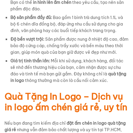
Bạn có thể
in hình lên ấm chén
theo yêu cầu, tạo nên sản
phẩm độc đáo.
Bộ sản phẩm đầy đủ:
Bao gồm 1 bình trà dung tích 1.1L và
bộ 6 chén dĩa đồng bộ, đáp ứng nhu cầu sử dụng cho gia
đình, văn phòng hay các buổi tiếp khách trang trọng.
Độ bền vượt trội:
Sản phẩm được nung ở nhiệt độ cao, đảm
bảo độ cứng cáp, chống trầy xước và bền màu theo thời
gian, giúp món quà của bạn giữ được vẻ đẹp như mới.
Giá trị tinh thần lớn:
Mỗi khi sử dụng, khách hàng, đối tác
sẽ nhớ đến thương hiệu của bạn, cảm nhận được sự chu
đáo và tinh tế mà bạn gửi gắm. Đây không chỉ là
quà tặng
in logo
thông thường mà còn là cầu nối cảm xúc.
Quà Tặng In Logo – Dịch vụ
in logo ấm chén giá rẻ, uy tín
Nếu bạn đang tìm kiếm địa chỉ
đặt ấm chén in logo quà tặng
giá rẻ
nhưng vẫn đảm bảo chất lượng và uy tín tại TP.HCM,