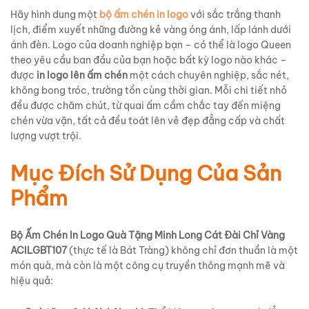
Hãy hình dung một
bộ ấm chén in logo
với sắc trắng thanh
lịch, điểm xuyết những đường kẻ vàng óng ánh, lấp lánh dưới
ánh đèn. Logo của doanh nghiệp bạn – có thể là logo Queen
theo yêu cầu ban đầu của bạn hoặc bất kỳ logo nào khác –
được
in logo lên ấm chén
một cách chuyên nghiệp, sắc nét,
không bong tróc, trường tồn cùng thời gian. Mỗi chi tiết nhỏ
đều được chăm chút, từ quai ấm cầm chắc tay đến miệng
chén vừa vặn, tất cả đều toát lên vẻ đẹp đẳng cấp và chất
lượng vượt trội.
Mục Đích Sử Dụng Của Sản
Phẩm
Bộ Ấm Chén In Logo Quà Tặng Minh Long Cát Đài Chỉ Vàng
ACILGBT107
(thực tế là Bát Tràng) không chỉ đơn thuần là một
món quà, mà còn là một công cụ truyền thông mạnh mẽ và
hiệu quả: