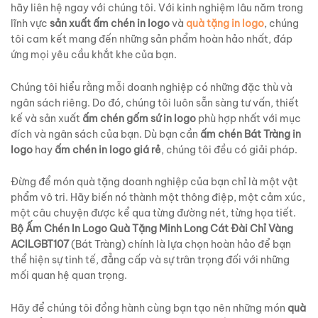
hãy liên hệ ngay với chúng tôi. Với kinh nghiệm lâu năm trong
lĩnh vực
sản xuất ấm chén in logo
và
quà tặng in logo
, chúng
tôi cam kết mang đến những sản phẩm hoàn hảo nhất, đáp
ứng mọi yêu cầu khắt khe của bạn.
Chúng tôi hiểu rằng mỗi doanh nghiệp có những đặc thù và
ngân sách riêng. Do đó, chúng tôi luôn sẵn sàng tư vấn, thiết
kế và sản xuất
ấm chén gốm sứ in logo
phù hợp nhất với mục
đích và ngân sách của bạn. Dù bạn cần
ấm chén Bát Tràng in
logo
hay
ấm chén in logo giá rẻ
, chúng tôi đều có giải pháp.
Đừng để món quà tặng doanh nghiệp của bạn chỉ là một vật
phẩm vô tri. Hãy biến nó thành một thông điệp, một cảm xúc,
một câu chuyện được kể qua từng đường nét, từng họa tiết.
Bộ Ấm Chén In Logo Quà Tặng Minh Long Cát Đài Chỉ Vàng
ACILGBT107
(Bát Tràng) chính là lựa chọn hoàn hảo để bạn
thể hiện sự tinh tế, đẳng cấp và sự trân trọng đối với những
mối quan hệ quan trọng.
Hãy để chúng tôi đồng hành cùng bạn tạo nên những món
quà