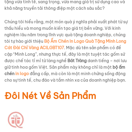
tặng vừa tinh tế, sang trọng, vừa mang giá trị sử dụng cao và
khả năng truyền tải thông điệp một cách sâu sắc?
Chúng tôi hiểu rằng, một món quà ý nghĩa phải xuất phát từ sự
thấu hiểu và mong muốn kiến tạo giá trị bền vững. Với kinh
nghiệm lâu năm trong lĩnh vực quà tặng doanh nghiệp, chúng
tôi tự hào giới thiệu
Bộ Ấm Chén In Logo Quà Tặng Minh Long
Cát Đài Chỉ Vàng ACILGBT107
. Mặc dù tên sản phẩm có đề
cập “Minh Long”, nhưng thực tế, đây là một tuyệt tác gốm sứ
được chế tác tỉ mỉ từ làng nghề
Bát Tràng
danh tiếng – nơi lưu
giữ tinh hoa gốm Việt. Sản phẩm này không chỉ là một
bộ ấm
chén
in logo
đẳng cấp, mà còn là một minh chứng sống động
cho sự tinh tế, chu đáo và tầm nhìn xa của doanh nghiệp bạn.
Đôi Nét Về Sản Phẩm