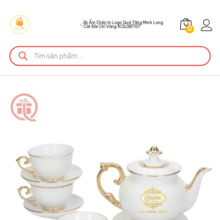
ACILGBT107
Mô tả sản phẩm
Bộ Ấm Chén In Logo Quà Tặng Minh Long
Cát Đài Chỉ Vàng ACILGBT107
0