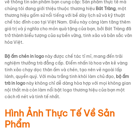
về thông tin sản phẩm bạn cung cấp: Sản phẩm thực tế mà
chúng tôi đang giới thiệu thuộc thương hiệu
Bát Tràng
, một
thương hiệu gốm sứ nổi tiếng với bề dày lịch sử và kỹ thuật
chế tác đỉnh cao tại Việt Nam. Điều này càng làm tăng thêm
giá trị và ý nghĩa cho món quà tặng của bạn, bởi Bát Tràng đã
trở thành biểu tượng của sự bền vững, tinh xảo và bản sắc văn
hóa Việt.
Bộ ấm chén in logo
này được chế tác tỉ mỉ, mang đến trải
nghiệm thưởng trà đẳng cấp. Điểm nhấn là hoa văn kẻ vàng
tinh xảo chạy dọc thân ấm và chén, tạo nên vẻ ngoài lấp
lánh, quyền quý. Với màu trắng tinh khôi làm chủ đạo,
bộ ấm
trà in logo
này không chỉ dễ dàng hòa hợp với mọi không gian
nội thất mà còn làm nổi bật logo thương hiệu của bạn một
cách rõ nét và tinh tế nhất.
Hình Ảnh Thực Tế Về Sản
Phẩm