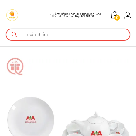
Đẹp ACILGML91
Mô tả sản phẩm
Bộ Ấm Chén In Logo Quà Tặng Minh Long
Mẫu Đơn Chóp Lửa Đẹp ACILGML91
0