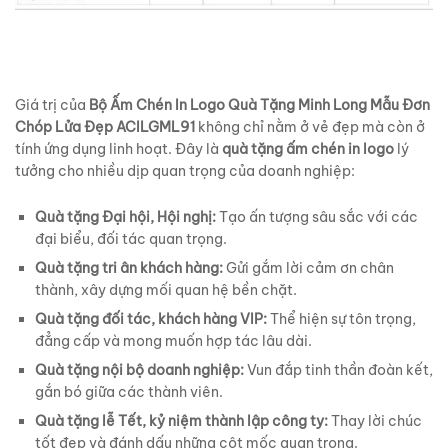
Giá trị của
Bộ Ấm Chén In Logo Quà Tặng Minh Long Mẫu Đơn
Chóp Lửa Đẹp ACILGML91
không chỉ nằm ở vẻ đẹp mà còn ở
tính ứng dụng linh hoạt. Đây là
quà tặng ấm chén in logo
lý
tưởng cho nhiều dịp quan trọng của doanh nghiệp:
Quà tặng Đại hội, Hội nghị:
Tạo ấn tượng sâu sắc với các
đại biểu, đối tác quan trọng.
Quà tặng tri ân khách hàng:
Gửi gắm lời cảm ơn chân
thành, xây dựng mối quan hệ bền chặt.
Quà tặng đối tác, khách hàng VIP:
Thể hiện sự tôn trọng,
đẳng cấp và mong muốn hợp tác lâu dài.
Quà tặng nội bộ doanh nghiệp:
Vun đắp tinh thần đoàn kết,
gắn bó giữa các thành viên.
Quà tặng lễ Tết, kỷ niệm thành lập công ty:
Thay lời chúc
tốt đẹp và đánh dấu những cột mốc quan trọng.