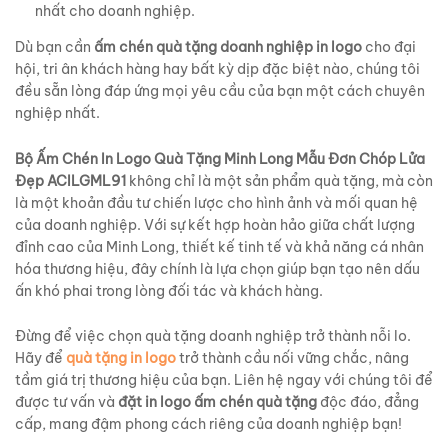
nhất cho doanh nghiệp.
Dù bạn cần
ấm chén quà tặng doanh nghiệp in logo
cho đại
hội, tri ân khách hàng hay bất kỳ dịp đặc biệt nào, chúng tôi
đều sẵn lòng đáp ứng mọi yêu cầu của bạn một cách chuyên
nghiệp nhất.
Bộ Ấm Chén In Logo Quà Tặng Minh Long Mẫu Đơn Chóp Lửa
Đẹp ACILGML91
không chỉ là một sản phẩm quà tặng, mà còn
là một khoản đầu tư chiến lược cho hình ảnh và mối quan hệ
của doanh nghiệp. Với sự kết hợp hoàn hảo giữa chất lượng
đỉnh cao của Minh Long, thiết kế tinh tế và khả năng cá nhân
hóa thương hiệu, đây chính là lựa chọn giúp bạn tạo nên dấu
ấn khó phai trong lòng đối tác và khách hàng.
Đừng để việc chọn quà tặng doanh nghiệp trở thành nỗi lo.
Hãy để
quà tặng in logo
trở thành cầu nối vững chắc, nâng
tầm giá trị thương hiệu của bạn. Liên hệ ngay với chúng tôi để
được tư vấn và
đặt in logo ấm chén quà tặng
độc đáo, đẳng
cấp, mang đậm phong cách riêng của doanh nghiệp bạn!