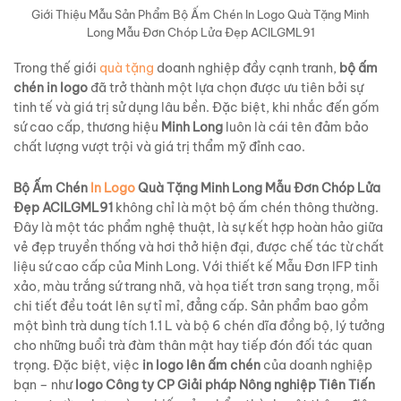
Giới Thiệu Mẫu Sản Phẩm Bộ Ấm Chén In Logo Quà Tặng Minh
Long Mẫu Đơn Chóp Lửa Đẹp ACILGML91
Trong thế giới
quà tặng
doanh nghiệp đầy cạnh tranh,
bộ ấm
chén in logo
đã trở thành một lựa chọn được ưu tiên bởi sự
tinh tế và giá trị sử dụng lâu bền. Đặc biệt, khi nhắc đến gốm
sứ cao cấp, thương hiệu
Minh Long
luôn là cái tên đảm bảo
chất lượng vượt trội và giá trị thẩm mỹ đỉnh cao.
Bộ Ấm Chén
In Logo
Quà Tặng Minh Long Mẫu Đơn Chóp Lửa
Đẹp ACILGML91
không chỉ là một bộ ấm chén thông thường.
Đây là một tác phẩm nghệ thuật, là sự kết hợp hoàn hảo giữa
vẻ đẹp truyền thống và hơi thở hiện đại, được chế tác từ chất
liệu sứ cao cấp của Minh Long. Với thiết kế Mẫu Đơn IFP tinh
xảo, màu trắng sứ trang nhã, và họa tiết trơn sang trọng, mỗi
chi tiết đều toát lên sự tỉ mỉ, đẳng cấp. Sản phẩm bao gồm
một bình trà dung tích 1.1 L và bộ 6 chén dĩa đồng bộ, lý tưởng
cho những buổi trà đàm thân mật hay tiếp đón đối tác quan
trọng. Đặc biệt, việc
in logo lên ấm chén
của doanh nghiệp
bạn – như
logo Công ty CP Giải pháp Nông nghiệp Tiên Tiến