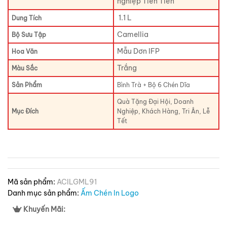
nghiệp Tiên Tiến
1.1 L
Dung Tích
Camellia
Bộ Sưu Tập
Mẫu Dơn IFP
Hoa Văn
Trắng
Màu Sắc
Sản Phẩm
Bình Trà + Bộ 6 Chén Dĩa
Quà Tặng Đại Hội, Doanh
Mục Đích
Nghiệp, Khách Hàng, Tri Ân, Lễ
Tết
Mã sản phẩm:
ACILGML91
Danh mục sản phẩm:
Ấm Chén In Logo
Khuyến Mãi: