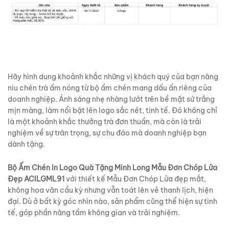
Hãy hình dung khoảnh khắc những vị khách quý của bạn nâng
niu chén trà ấm nóng từ bộ ấm chén mang dấu ấn riêng của
doanh nghiệp. Ánh sáng nhẹ nhàng lướt trên bề mặt sứ trắng
mịn màng, làm nổi bật lên logo sắc nét, tinh tế. Đó không chỉ
là một khoảnh khắc thưởng trà đơn thuần, mà còn là trải
nghiệm về sự trân trọng, sự chu đáo mà doanh nghiệp bạn
dành tặng.
Bộ Ấm Chén In Logo Quà Tặng Minh Long Mẫu Đơn Chóp Lửa
Đẹp ACILGML91
với thiết kế Mẫu Đơn Chóp Lửa đẹp mắt,
không hoa văn cầu kỳ nhưng vẫn toát lên vẻ thanh lịch, hiện
đại. Dù ở bất kỳ góc nhìn nào, sản phẩm cũng thể hiện sự tinh
tế, góp phần nâng tầm không gian và trải nghiệm.