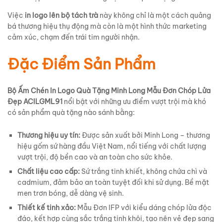
Việc
in logo lên bộ tách trà
này không chỉ là một cách quảng
bá thương hiệu thụ động mà còn là một hình thức marketing
cảm xúc, chạm đến trái tim người nhận.
Đặc Điểm Sản Phẩm
Bộ Ấm Chén In Logo Quà Tặng Minh Long Mẫu Đơn Chóp Lửa
Đẹp ACILGML91
nổi bật với những ưu điểm vượt trội mà khó
có sản phẩm quà tặng nào sánh bằng:
Thương hiệu uy tín:
Được sản xuất bởi Minh Long – thương
hiệu gốm sứ hàng đầu Việt Nam, nổi tiếng với chất lượng
vượt trội, độ bền cao và an toàn cho sức khỏe.
Chất liệu cao cấp:
Sứ trắng tinh khiết, không chứa chì và
cadmium, đảm bảo an toàn tuyệt đối khi sử dụng. Bề mặt
men trơn bóng, dễ dàng vệ sinh.
Thiết kế tinh xảo:
Mẫu Đơn IFP với kiểu dáng chóp lửa độc
đáo, kết hợp cùng sắc trắng tinh khôi, tạo nên vẻ đẹp sang