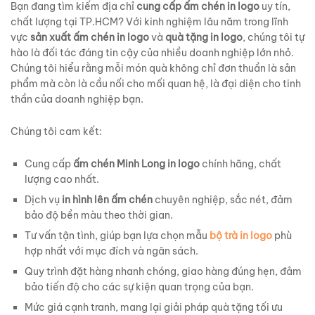
Bạn đang tìm kiếm địa chỉ
cung cấp ấm chén in logo
uy tín,
chất lượng tại TP.HCM? Với kinh nghiệm lâu năm trong lĩnh
vực
sản xuất ấm chén in logo
và
quà tặng in logo
, chúng tôi tự
hào là đối tác đáng tin cậy của nhiều doanh nghiệp lớn nhỏ.
Chúng tôi hiểu rằng mỗi món quà không chỉ đơn thuần là sản
phẩm mà còn là cầu nối cho mối quan hệ, là đại diện cho tinh
thần của doanh nghiệp bạn.
Chúng tôi cam kết:
Cung cấp
ấm chén Minh Long in logo
chính hãng, chất
lượng cao nhất.
Dịch vụ
in hình lên ấm chén
chuyên nghiệp, sắc nét, đảm
bảo độ bền màu theo thời gian.
Tư vấn tận tình, giúp bạn lựa chọn mẫu
bộ trà in logo
phù
hợp nhất với mục đích và ngân sách.
Quy trình đặt hàng nhanh chóng, giao hàng đúng hẹn, đảm
bảo tiến độ cho các sự kiện quan trọng của bạn.
Mức giá cạnh tranh, mang lại giải pháp quà tặng tối ưu