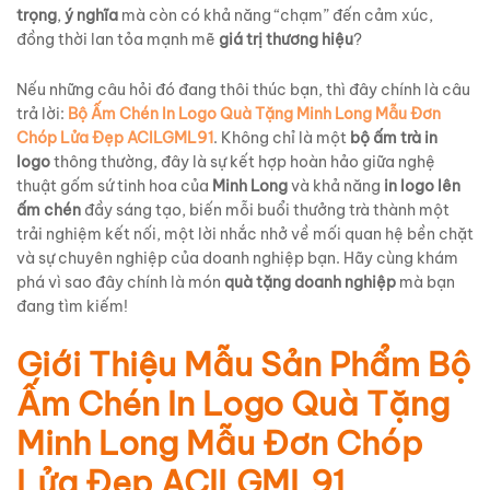
trọng
,
ý nghĩa
mà còn có khả năng “chạm” đến cảm xúc,
đồng thời lan tỏa mạnh mẽ
giá trị thương hiệu
?
Nếu những câu hỏi đó đang thôi thúc bạn, thì đây chính là câu
trả lời:
Bộ Ấm Chén In Logo Quà Tặng Minh Long Mẫu Đơn
Chóp Lửa Đẹp ACILGML91
. Không chỉ là một
bộ ấm trà in
logo
thông thường, đây là sự kết hợp hoàn hảo giữa nghệ
thuật gốm sứ tinh hoa của
Minh Long
và khả năng
in logo lên
ấm chén
đầy sáng tạo, biến mỗi buổi thưởng trà thành một
trải nghiệm kết nối, một lời nhắc nhở về mối quan hệ bền chặt
và sự chuyên nghiệp của doanh nghiệp bạn. Hãy cùng khám
phá vì sao đây chính là món
quà tặng doanh nghiệp
mà bạn
đang tìm kiếm!
Giới Thiệu Mẫu Sản Phẩm Bộ
Ấm Chén In Logo Quà Tặng
Minh Long Mẫu Đơn Chóp
Lửa Đẹp ACILGML91