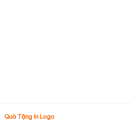
BST ấm chén Daisy minh long
Chi tiết sản phẩm
Quà Tặng In Logo