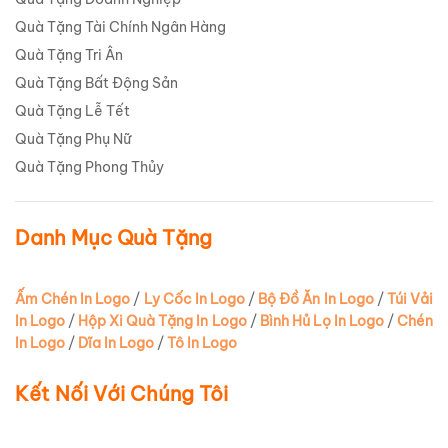
Quà Tặng Tài Chính Ngân Hàng
Quà Tặng Tri Ân
Quà Tặng Bất Động Sản
Quà Tặng Lễ Tết
Quà Tặng Phụ Nữ
Quà Tặng Phong Thủy
Danh Mục Quà Tặng
Ấm Chén In Logo
/
Ly Cốc In Logo
/
Bộ Đồ Ăn In Logo
/
Túi Vải
In Logo
/
Hộp Xi Quà Tặng In Logo
/
Bình Hủ Lọ In Logo
/
Chén
In Logo
/
Dĩa In Logo
/
Tô In Logo
Kết Nối Với Chúng Tôi