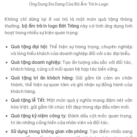
Ứng Dụng Đa Dạng Của Bộ Ấm Trà In Logo
Không chỉ dừng lại ở vai trò là một món quà tặng thông
thường,
bộ ấm trà in logo Bát Tràng
này có tính ứng dụng linh
hoạt trong nhiều sự kiện quan trọng:
Quà tặng đại hội
: Thể hiện sự trang trọng, chuyên nghiệp
và lòng hiếu khách của doanh nghiệp đối với các đại biểu.
Quà tặng doanh nghiệp
: Tạo ấn tượng sâu sắc với đối tác,
khách hàng, củng cố mối quan hệ hợp tác bền vững.
Quà tặng tri ân khách hàng
: Gửi gắm lời cảm ơn chân
thành, thể hiện sự quan tâm và ghi nhận sự đồng hành của
khách hàng.
Quà tặng lễ Tết
: Một món quà ý nghĩa mang đậm nét văn
hóa Việt, gửi gắm lời chúc tốt đẹp trong dịp đầu năm mới.
Quà tặng kỷ niệm công ty
: Đánh dấu cột mốc quan trọng,
tri ân những cống hiến của nhân viên và đối tác.
Sử dụng trong không gian văn phòng
: Tạo điểm nhấn sang