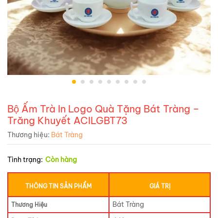
Bộ Ấm Trà In Logo Quà Tặng Bát Tràng –
Trăng Khuyết ACILGBT73
Thương hiệu:
Bát Tràng
Tình trạng:
Còn hàng
THÔNG TIN SẢN PHẨM
GIÁ TRỊ
Bát Tràng
Thương Hiệu