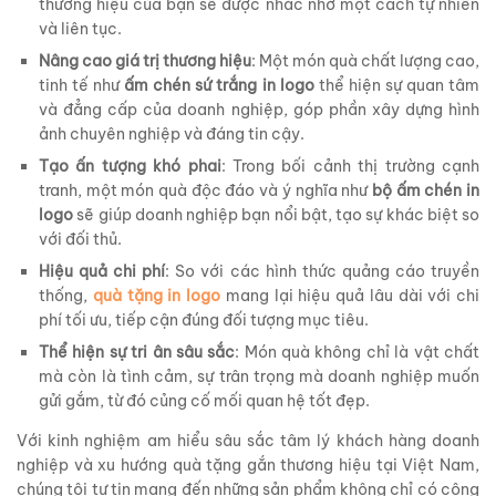
thương hiệu của bạn sẽ được nhắc nhớ một cách tự nhiên
và liên tục.
Nâng cao giá trị thương hiệu
: Một món quà chất lượng cao,
tinh tế như
ấm chén sứ trắng in logo
thể hiện sự quan tâm
và đẳng cấp của doanh nghiệp, góp phần xây dựng hình
ảnh chuyên nghiệp và đáng tin cậy.
Tạo ấn tượng khó phai
: Trong bối cảnh thị trường cạnh
tranh, một món quà độc đáo và ý nghĩa như
bộ ấm chén in
logo
sẽ giúp doanh nghiệp bạn nổi bật, tạo sự khác biệt so
với đối thủ.
Hiệu quả chi phí
: So với các hình thức quảng cáo truyền
thống,
quà tặng in logo
mang lại hiệu quả lâu dài với chi
phí tối ưu, tiếp cận đúng đối tượng mục tiêu.
Thể hiện sự tri ân sâu sắc
: Món quà không chỉ là vật chất
mà còn là tình cảm, sự trân trọng mà doanh nghiệp muốn
gửi gắm, từ đó củng cố mối quan hệ tốt đẹp.
Với kinh nghiệm am hiểu sâu sắc tâm lý khách hàng doanh
nghiệp và xu hướng quà tặng gắn thương hiệu tại Việt Nam,
chúng tôi tự tin mang đến những sản phẩm không chỉ có công