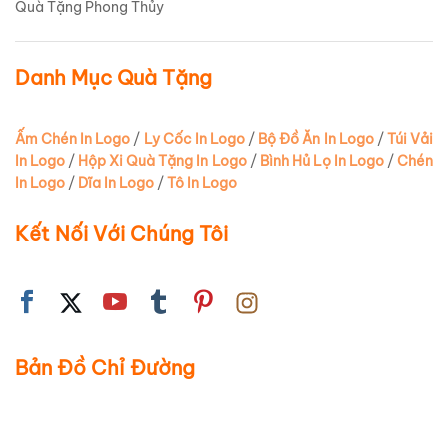
Quà Tặng Phong Thủy
Danh Mục Quà Tặng
Ấm Chén In Logo
/
Ly Cốc In Logo
/
Bộ Đồ Ăn In Logo
/
Túi Vải
In Logo
/
Hộp Xi Quà Tặng In Logo
/
Bình Hủ Lọ In Logo
/
Chén
In Logo
/
Dĩa In Logo
/
Tô In Logo
Kết Nối Với Chúng Tôi
Bản Đồ Chỉ Đường