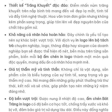
Thiết kế “Trăng Khuyết” độc đáo
: Điểm nhấn núm trăng
khuyết trên nắp bình trà mang đến vẻ đẹp lạ mắt, tinh tế
và đầy tính nghệ thuật. Hoa văn trơn đơn giản nhưng không
kém phần sang trọng, giúp tôn lên vẻ đẹp nguyên bản của
chất liệu gốm sứ.
Khả năng cá nhân hóa hoàn hảo
: Đây chính là yếu tố tạo
nên sự khác biệt vượt trội. Với dịch vụ
in logo lên bộ tách
trà
chuyên nghiệp, logo, thông điệp hay slogan của doanh
nghiệp bạn sẽ được thể hiện rõ nét, bền màu trên từng sản
phẩm, biến mỗi
bộ ấm chén in logo
thành một món quà
độc quyền, mang dấu ấn cá nhân hóa mạnh mẽ.
Giá trị thẩm mỹ và tinh thần
: Không chỉ là vật dụng, sản
phẩm còn là biểu tượng của sự tinh tế, sang trọng và gu
thẩm mỹ cao. Nó mang đến những giây phút thưởng trà thư
thái, kết nối và sẻ chia, góp phần tạo nên những kỷ niệm
đáng nhớ.
Độ bền vượt trội
: Được nung ở nhiệt độ cao,
ấm chén Bát
Tràng in logo
có độ bền cơ học tốt, chống trầy xước và khó
bị vỡ, đảm bảo giá trị sử dụng lâu dài. Điều này đồng nghĩa