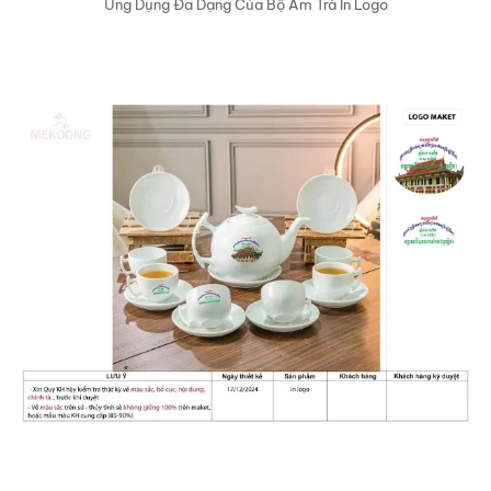
Ứng Dụng Đa Dạng Của Bộ Ấm Trà In Logo