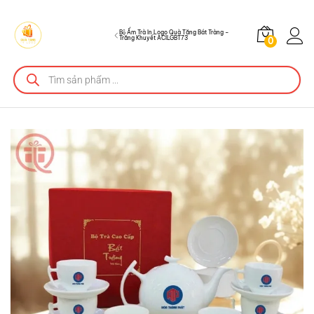
ACILGBT73
Mô tả sản phẩm
Bộ Ấm Trà In Logo Quà Tặng Bát Tràng –
Trăng Khuyết ACILGBT73
0