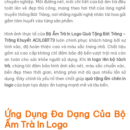
chuyên nghiệp. Mỗi đường nét, mỗi chi tiết của bộ ấm trà đều
toát lên vẻ đẹp thủ công, mang theo hơi thở của làng nghề
truyền thống Bát Tràng, nơi những người nghệ nhân tài hoa gửi
gắm tâm huyết vào từng sản phẩm.
Hình ảnh thực tế của
Bộ Ấm Trà In Logo Quà Tặng Bát Tràng –
Trăng Khuyết ACILGBT73
luôn chinh phục khách hàng bởi sự
tinh xảo, độ hoàn thiện cao và màu sắc trang nhã. Chất liệu
gốm sứ cao cấp không chỉ đảm bảo độ bền vượt trội mà còn
an toàn cho sức khỏe người sử dụng. Khi
in logo lên bộ tách
trà
, chúng tôi đảm bảo hình ảnh sắc nét, màu sắc chuẩn xác,
bền đẹp theo thời gian, không phai mờ dù qua nhiều lần sử
dụng. Đây chính là yếu tố then chốt giúp
quà tặng ấm chén in
logo
của bạn tạo được ấn tượng mạnh mẽ và lâu bền.
Ứng Dụng Đa Dạng Của Bộ
Ấm Trà In Logo