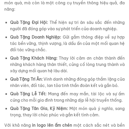
món quà, mà còn là một công cụ truyền thông hiệu quả, đa
năng:
Quà Tặng Đại Hội:
Thể hiện sự tri ân sâu sắc đến những
người đã đóng góp vào sự phát triển của doanh nghiệp.
Quà Tặng Doanh Nghiệp:
Gửi gắm thông điệp về sự hợp
tác bền vững, thịnh vượng, là dấu ấn của một mối quan hệ
đối tác vững chắc.
Quà Tặng Khách Hàng:
Thay lời cảm ơn chân thành đến
những khách hàng thân thiết, củng cố lòng trung thành và
xây dựng mối quan hệ lâu dài.
Quà Tặng Tri Ân:
Vinh danh những đóng góp thầm lặng của
nhân viên, đối tác, lan tỏa tinh thần đoàn kết và gắn bó.
Quà Tặng Lễ Tết:
Mang đến may mắn, tài lộc và sự ấm
cúng cho mỗi gia đình trong những dịp lễ hội truyền thống.
Quà Tặng Tân Gia, Kỷ Niệm:
Một món quà ý nghĩa, sang
trọng, thay lời chúc phúc và gắn kết tình cảm.
Với khả năng
in logo lên ấm chén
một cách sắc nét và bền