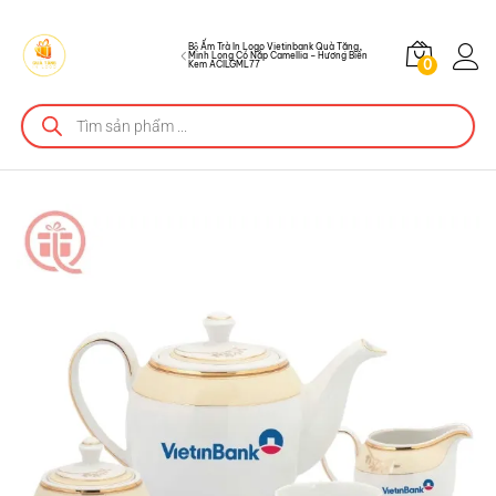
Camellia - Hương Biển Kem ACILGML77
Mô tả sản phẩm
Bộ Ấm Trà In Logo Vietinbank Quà Tặng
Minh Long Có Nắp Camellia – Hương Biển
0
Kem ACILGML77