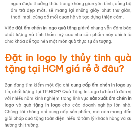
ngon được thưởng thức trong không gian yên bình, cùng bộ
ấm trà đẹp mắt, sẽ mang lại những giây phút thư giãn,
thoải mái, củng cố mối quan hệ và tạo dựng thiện cảm.
Việc
đặt ấm chén in logo quà tặng giá rẻ
nhưng vẫn đảm bảo
chất lượng và tính thẩm mỹ cao như sản phẩm này chính là
chìa khóa để tạo nên một món quà thực sự ấn tượng.
Đặt in logo ly thủy tinh quà
tặng tại HCM giá rẻ ở đâu?
Bạn đang tìm kiếm một địa chỉ
cung cấp ấm chén in logo
uy
tín, chất lượng tại TP.HCM? Quà Tặng In Logo tự hào là đơn vị
với nhiều năm kinh nghiệm trong lĩnh vực
sản xuất ấm chén in
logo
và
quà tặng in logo
cho các doanh nghiệp lớn nhỏ.
Chúng tôi không chỉ cung cấp sản phẩm, mà còn mang đến
giải pháp quà tặng toàn diện, hiểu rõ tâm lý khách hàng và xu
hướng thị trường.