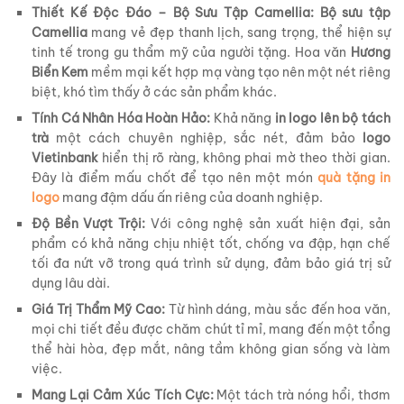
Thiết Kế Độc Đáo – Bộ Sưu Tập Camellia:
Bộ sưu tập
Camellia
mang vẻ đẹp thanh lịch, sang trọng, thể hiện sự
tinh tế trong gu thẩm mỹ của người tặng. Hoa văn
Hương
Biển Kem
mềm mại kết hợp mạ vàng tạo nên một nét riêng
biệt, khó tìm thấy ở các sản phẩm khác.
Tính Cá Nhân Hóa Hoàn Hảo:
Khả năng
in logo lên bộ tách
trà
một cách chuyên nghiệp, sắc nét, đảm bảo
logo
Vietinbank
hiển thị rõ ràng, không phai mờ theo thời gian.
Đây là điểm mấu chốt để tạo nên một món
quà tặng in
logo
mang đậm dấu ấn riêng của doanh nghiệp.
Độ Bền Vượt Trội:
Với công nghệ sản xuất hiện đại, sản
phẩm có khả năng chịu nhiệt tốt, chống va đập, hạn chế
tối đa nứt vỡ trong quá trình sử dụng, đảm bảo giá trị sử
dụng lâu dài.
Giá Trị Thẩm Mỹ Cao:
Từ hình dáng, màu sắc đến hoa văn,
mọi chi tiết đều được chăm chút tỉ mỉ, mang đến một tổng
thể hài hòa, đẹp mắt, nâng tầm không gian sống và làm
việc.
Mang Lại Cảm Xúc Tích Cực:
Một tách trà nóng hổi, thơm