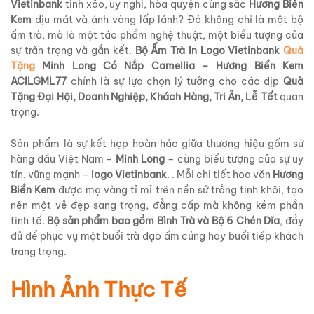
Vietinbank
tinh xảo, uy nghi, hòa quyện cùng sắc
Hương Biển
Kem
dịu mát và ánh vàng lấp lánh? Đó không chỉ là một bộ
ấm trà, mà là một tác phẩm nghệ thuật, một biểu tượng của
sự trân trọng và gắn kết.
Bộ Ấm Trà In Logo Vietinbank
Quà
Tặng
Minh Long Có Nắp Camellia – Hương Biển Kem
ACILGML77
chính là sự lựa chọn lý tưởng cho các dịp
Quà
Tặng Đại Hội, Doanh Nghiệp, Khách Hàng, Tri Ân, Lễ Tết
quan
trọng.
Sản phẩm là sự kết hợp hoàn hảo giữa thương hiệu gốm sứ
hàng đầu Việt Nam –
Minh Long
– cùng biểu tượng của sự uy
tín, vững mạnh –
logo Vietinbank
. . Mỗi chi tiết hoa văn
Hương
Biển Kem
được mạ vàng tỉ mỉ trên nền sứ trắng tinh khôi, tạo
nên một vẻ đẹp sang trọng, đẳng cấp mà không kém phần
tinh tế.
Bộ sản phẩm bao gồm Bình Trà và Bộ 6 Chén Dĩa
, đầy
đủ để phục vụ một buổi trà đạo ấm cúng hay buổi tiếp khách
trang trọng.
Hình Ảnh Thực Tế