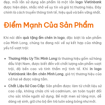
đẹp, mỗi lần sử dụng sản phẩm là một lần
logo Vietinbank
được hiện diện, nhắc nhở về uy tín và giá trị thương hiệu. Đây
chính là cách truyền thông tinh tế, hiệu quả và bền vững nhất.
Điểm Mạnh Của Sản Phẩm
Khi nói đến
quà tặng ấm chén in logo
, đặc biệt là sản phẩm
của Minh Long, chúng ta đang nói về sự kết hợp của những
yếu tố vượt trội:
Thương Hiệu Uy Tín:
Minh Long
là thương hiệu gốm sứ hàng
đầu Việt Nam, được biết đến với chất lượng sản phẩm vượt
trội, độ bền cao và tính thẩm mỹ tinh tế. Khi
in logo
Vietinbank lên ấm chén Minh Long
, giá trị thương hiệu của
cả hai sẽ được nâng tầm.
Chất Liệu Sứ Cao Cấp:
Sản phẩm được làm từ chất liệu sứ
cao cấp, không chứa chì và cadmium, an toàn tuyệt đối
cho sức khỏe người sử dụng. Bề mặt men sứ láng mịn, dễ
dàng vệ sinh, giữ cho bộ ấm trà luôn sáng bóng như mới.