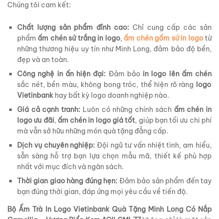
Chúng tôi cam kết:
Chất lượng sản phẩm đỉnh cao:
Chỉ cung cấp các sản
phẩm
ấm chén sứ trắng in logo
,
ấm chén gốm sứ in logo
từ
những thương hiệu uy tín như Minh Long, đảm bảo độ bền,
đẹp và an toàn.
Công nghệ in ấn hiện đại:
Đảm bảo
in logo lên ấm chén
sắc nét, bền màu, không bong tróc, thể hiện rõ ràng
logo
Vietinbank
hay bất kỳ logo doanh nghiệp nào.
Giá cả cạnh tranh:
Luôn có những chính sách
ấm chén in
logo ưu đãi
,
ấm chén in logo giá tốt
, giúp bạn tối ưu chi phí
mà vẫn sở hữu những món quà tặng đẳng cấp.
Dịch vụ chuyên nghiệp:
Đội ngũ tư vấn nhiệt tình, am hiểu,
sẵn sàng hỗ trợ bạn lựa chọn mẫu mã, thiết kế phù hợp
nhất với mục đích và ngân sách.
Thời gian giao hàng đúng hẹn:
Đảm bảo sản phẩm đến tay
bạn đúng thời gian, đáp ứng mọi yêu cầu về tiến độ.
Bộ Ấm Trà In Logo Vietinbank Quà Tặng Minh Long Có Nắp