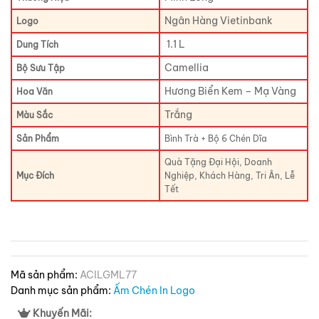
Ngân Hàng Vietinbank
Logo
1.1 L
Dung Tích
Camellia
Bộ Sưu Tập
Hương Biển Kem – Mạ Vàng
Hoa Văn
Trắng
Màu Sắc
Sản Phẩm
Bình Trà + Bộ 6 Chén Dĩa
Quà Tặng Đại Hội, Doanh
Mục Đích
Nghiệp, Khách Hàng, Tri Ân, Lễ
Tết
Mã sản phẩm:
ACILGML77
Danh mục sản phẩm:
Ấm Chén In Logo
Khuyến Mãi: