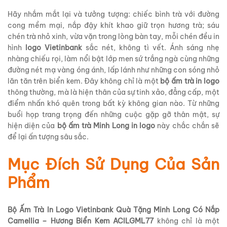
Hãy nhắm mắt lại và tưởng tượng: chiếc bình trà với đường
cong mềm mại, nắp đậy khít khao giữ trọn hương trà; sáu
chén trà nhỏ xinh, vừa vặn trong lòng bàn tay, mỗi chén đều in
hình
logo Vietinbank
sắc nét, không tì vết. Ánh sáng nhẹ
nhàng chiếu rọi, làm nổi bật lớp men sứ trắng ngà cùng những
đường nét mạ vàng óng ánh, lấp lánh như những con sóng nhỏ
lăn tăn trên biển kem. Đây không chỉ là một
bộ ấm trà in logo
thông thường, mà là hiện thân của sự tinh xảo, đẳng cấp, một
điểm nhấn khó quên trong bất kỳ không gian nào. Từ những
buổi họp trang trọng đến những cuộc gặp gỡ thân mật, sự
hiện diện của
bộ ấm trà Minh Long in logo
này chắc chắn sẽ
để lại ấn tượng sâu sắc.
Mục Đích Sử Dụng Của Sản
Phẩm
Bộ Ấm Trà In Logo Vietinbank Quà Tặng Minh Long Có Nắp
Camellia – Hương Biển Kem ACILGML77
không chỉ là một