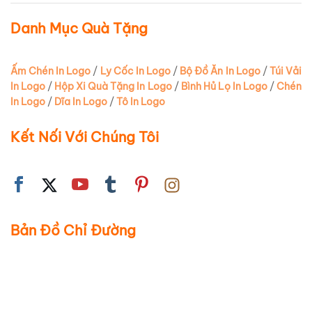
Danh Mục Quà Tặng
Ấm Chén In Logo
/
Ly Cốc In Logo
/
Bộ Đồ Ăn In Logo
/
Túi Vải
In Logo
/
Hộp Xi Quà Tặng In Logo
/
Bình Hủ Lọ In Logo
/
Chén
In Logo
/
Dĩa In Logo
/
Tô In Logo
Kết Nối Với Chúng Tôi
Bản Đồ Chỉ Đường