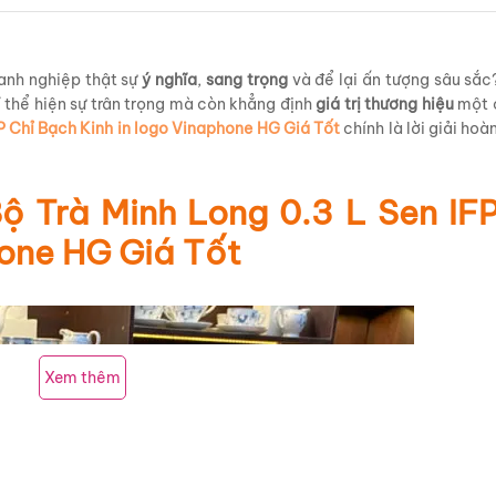
anh nghiệp thật sự
ý nghĩa
,
sang trọng
và để lại ấn tượng sâu sắc
 thể hiện sự trân trọng mà còn khẳng định
giá trị thương hiệu
một c
FP Chỉ Bạch Kinh in logo Vinaphone HG Giá Tốt
chính là lời giải ho
ộ Trà Minh Long 0.3 L Sen IFP
hone HG Giá Tốt
Xem thêm