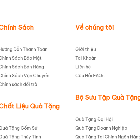
Tốt
n thuần mà còn là biểu tượng của sự kết nối, của những khoảnh khắ
h Kinh
in logo
Vinaphone HG Giá Tốt
không chỉ là một món quà, 
Chính Sách
Về chúng tôi
ắm.
o chất lượng hàng đầu và vẻ đẹp tinh tế. Bộ trà này được thiết kế
Hướng Dẫn Thanh Toán
Giới thiệu
mật hay những khoảnh khắc thư giãn cá nhân. Nổi bật với bộ sưu tậ
Chính Sách Bảo Mật
Tài Khoản
ứ trắng tinh khôi, mỗi chi tiết đều toát lên vẻ đẹp thanh lịch và 
và tinh tế trên mỗi sản phẩm không chỉ giúp quảng bá thương hi
Chính Sách Bán Hàng
Liên hệ
ng của doanh nghiệp.
Chính Sách Vận Chuyển
Câu Hỏi FAQs
Chính sách đổi trả
là sự kết hợp hoàn hảo giữa nghệ thuật gốm sứ truyền thống và s
ột trải nghiệm nghệ thuật đích thực.
Bộ Sưu Tập Quà Tặn
Chất Liệu Quà Tặng
Quà Tặng Đại Hội
Quà Tặng Gốm Sứ
Quà Tặng Doanh Nghiệp
Quà Tặng Thủy Tinh
Quà Tặng Tài Chính Ngân Hàn