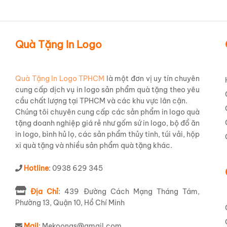
Bạn có biết, một bộ ấm trà không chỉ là vật dụng đơ
và sẻ chia?
Bộ Trà Minh Long 0.3 L Sen IFP Chỉ Bạc
Quà Tặng In Logo
thông điệp ý nghĩa mà doanh nghiệp bạn muốn gửi g
Với
thương hiệu Minh Long
nổi tiếng, sản phẩm đảm bả
Quà Tặng In Logo TPHCM
là một đơn vị uy tín chuyên
tích 0.3 L
, lý tưởng cho những buổi trò chuyện thân 
cung cấp dịch vụ in logo sản phẩm quà tặng theo yêu
cùng hoa văn
Kẻ Chỉ Bạch Kim
sang trọng trên nền s
cầu chất lượng tại TPHCM và các khu vực lân cận.
Đặc biệt, việc
in logo Vinaphone
một cách khéo léo 
Chúng tôi chuyên cung cấp các sản phẩm in logo quà
tạo nên một món quà độc đáo, mang đậm dấu ấn riê
tặng doanh nghiệp giá rẻ như gốm sứ in logo, bộ đồ ăn
in logo, bình hủ lọ, các sản phẩm thủy tinh, túi vải, hộp
Đây không chỉ là
ấm chén in logo
thông thường, mà 
xi quà tặng và nhiều sản phẩm quà tặng khác.
trong thiết kế hiện đại, biến mỗi buổi trà trở thành m
Hotline
: 0938 629 345
Hình Ảnh sản Phẩm
Địa Chỉ
: 439 Đường Cách Mạng Tháng Tám,
Phường 13, Quận 10, Hồ Chí Minh
Mail
: Mekoongs@gmail.com