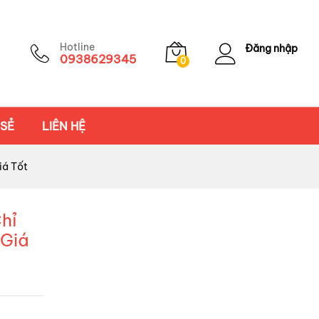
Hotline
Đăng nhập
0938629345
0
 SẺ
LIÊN HỆ
iá Tốt
Chỉ
 Giá