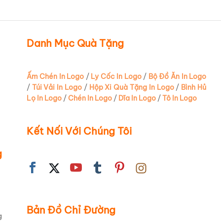
c sum vầy
mà là một
Danh Mục Quà Tặng
 với
dung
Ấm Chén In Logo
/
Ly Cốc In Logo
/
Bộ Đồ Ăn In Logo
p
Sen IFP
,
/
Túi Vải In Logo
/
Hộp Xi Quà Tặng In Logo
/
Bình Hủ
đẳng cấp.
Lọ In Logo
/
Chén In Logo
/
Dĩa In Logo
/
Tô In Logo
ệu mà còn
Kết Nối Với Chúng Tôi
ự tinh tế
g
Bản Đồ Chỉ Đường
g