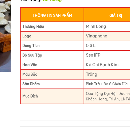
THÔNG TIN SẢN PHẨM
GIÁ TRỊ
Minh Long
Thương Hiệu
Vinaphone
Logo
0.3 L
Dung Tích
Sen IFP
Bộ Sưu Tập
Kẻ Chỉ Bạch Kim
Hoa Văn
Trắng
Màu Sắc
Sản Phẩm
Bình Trà + Bộ 6 Chén Dĩa
Quà Tặng Đại Hội, Doanh
Mục Đích
Khách Hàng, Tri Ân, Lễ Tế