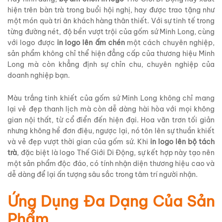
hiện trên bàn trà trong buổi hội nghị, hay được trao tặng như
một món quà tri ân khách hàng thân thiết. Với sự tinh tế trong
từng đường nét, độ bền vượt trội của gốm sứ Minh Long, cùng
với logo được
in logo lên ấm chén
một cách chuyên nghiệp,
sản phẩm không chỉ thể hiện đẳng cấp của thương hiệu Minh
Long mà còn khẳng định sự chỉn chu, chuyên nghiệp của
doanh nghiệp bạn.
Màu trắng tinh khiết của gốm sứ Minh Long không chỉ mang
lại vẻ đẹp thanh lịch mà còn dễ dàng hài hòa với mọi không
gian nội thất, từ cổ điển đến hiện đại. Hoa văn trơn tối giản
nhưng không hề đơn điệu, ngược lại, nó tôn lên sự thuần khiết
và vẻ đẹp vượt thời gian của gốm sứ. Khi
in logo lên bộ tách
trà
, đặc biệt là logo Thế Giới Di Động, sự kết hợp này tạo nên
một sản phẩm độc đáo, có tính nhận diện thương hiệu cao và
dễ dàng để lại ấn tượng sâu sắc trong tâm trí người nhận.
Ứng Dụng Đa Dạng Của Sản
Phẩm