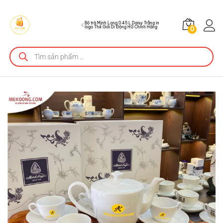
HG Chính Hãng
Mô tả sản phẩm
Bộ trà Minh Long 0.45 L Daisy Trắng in
logo Thế Giới Di Động HG Chính Hãng
0