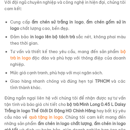
Với đội ngũ chuyên nghiệp và công nghệ in hiện đại, chúng tôi
cam kết:
Cung cấp
ấm chén sứ trắng in logo
,
ấm chén gốm sứ in
logo
chất lượng cao, bền đẹp.
Đảm bảo
in logo lên bộ tách trà
sắc nét, không phai màu
theo thời gian.
Tư vấn và thiết kế theo yêu cầu, mang đến sản phẩm
bộ
trà in logo
độc đáo và phù hợp với thông điệp của doanh
nghiệp.
Mức giá cạnh tranh, phù hợp với mọi ngân sách.
Giao hàng nhanh chóng và đúng hẹn tại
TPHCM
và các
tỉnh thành khác.
Đừng ngần ngại liên hệ với chúng tôi để nhận được sự tư vấn
tận tình và báo giá chi tiết cho
bộ trà Minh Long 0.45 L Daisy
Trắng in logo Thế Giới Di Động HG Chính Hãng
hay bất kỳ yêu
cầu nào về
quà tặng in logo
. Chúng tôi cam kết mang đến
những sản phẩm
ấm chén in logo chất lượng
,
ấm chén in logo
giá tốt
và dịch vụ hoàn hảo, giúp doanh nghiệp bạn tạo nên