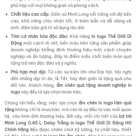
phù hợp với mọi không gian và phong cách.
Chất liệu cao cấp:
Gốm sứ Minh Long nổi tiếng với độ bền
cao, khả năng chịu nhiệt tốt, ít bám bẩn và dễ dàng vệ
sinh, đảm bảo giá trị sử dụng lâu dài.
Tính cá nhân hóa độc đáo:
Khả năng
in logo Thế Giới Di
Động
một cách rõ nét, bền màu trên từng sản phẩm giúp
doanh nghiệp khẳng định thương hiệu một cách chuyên
nghiệp và ấn tượng. Đây là điểm mấu chốt biến món quà
tặng trở nên độc đáo và ý nghĩa.
Phù hợp mọi dịp:
Từ các sự kiện lớn như Đại hội, hội nghị
đến những dịp tri ân, lễ Tết, hay đơn giản là tặng quà cho
đối tác, khách hàng,
ấm chén quà tặng doanh nghiệp in
logo
này đều là lựa chọn hoàn hảo.
Chúng tôi hiểu rằng, việc lựa chọn
ấm chén in logo làm quà
tặng
không chỉ là mua bán, mà còn là sự đầu tư vào mối quan
hệ, vào hình ảnh thương hiệu. Bởi vậy, mỗi chi tiết của
bộ trà
Minh Long 0.45 L Daisy Trắng in logo Thế Giới Di Động HG
Chính Hãng
đều được chăm chút kỹ lưỡng, từ chất liệu, thiết