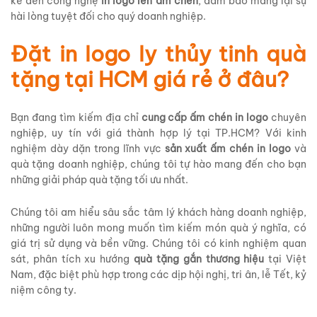
kế đến công nghệ
in logo lên ấm chén
, đảm bảo mang lại sự
hài lòng tuyệt đối cho quý doanh nghiệp.
Đặt in logo ly thủy tinh quà
tặng tại HCM giá rẻ ở đâu?
Bạn đang tìm kiếm địa chỉ
cung cấp ấm chén in logo
chuyên
nghiệp, uy tín với giá thành hợp lý tại TP.HCM? Với kinh
nghiệm dày dặn trong lĩnh vực
sản xuất ấm chén in logo
và
quà tặng doanh nghiệp, chúng tôi tự hào mang đến cho bạn
những giải pháp quà tặng tối ưu nhất.
Chúng tôi am hiểu sâu sắc tâm lý khách hàng doanh nghiệp,
những người luôn mong muốn tìm kiếm món quà ý nghĩa, có
giá trị sử dụng và bền vững. Chúng tôi có kinh nghiệm quan
sát, phân tích xu hướng
quà tặng gắn thương hiệu
tại Việt
Nam, đặc biệt phù hợp trong các dịp hội nghị, tri ân, lễ Tết, kỷ
niệm công ty.