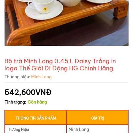
Bộ trà Minh Long 0.45 L Daisy Trắng in
logo Thế Giới Di Động HG Chính Hãng
Thương hiệu:
Minh Long
542,600
VNĐ
Tình trạng:
Còn hàng
THÔNG TIN SẢN PHẨM
GIÁ TRỊ
Minh Long
Thương Hiệu