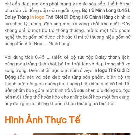
chỉ cần đẹp, mà còn phải mang ý nghĩa sâu sắc, thể hiện sự
chu đáo và đẳng cấp của người tặng.
Bộ trà Minh Long 0.45 L
Daisy Trắng
in logo
Thế Giới Di Động HG Chính Hãng
chính là
lựa chọn lý tưởng, đáp ứng mọi kỳ vọng khắt khe nhất. Đây
không chỉ là một bộ trà thông thường, mà là một tác phẩm
nghệ thuật gốm sứ được chế tác tỉ mỉ từ thương hiệu gốm sứ
hàng đầu Việt Nam – Minh Long.
Với dung tích 0.45 L, thiết kế bộ sưu tập Daisy thanh lịch,
cùng màu trắng tinh khôi, bộ trà toát lên vẻ đẹp trang nhã và
sang trọng. Điểm nhấn đặc biệt nằm ở việc
in logo Thế Giới Di
Động
sắc nét và bền đẹp trên từng sản phẩm, biến bộ trà
thành một công cụ quảng bá thương hiệu hiệu quả và tinh tế.
Sản phẩm bao gồm một bình trà và sáu chén dĩa đồng bộ, tạo
nên một tổng thể hoàn hảo cho những buổi họp mặt ấm cúng,
hay đơn giản là những khoảnh khắc thưởng trà thư thái.
Hình Ảnh Thực Tế