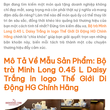
Bạn đang tìm kiếm một món quà tặng doanh nghiệp không
chỉ đẹp mắt, sang trọng mà còn phải thật sự ý nghĩa và mang
đậm dấu ấn riêng? Làm thế nào để món quà ấy có thể thay lời
tri ân sâu sắc, đồng thời khéo léo quảng bá thương hiệu của
bạn một cách tinh tế nhất? Đừng tìm kiếm đâu xa,
Bộ trà Minh
Long 0.45 L Daisy Trắng in logo Thế Giới Di Động HG Chính
Hãng
chính là “chìa khóa” giúp bạn giải quyết trọn vẹn những
băn khoăn này, biến mỗi tách trà thành một câu chuyện
thương hiệu đầy cảm xúc.
Mô Tả Về Mẫu Sản Phẩm: Bộ
trà Minh Long 0.45 L Daisy
Trắng in logo Thế Giới Di
Động HG Chính Hãng