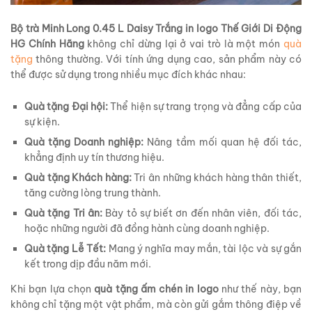
Bộ trà Minh Long 0.45 L Daisy Trắng in logo Thế Giới Di Động
HG Chính Hãng
không chỉ dừng lại ở vai trò là một món
quà
tặng
thông thường. Với tính ứng dụng cao, sản phẩm này có
thể được sử dụng trong nhiều mục đích khác nhau:
Quà tặng Đại hội:
Thể hiện sự trang trọng và đẳng cấp của
sự kiện.
Quà tặng Doanh nghiệp:
Nâng tầm mối quan hệ đối tác,
khẳng định uy tín thương hiệu.
Quà tặng Khách hàng:
Tri ân những khách hàng thân thiết,
tăng cường lòng trung thành.
Quà tặng Tri ân:
Bày tỏ sự biết ơn đến nhân viên, đối tác,
hoặc những người đã đồng hành cùng doanh nghiệp.
Quà tặng Lễ Tết:
Mang ý nghĩa may mắn, tài lộc và sự gắn
kết trong dịp đầu năm mới.
Khi bạn lựa chọn
quà tặng ấm chén in logo
như thế này, bạn
không chỉ tặng một vật phẩm, mà còn gửi gắm thông điệp về