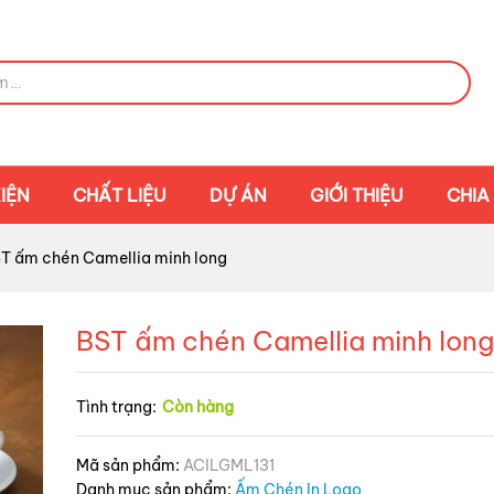
IỆN
CHẤT LIỆU
DỰ ÁN
GIỚI THIỆU
CHIA
T ấm chén Camellia minh long
BST ấm chén Camellia minh lon
Tình trạng:
Còn hàng
Mã sản phẩm:
ACILGML131
Danh mục sản phẩm:
Ấm Chén In Logo