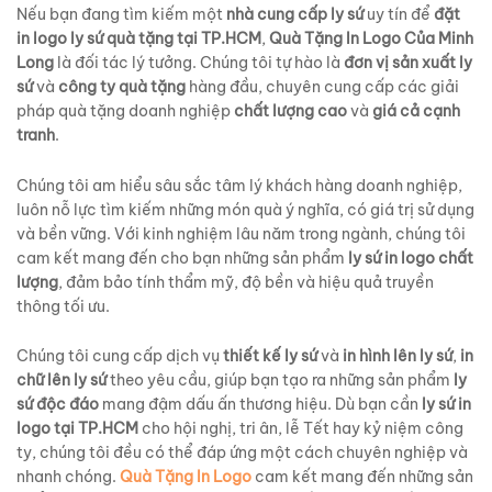
Nếu bạn đang tìm kiếm một
nhà cung cấp ly sứ
uy tín để
đặt
in logo ly sứ quà tặng tại TP.HCM
,
Quà Tặng In Logo Của Minh
Long
là đối tác lý tưởng. Chúng tôi tự hào là
đơn vị sản xuất ly
sứ
và
công ty quà tặng
hàng đầu, chuyên cung cấp các giải
pháp quà tặng doanh nghiệp
chất lượng cao
và
giá cả cạnh
tranh
.
Chúng tôi am hiểu sâu sắc tâm lý khách hàng doanh nghiệp,
luôn nỗ lực tìm kiếm những món quà ý nghĩa, có giá trị sử dụng
và bền vững. Với kinh nghiệm lâu năm trong ngành, chúng tôi
cam kết mang đến cho bạn những sản phẩm
ly sứ in logo chất
lượng
, đảm bảo tính thẩm mỹ, độ bền và hiệu quả truyền
thông tối ưu.
Chúng tôi cung cấp dịch vụ
thiết kế ly sứ
và
in hình lên ly sứ
,
in
chữ lên ly sứ
theo yêu cầu, giúp bạn tạo ra những sản phẩm
ly
sứ độc đáo
mang đậm dấu ấn thương hiệu. Dù bạn cần
ly sứ in
logo tại TP.HCM
cho hội nghị, tri ân, lễ Tết hay kỷ niệm công
ty, chúng tôi đều có thể đáp ứng một cách chuyên nghiệp và
nhanh chóng.
Quà Tặng In Logo
cam kết mang đến những sản