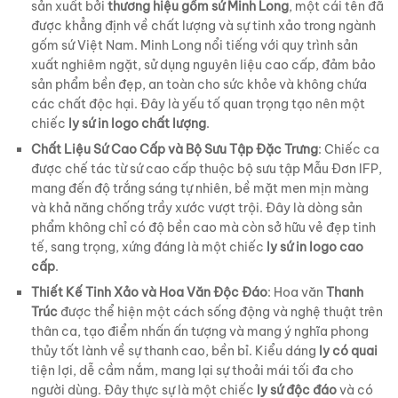
sản xuất bởi
thương hiệu gốm sứ Minh Long
, một cái tên đã
được khẳng định về chất lượng và sự tinh xảo trong ngành
gốm sứ Việt Nam. Minh Long nổi tiếng với quy trình sản
xuất nghiêm ngặt, sử dụng nguyên liệu cao cấp, đảm bảo
sản phẩm bền đẹp, an toàn cho sức khỏe và không chứa
các chất độc hại. Đây là yếu tố quan trọng tạo nên một
chiếc
ly sứ in logo chất lượng
.
Chất Liệu Sứ Cao Cấp và Bộ Sưu Tập Đặc Trưng
: Chiếc ca
được chế tác từ sứ cao cấp thuộc bộ sưu tập Mẫu Đơn IFP,
mang đến độ trắng sáng tự nhiên, bề mặt men mịn màng
và khả năng chống trầy xước vượt trội. Đây là dòng sản
phẩm không chỉ có độ bền cao mà còn sở hữu vẻ đẹp tinh
tế, sang trọng, xứng đáng là một chiếc
ly sứ in logo cao
cấp
.
Thiết Kế Tinh Xảo và Hoa Văn Độc Đáo
: Hoa văn
Thanh
Trúc
được thể hiện một cách sống động và nghệ thuật trên
thân ca, tạo điểm nhấn ấn tượng và mang ý nghĩa phong
thủy tốt lành về sự thanh cao, bền bỉ. Kiểu dáng
ly có quai
tiện lợi, dễ cầm nắm, mang lại sự thoải mái tối đa cho
người dùng. Đây thực sự là một chiếc
ly sứ độc đáo
và có