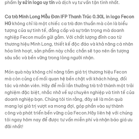
phẩm
ly sứ in logo uy tín
và dịch vụ tư vấn tận tình nhất.
Ca trà Minh Long Mẫu Đơn IFP Thanh Trúc 0.30L in logo Fecon
HG
không chỉ là một chiếc ca trà đơn thuần mà còn là biểu
tượng của sự tinh tế, đẳng cấp và sự trân trọng mà doanh
nghiệp Fecon muốn gửi gắm. Với chất lượng đỉnh cao từ
thương hiệu Minh Long, thiết kế độc đáo và khả năng cá nhân
hóa linh hoạt, sản phẩm này chắc chắn sẽ tạo nên ấn tượng
sâu sắc và bền vững trong lòng người nhận.
Món quà này không chỉ nâng tầm giá trị thương hiệu Fecon
mà còn củng cố mối quan hệ bền chặt với khách hàng, đối
tác và nhân viên. Hãy để mỗi lần thưởng trà trở thành một trải
nghiệm đặc biệt, nhắc nhở về sự chuyên nghiệp và tinh tế của
doanh nghiệp bạn. Chúng tôi tin rằng, đây sẽ là món quà
mang lại giá trị vượt xa mong đợi, góp phần vào sự thành
công và phát triển bền vững của Fecon.Hãy liên hệ với chúng
tôi ngay hôm nay để được tư vấn miễn phí và nhận báo giá ưu
đãi nhất!