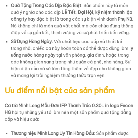
Quà Tặng Trong Các Dịp Đặc Biệt
: Sản phẩm này là món
quà ý nghĩa cho các dịp
Lễ Tết
,
Đại Hội
,
kỷ niệm thành lập
công ty
hay đặc biệt là trong các sự kiện vinh danh
Phụ Nữ
.
Nó không chỉ là món quà vật chất mà còn chứa đựng thông
điệp về sự gắn kết, thịnh vượng và sự phát triển bền vững.
Sử Dụng Hàng Ngày
: Với chất liệu cao cấp và thiết kế
trang nhã, chiếc ca này hoàn toàn có thể được dùng làm
ly
uống nước
hàng ngày tại văn phòng, gia đình, hoặc trong
các không gian sang trọng như quán cà phê, nhà hàng. Sự
hiện diện của nó sẽ làm tăng thêm vẻ đẹp cho không gian
và mang lại trải nghiệm thưởng thức trọn vẹn.
Ưu điểm nổi bật của sản phẩm
Ca trà Minh Long Mẫu Đơn IFP Thanh Trúc 0.30L in logo Fecon
HG
hội tụ những yếu tố làm nên một sản phẩm quà tặng đẳng
cấp và hiệu quả:
Thương hiệu Minh Long Uy Tín Hàng Đầu
: Sản phẩm được