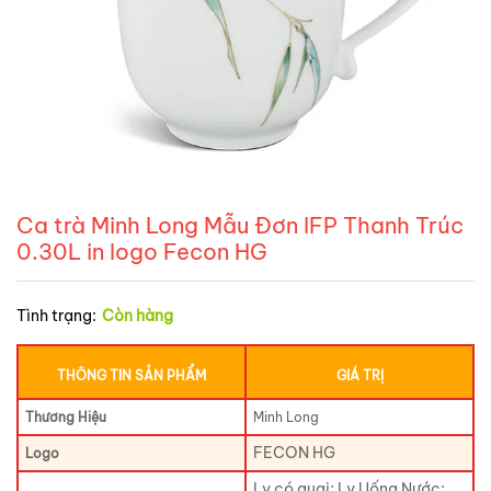
Ca trà Minh Long Mẫu Đơn IFP Thanh Trúc
0.30L in logo Fecon HG
Tình trạng:
Còn hàng
THÔNG TIN SẢN PHẨM
GIÁ TRỊ
Thương Hiệu
Minh Long
FECON HG
Logo
Ly có quai; Ly Uống Nước;