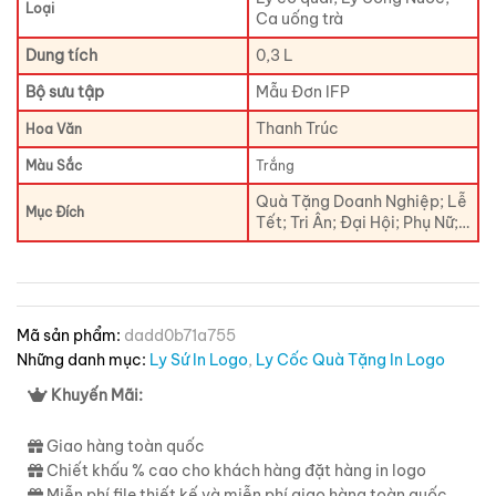
Loại
Ca uống trà
Dung tích
0,3 L
Bộ sưu tập
Mẫu Đơn IFP
Thanh Trúc
Hoa Văn
Màu Sắc
Trắng
Quà Tặng Doanh Nghiệp; Lễ
Mục Đích
Tết; Tri Ân; Đại Hội; Phụ Nữ;…
Mã sản phẩm:
dadd0b71a755
Những danh mục:
Ly Sứ In Logo
,
Ly Cốc Quà Tặng In Logo
Khuyến Mãi:
Giao hàng toàn quốc
Chiết khấu % cao cho khách hàng đặt hàng in logo
Miễn phí file thiết kế và miễn phí giao hàng toàn quốc