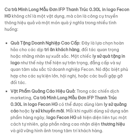
Ca trà Minh Long Mẫu Đơn IFP Thanh Trúc 0.30L in logo Fecon
HG
không chỉ là một vật dụng, mà còn là công cụ truyền
thông hiệu quả và một món quà ý nghĩa trong nhiều tình
huống:
Quà Tặng Doanh Nghiệp Cao Cấp
: Đây là lựa chọn hoàn
hảo cho các dịp
tri ân khách hàng
, đối tác quan trọng
hoặc những nhân sự xuất sắc. Một chiếc
ly sứ quà tặng in
logo
như thế này thể hiện sự trân trọng, đẳng cấp và sự
quan tâm sâu sắc từ doanh nghiệp Fecon. Nó đặc biệt phù
hợp cho các sự kiện lớn, hội nghị, hoặc các buổi gặp gỡ
đối tác.
Vật Phẩm Quảng Cáo Hiệu Quả
: Trong các chiến dịch
marketing,
Ca trà Minh Long Mẫu Đơn IFP Thanh Trúc
0.30L in logo Fecon HG
có thể được dùng làm
ly sứ quảng
cáo
hoặc
ly sứ khuyến mãi
. Mỗi khi người dùng sử dụng sản
phẩm hàng ngày,
logo Fecon HG
sẽ hiện diện liên tục một
cách tự nhiên, góp phần nâng cao nhận diện
thương hiệu
và giữ vững hình ảnh trong tâm trí khách hàng.