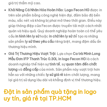
giá trị thẩm mỹ cao.
Khả Năng Cá Nhân Hóa Hoàn Hảo
:
Logo Fecon HG
được in
trên sản phẩm bằng công nghệ hiện đại, đảm bảo độ bền
màu, sắc nét và không bị phai mờ theo thời gian. Điều này
giúp thông điệp của Fecon được truyền tải một cách nhất
quán và hiệu quả. Quý doanh nghiệp hoàn toàn có thể yêu
cầu
in hình lên ly sứ
hoặc
in chữ lên ly sứ
để tạo ra những
sản phẩm
ly sứ theo yêu cầu
riêng biệt, mang đậm dấu ấn
thương hiệu mình.
Giá Trị Thương Hiệu Vượt Trội
: Lựa chọn
Ca trà Minh Long
Mẫu Đơn IFP Thanh Trúc 0.30L in logo Fecon HG
là cách
doanh nghiệp thể hiện sự
tinh tế
, sự
quan tâm đến chất
lượng
và
đẳng cấp
của mình. Sản phẩm này vượt trội hơn
hẳn so với những chiếc
ly sứ giá rẻ
kém chất lượng, mang
lại giá trị sử dụng lâu dài và khẳng định vị thế thương hiệu.
Đặt in sản phẩm quà tặng in logo
uy tín, giá rẻ tại TP.HCM