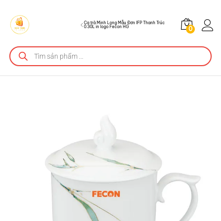
HG
Mô tả sản phẩm
Ca trà Minh Long Mẫu Đơn IFP Thanh Trúc
0.30L in logo Fecon HG
0