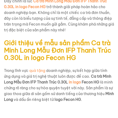
Đây chính là lúc
Ca trà Minh Long Mẫu Đơn IFP Thanh Trúc
0.30L in logo Fecon HG
trở thành giải pháp hoàn hảo cho
doanh nghiệp bạn. Không chỉ là một chiếc ca trà đơn thuần,
đây còn là biểu tượng của sự tinh tế, đẳng cấp và thông điệp
trân trọng mà Fecon muốn gửi gắm. Cùng khám phá những giá
trị đặc biệt của sản phẩm này nhé!
Giới thiệu về mẫu sản phẩm Ca trà
Minh Long Mẫu Đơn IFP Thanh Trúc
0.30L in logo Fecon HG
Trong lĩnh vực
quà tặng
doanh nghiệp, sự kết hợp giữa tính
ứng dụng và giá trị nghệ thuật luôn được đề cao.
Ca trà Minh
Long Mẫu Đơn IFP Thanh Trúc 0.30L
in logo
Fecon HG
là minh
chứng rõ ràng cho sự hòa quyện tuyệt vời này. Sản phẩm là sự
giao thoa giữa di sản gốm sứ danh tiếng của thương hiệu
Minh
Long
và dấu ấn riêng biệt từ
logo Fecon HG
.