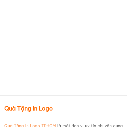
Ca sứ Minh Long trắng trơn
quai tròn in logo Stada –
Caring Day – Pymepharco
LSMLILG50
Chi tiết sản phẩm
Quà Tặng In Logo
Quà Tặng In Logo TPHCM
là một đơn vị uy tín chuyên cung