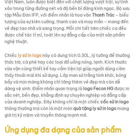
Việt Nam, luôn được biết đến với chất lượng vượt trội, sự tinh
xảo trong từng đường nét và độ bền bỉ đáng kinh ngạc. Bộ sưu
tập Mẫu Đơn IFP, với điểm nhấn là hoa văn
Thanh Trúc
– biểu
tượng của sự kiên cường, thanh cao và may mắn – mang đến
vẻ đẹp tao nhã và sang trọng. Mỗi chi tiết trên chiếc ca đều
được chế tác tỉ mỉ, toát lên sự đẳng cấp của một sản phẩm
nghệ thuật.
Chiếc
ly sứ in logo
này có dung tích 0.30L, lý tưởng để thưởng
thức trà, cà phê hay các loại đồ uống nóng, lạnh. Kích thước
vừa vặn cùng thiết kế tay cầm tiện lợi giúp người dùng cảm
thấy thoải mái khi sử dụng. Lớp men sứ trắng tinh khôi, bóng
bẩy và mịn màng không chỉ tăng thêm vẻ đẹp mà còn dễ
dàng vệ sinh. Điểm nhấn quan trọng là
logo Fecon HG
được in
sắc nét, bền đẹp, khẳng định sự chuyên nghiệp và đẳng cấp
của doanh nghiệp. Đây không chỉ là một chiếc
cốc sứ in logo
thông thường mà còn là một món
quà tặng ly sứ in logo
mang
giá trị kỷ niệm và truyền thông mạnh mẽ.
Ứng dụng đa dạng của sản phẩm