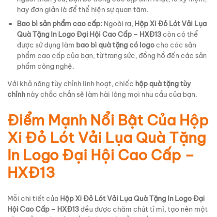
hay đơn giản là để thể hiện sự quan tâm.
Bao bì sản phẩm cao cấp:
Ngoài ra,
Hộp Xi Đỏ Lót Vải Lụa
Quà Tặng In Logo Đại Hội Cao Cấp – HXĐ13
còn có thể
được sử dụng làm
bao bì quà tặng có logo
cho các sản
phẩm cao cấp của bạn, từ trang sức, đồng hồ đến các sản
phẩm công nghệ.
Với khả năng tùy chỉnh linh hoạt, chiếc
hộp quà tặng tùy
chỉnh
này chắc chắn sẽ làm hài lòng mọi nhu cầu của bạn.
Điểm Mạnh Nổi Bật Của Hộp
Xi Đỏ Lót Vải Lụa Quà Tặng
In Logo Đại Hội Cao Cấp –
HXĐ13
Mỗi chi tiết của
Hộp Xi Đỏ Lót Vải Lụa Quà Tặng In Logo Đại
Hội Cao Cấp – HXĐ13
đều được chăm chút tỉ mỉ, tạo nên một