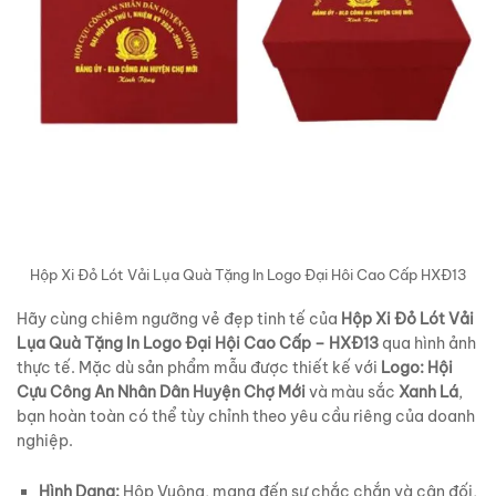
Hộp Xi Đỏ Lót Vải Lụa Quà Tặng In Logo Đại Hôi Cao Cấp HXĐ13
Hãy cùng chiêm ngưỡng vẻ đẹp tinh tế của
Hộp Xi Đỏ Lót Vải
Lụa Quà Tặng In Logo Đại Hội Cao Cấp – HXĐ13
qua hình ảnh
thực tế. Mặc dù sản phẩm mẫu được thiết kế với
Logo: Hội
Cựu Công An Nhân Dân Huyện Chợ Mới
và màu sắc
Xanh Lá
,
bạn hoàn toàn có thể tùy chỉnh theo yêu cầu riêng của doanh
nghiệp.
Hình Dạng:
Hộp Vuông, mang đến sự chắc chắn và cân đối,