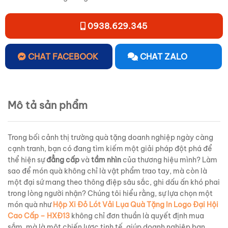
0938.629.345
CHAT FACEBOOK
CHAT ZALO
Mô tả sản phẩm
Trong bối cảnh thị trường quà tặng doanh nghiệp ngày càng
cạnh tranh, bạn có đang tìm kiếm một giải pháp đột phá để
thể hiện sự
đẳng cấp
và
tầm nhìn
của thương hiệu mình? Làm
sao để món quà không chỉ là vật phẩm trao tay, mà còn là
một đại sứ mang theo thông điệp sâu sắc, ghi dấu ấn khó phai
trong lòng người nhận? Chúng tôi hiểu rằng, sự lựa chọn một
món quà như
Hộp Xi Đỏ Lót Vải Lụa Quà Tặng In Logo Đại Hội
Cao Cấp – HXĐ13
không chỉ đơn thuần là quyết định mua
sắm, mà là một chiến lược tinh tế, giúp doanh nghiệp bạn