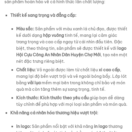
sản phẩm hoàn hảo về cả hình thức lẫn chất lượng:
Thiết kế sang trọng và đẳng cấp:
Màu sắc:
Sản phẩm với màu xanh lá chủ đạo, được thiết
kế dưới dạng
hộp vuông
tinh tế, mang lại cảm giác
trang trọng và cao cấp ngay từ cái nhìn đầu tiên. Đặc
biệt, theo thông tin, sản phẩm sẽ được thiết kế với
logo
Hội Cựu Công An Nhân Dân Huyện Chợ Mới
, tạo nên một
nét đặc trưng riêng biệt.
Chất liệu:
Vỏ ngoài được làm từ chất liệu
xi cao cấp
,
mang lại độ bền vượt trội và vẻ ngoài bóng bẩy. Lớp lót
bằng
vải lụa
mềm mại bên trong không chỉ bảo vệ món
quà mà còn tăng thêm sự sang trọng, tinh tế.
Kích thước:
Kích thước theo yêu cầu
giúp bạn dễ dàng
tùy chỉnh để phù hợp với mọi loại sản phẩm và món quà.
Khả năng cá nhân hóa thương hiệu vượt trội:
In logo:
Sản phẩm nổi bật với khả năng
in logo
thương