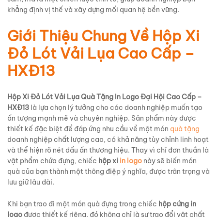
khẳng định vị thế và xây dựng mối quan hệ bền vững.
Giới Thiệu Chung Về Hộp Xi
Đỏ Lót Vải Lụa Cao Cấp –
HXĐ13
Hộp Xi Đỏ Lót Vải Lụa Quà Tặng In Logo Đại Hội Cao Cấp –
HXĐ13
là lựa chọn lý tưởng cho các doanh nghiệp muốn tạo
ấn tượng mạnh mẽ và chuyên nghiệp. Sản phẩm này được
thiết kế đặc biệt để đáp ứng nhu cầu về một món
quà tặng
doanh nghiệp chất lượng cao, có khả năng tùy chỉnh linh hoạt
và thể hiện rõ nét dấu ấn thương hiệu. Thay vì chỉ đơn thuần là
vật phẩm chứa đựng, chiếc
hộp xi
in logo
này sẽ biến món
quà của bạn thành một thông điệp ý nghĩa, được trân trọng và
lưu giữ lâu dài.
Khi bạn trao đi một món quà đựng trong chiếc
hộp cứng in
logo
được thiết kế riêng, đó không chỉ là sự trao đổi vật chất