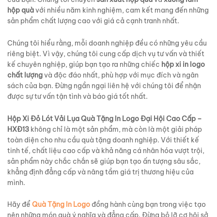
hộp quà
với nhiều năm kinh nghiệm, cam kết mang đến những
sản phẩm chất lượng cao với giá cả cạnh tranh nhất.
Chúng tôi hiểu rằng, mỗi doanh nghiệp đều có những yêu cầu
riêng biệt. Vì vậy, chúng tôi cung cấp dịch vụ tư vấn và thiết
kế chuyên nghiệp, giúp bạn tạo ra những chiếc
hộp xi in logo
chất lượng
và độc đáo nhất, phù hợp với mục đích và ngân
sách của bạn. Đừng ngần ngại liên hệ với chúng tôi để nhận
được sự tư vấn tận tình và báo giá tốt nhất.
Hộp Xi Đỏ Lót Vải Lụa Quà Tặng In Logo Đại Hội Cao Cấp –
HXĐ13
không chỉ là một sản phẩm, mà còn là một giải pháp
toàn diện cho nhu cầu quà tặng doanh nghiệp. Với thiết kế
tinh tế, chất liệu cao cấp và khả năng cá nhân hóa vượt trội,
sản phẩm này chắc chắn sẽ giúp bạn tạo ấn tượng sâu sắc,
khẳng định đẳng cấp và nâng tầm giá trị thương hiệu của
mình.
Hãy để
Quà Tặng In Logo
đồng hành cùng bạn trong việc tạo
nên những món quà ý nghĩa và đẳng cấp. Đừng bỏ lỡ cơ hội sở