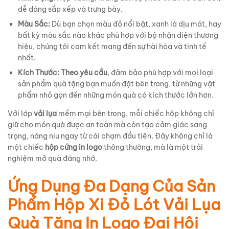
dễ dàng sắp xếp và trưng bày.
Màu Sắc:
Dù bạn chọn màu đỏ nổi bật, xanh lá dịu mát, hay
bất kỳ màu sắc nào khác phù hợp với bộ nhận diện thương
hiệu, chúng tôi cam kết mang đến sự hài hòa và tinh tế
nhất.
Kích Thước:
Theo yêu cầu
, đảm bảo phù hợp với mọi loại
sản phẩm quà tặng bạn muốn đặt bên trong, từ những vật
phẩm nhỏ gọn đến những món quà có kích thước lớn hơn.
Với lớp
vải lụa
mềm mại bên trong, mỗi chiếc hộp không chỉ
giữ cho món quà được an toàn mà còn tạo cảm giác sang
trọng, nâng niu ngay từ cái chạm đầu tiên. Đây không chỉ là
một chiếc
hộp cứng in logo
thông thường, mà là một trải
nghiệm mở quà đáng nhớ.
Ứng Dụng Đa Dạng Của Sản
Phẩm Hộp Xi Đỏ Lót Vải Lụa
Quà Tặng In Logo Đại Hội