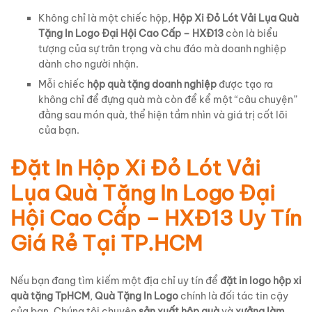
Không chỉ là một chiếc hộp,
Hộp Xi Đỏ Lót Vải Lụa Quà
Tặng In Logo Đại Hội Cao Cấp – HXĐ13
còn là biểu
tượng của sự trân trọng và chu đáo mà doanh nghiệp
dành cho người nhận.
Mỗi chiếc
hộp quà tặng doanh nghiệp
được tạo ra
không chỉ để đựng quà mà còn để kể một “câu chuyện”
đằng sau món quà, thể hiện tầm nhìn và giá trị cốt lõi
của bạn.
Đặt In Hộp Xi Đỏ Lót Vải
Lụa Quà Tặng In Logo Đại
Hội Cao Cấp – HXĐ13 Uy Tín
Giá Rẻ Tại TP.HCM
Nếu bạn đang tìm kiếm một địa chỉ uy tín để
đặt in logo hộp xi
quà tặng TpHCM
,
Quà Tặng In Logo
chính là đối tác tin cậy
của bạn. Chúng tôi chuyên
sản xuất hộp quà
và
xưởng làm