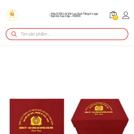
HXĐ13
Mô tả sản phẩm
Hộp Xi Đỏ Lót Vải Lụa Quà Tặng In Logo
Đại Hôi Cao Cấp – HXĐ13
0