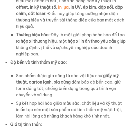
hiệu một cách rõ nét, tinh xảo bằng các kỹ thuật
in
offset, in kỹ thuật số,
in lụa
, in UV, ép kim, dập nổi, dập
chìm, cắt laser
. Điều này giúp tăng cường nhận diện
thương hiệu và truyền tải thông điệp của bạn một cách
hiệu quả.
Thương hiệu hóa:
Đây là một giải pháp hoàn hảo để tạo
ra
hộp xi thương hiệu
, một
hộp xi in ấn theo yêu cầu
giúp
khẳng định vị thế và sự chuyên nghiệp của doanh
nghiệp bạn.
Độ bền và tính thẩm mỹ cao:
Sản phẩm được gia công từ các vật liệu như
giấy mỹ
thuật, carton lạnh, bìa cứng
đảm bảo độ bền cao, giữ
form dáng tốt, chống biến dạng trong quá trình vận
chuyển và sử dụng.
Sự kết hợp hài hòa giữa màu sắc, chất liệu và kỹ thuật
in ấn tạo nên một sản phẩm có tính thẩm mỹ vượt trội,
làm hài lòng cả những khách hàng khó tính nhất.
Giá trị tinh thần: