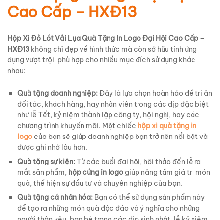
Cao Cấp – HXĐ13
Hộp Xi Đỏ Lót Vải Lụa Quà Tặng In Logo Đại Hội Cao Cấp –
HXĐ13
không chỉ đẹp về hình thức mà còn sở hữu tính ứng
dụng vượt trội, phù hợp cho nhiều mục đích sử dụng khác
nhau:
Quà tặng doanh nghiệp:
Đây là lựa chọn hoàn hảo để tri ân
đối tác, khách hàng, hay nhân viên trong các dịp đặc biệt
như lễ Tết, kỷ niệm thành lập công ty, hội nghị, hay các
chương trình khuyến mãi. Một chiếc
hộp xi quà tặng in
logo
của bạn sẽ giúp doanh nghiệp bạn trở nên nổi bật và
được ghi nhớ lâu hơn.
Quà tặng sự kiện:
Từ các buổi đại hội, hội thảo đến lễ ra
mắt sản phẩm,
hộp cứng in logo
giúp nâng tầm giá trị món
quà, thể hiện sự đầu tư và chuyên nghiệp của bạn.
Quà tặng cá nhân hóa:
Bạn có thể sử dụng sản phẩm này
để tạo ra những món quà độc đáo và ý nghĩa cho những
người thân yêu, bạn bè trong các dịp sinh nhật, lễ kỷ niệm,