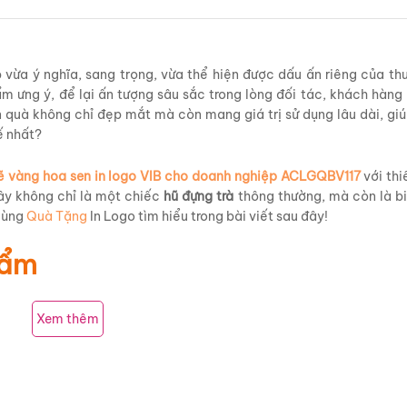
ừa ý nghĩa, sang trọng, vừa thể hiện được dấu ấn riêng của th
m ưng ý, để lại ấn tượng sâu sắc trong lòng đối tác, khách hàng
quà không chỉ đẹp mắt mà còn mang giá trị sử dụng lâu dài, giú
ế nhất?
vẽ vàng hoa sen in logo VIB cho doanh nghiệp ACLGQBV117
với thi
Đây không chỉ là một chiếc
hũ đựng trà
thông thường, mà còn là b
 Cùng
Quà Tặng
In Logo tìm hiểu trong bài viết sau đây!
phẩm
Xem thêm