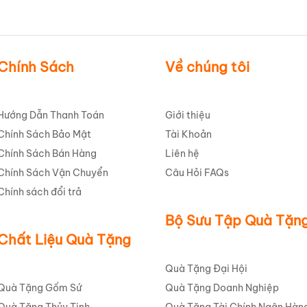
Chính Sách
Về chúng tôi
Hướng Dẫn Thanh Toán
Giới thiệu
Chính Sách Bảo Mật
Tài Khoản
Chính Sách Bán Hàng
Liên hệ
Chính Sách Vận Chuyển
Câu Hỏi FAQs
iới thiệu về mẫu sản phẩm
Chính sách đổi trả
 tinh tế luôn là yếu tố then chốt để tạo nên sự khác biệt. Mẫu
hũ
Bộ Sưu Tập Quà Tặn
p ACLGQBV117
là minh chứng rõ nét cho điều đó. Sản phẩm này khô
 tác phẩm nghệ thuật, kết hợp hài hòa giữa nét truyền thống v
Chất Liệu Quà Tặng
Quà Tặng Đại Hội
, mỗi chiếc
hũ đựng trà
đều được nung ở nhiệt độ cao, đảm bảo độ
Quà Tặng Gốm Sứ
Quà Tặng Doanh Nghiệp
cho sức khỏe. Màu trắng tinh khôi của sứ làm nền, tôn lên vẻ đẹp k
Quà Tặng Thủy Tinh
Quà Tặng Tài Chính Ngân Hàn