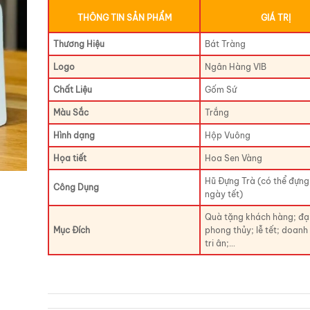
THÔNG TIN SẢN PHẨM
GIÁ TRỊ
Thương Hiệu
Bát Tràng
Logo
Ngân Hàng VIB
Chất Liệu
Gốm Sứ
Màu Sắc
Trắng
Hình dạng
Hộp Vuông
Họa tiết
Hoa Sen Vàng
Hũ Đựng Trà (có thể đựn
Công Dụng
ngày tết)
Quà tặng khách hàng; đại
Mục Đích
phong thủy; lễ tết; doanh
tri ân;…