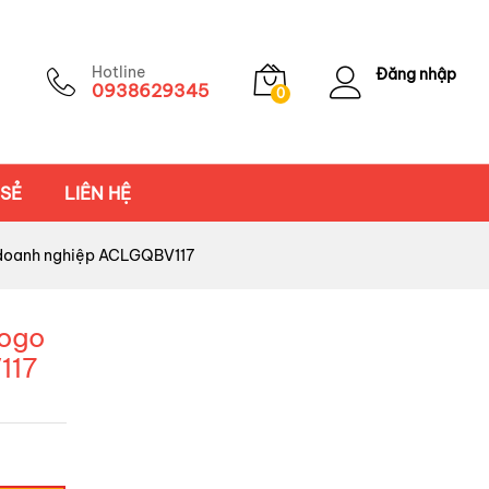
Hotline
Đăng nhập
0938629345
0
 SẺ
LIÊN HỆ
ho doanh nghiệp ACLGQBV117
logo
117