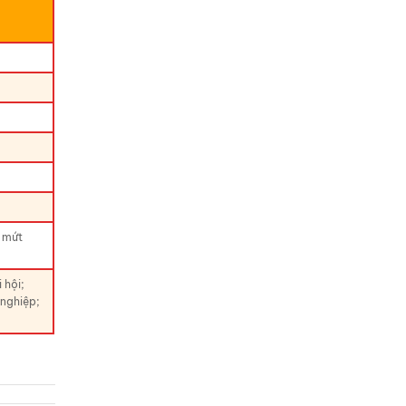
g mứt
 hội;
 nghiệp;