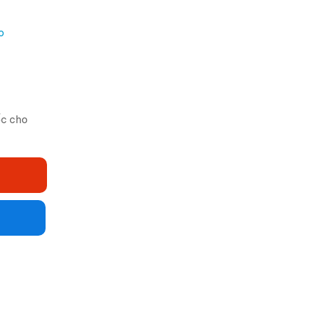
o
ốc cho