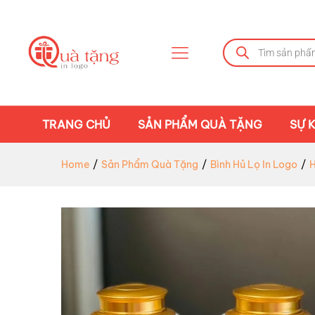
TRANG CHỦ
SẢN PHẨM QUÀ TẶNG
SỰ K
Home
/
Sản Phẩm Quà Tặng
/
Bình Hủ Lọ In Logo
/
H