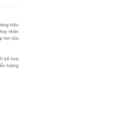
ương hiệu
 hay nhân
p lan tỏa
ết kế hoa
iểu tượng