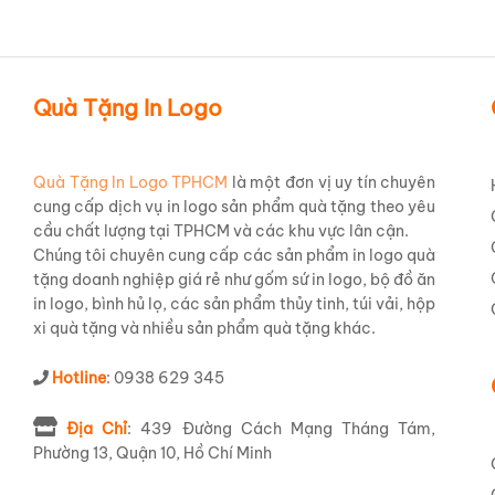
Quà Tặng In Logo
Quà Tặng In Logo TPHCM
là một đơn vị uy tín chuyên
cung cấp dịch vụ in logo sản phẩm quà tặng theo yêu
cầu chất lượng tại TPHCM và các khu vực lân cận.
Chúng tôi chuyên cung cấp các sản phẩm in logo quà
tặng doanh nghiệp giá rẻ như gốm sứ in logo, bộ đồ ăn
G
in logo, bình hủ lọ, các sản phẩm thủy tinh, túi vải, hộp
xi quà tặng và nhiều sản phẩm quà tặng khác.
Trong thế giới quà tặng doanh nghiệp, sự độc đáo và
trắng vẽ vàng hoa sen
in logo
VIB cho doanh nghiệ
Hotline
một vật phẩm mang tính ứng dụng cao mà còn là một
: 0938 629 345
hiện đại.
Địa Chỉ
: 439 Đường Cách Mạng Tháng Tám,
Phường 13, Quận 10, Hồ Chí Minh
Được chế tác từ chất liệu
gốm sứ Bát Tràng cao cấp
trội, khả năng chống va đập tốt và an toàn tuyệt đối 