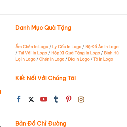
Danh Mục Quà Tặng
Ấm Chén In Logo
/
Ly Cốc In Logo
/
Bộ Đồ Ăn In Logo
/
Túi Vải In Logo
/
Hộp Xi Quà Tặng In Logo
/
Bình Hủ
Lọ In Logo
/
Chén In Logo
/
Dĩa In Logo
/
Tô In Logo
Kết Nối Với Chúng Tôi
 đựng trà
g
ng chỉ là
à hơi thở
 bền vượt
Bản Đồ Chỉ Đường
iêu sa của
g