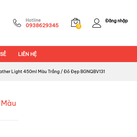
Hotline
Đăng nhập
0938629345
0
 SẺ
LIÊN HỆ
ather Light 450ml Màu Trắng / Đỏ Đẹp BGNQBV131
l Màu