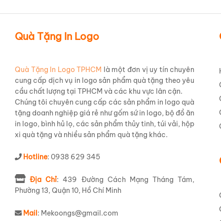
Quà Tặng In Logo
Quà Tặng In Logo TPHCM
là một đơn vị uy tín chuyên
cung cấp dịch vụ in logo sản phẩm quà tặng theo yêu
cầu chất lượng tại TPHCM và các khu vực lân cận.
Chúng tôi chuyên cung cấp các sản phẩm in logo quà
tặng doanh nghiệp giá rẻ như gốm sứ in logo, bộ đồ ăn
in logo, bình hủ lọ, các sản phẩm thủy tinh, túi vải, hộp
xi quà tặng và nhiều sản phẩm quà tặng khác.
Hotline
: 0938 629 345
Địa Chỉ
: 439 Đường Cách Mạng Tháng Tám,
Phường 13, Quận 10, Hồ Chí Minh
Mail
: Mekoongs@gmail.com