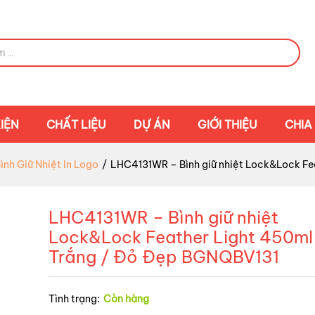
IỆN
CHẤT LIỆU
DỰ ÁN
GIỚI THIỆU
CHIA
ình Giữ Nhiệt In Logo
/
LHC4131WR – Bình giữ nhiệt Lock&Lock Fe
LHC4131WR – Bình giữ nhiệt
Lock&Lock Feather Light 450m
Trắng / Đỏ Đẹp BGNQBV131
Tình trạng:
Còn hàng