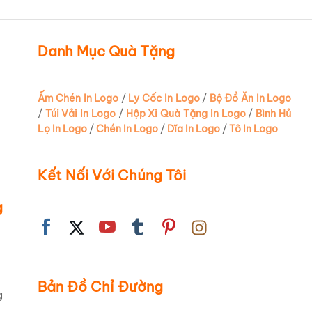
Danh Mục Quà Tặng
Ấm Chén In Logo
/
Ly Cốc In Logo
/
Bộ Đồ Ăn In Logo
/
Túi Vải In Logo
/
Hộp Xi Quà Tặng In Logo
/
Bình Hủ
Lọ In Logo
/
Chén In Logo
/
Dĩa In Logo
/
Tô In Logo
Kết Nối Với Chúng Tôi
g
Bản Đồ Chỉ Đường
g