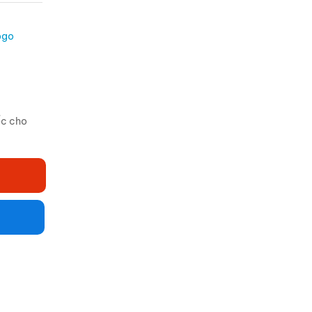
ogo
ốc cho