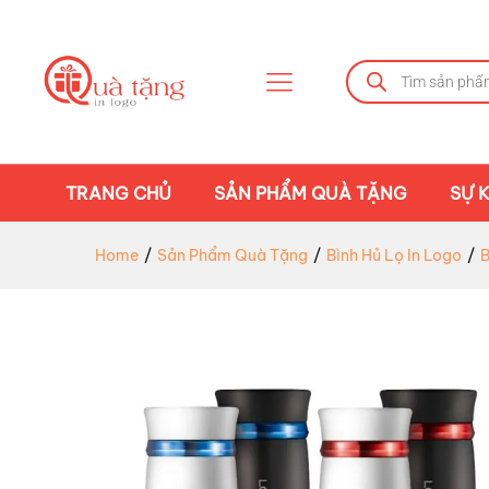
TRANG CHỦ
SẢN PHẨM QUÀ TẶNG
SỰ K
Home
/
Sản Phẩm Quà Tặng
/
Bình Hủ Lọ In Logo
/
B