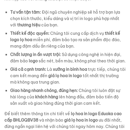
Tư vấn tận tâm:
Đội ngũ chuyên nghiệp sẽ hỗ trợ bạn lựa
chọn kích thước, kiểu dáng và vị trí in logo phù hợp nhất
với
thương hiệu
của bạn.
Thiết kế độc quyền:
Chúng tôi cung cấp dịch vụ
thiết kế
logo lọ hoa
miễn phí, đảm bảo tạo ra sản phẩm độc đáo,
mang đậm dấu ấn riêng của bạn.
Chất lượng in ấn vượt trội:
Sử dụng công nghệ in hiện đại,
đảm bảo
logo
sắc nét, bền màu, không phai theo thời gian.
Giá cả cạnh tranh:
Là
xưởng in bình hoa
trực tiếp, chúng tôi
cam kết mang đến
giá lọ hoa in logo
tốt nhất thị trường
mà không qua trung gian.
Giao hàng nhanh chóng, đúng hẹn:
Chúng tôi luôn đặt sự
hài lòng của
khách hàng
lên hàng đầu, đảm bảo tiến độ
sản xuất và giao hàng đúng thời gian cam kết.
Để biết thêm thông tin chi tiết về
lọ hoa in logo Eduoka cao
cấp BHLGQBV38
và nhận báo
giá lọ hoa in logo
ưu đãi nhất,
đừng ngần ngại liên hệ với chúng tôi ngay hôm nay. Chúng tôi