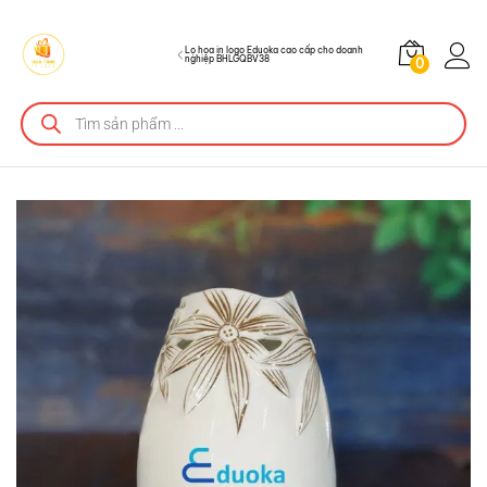
BHLGQBV38
Mô tả sản phẩm
Lọ hoa in logo Eduoka cao cấp cho doanh
nghiệp BHLGQBV38
0