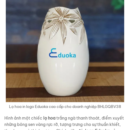
Lọ hoa in logo Eduoka cao cấp cho doanh nghiệp BHLGQBV38
Hình ảnh một chiếc
lọ hoa
trắng ngà thanh thoát, điểm xuyết
những bông sen vàng rực rỡ, tượng trưng cho sự thuần khiết,