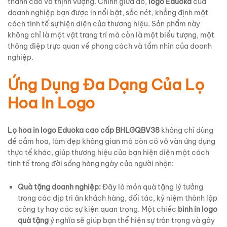
thanh cao và thịnh vượng. Chính giữa đó,
logo Eduoka
của
doanh nghiệp bạn được in nổi bật, sắc nét, khẳng định một
cách tinh tế sự hiện diện của thương hiệu. Sản phẩm này
không chỉ là một vật trang trí mà còn là một biểu tượng, một
thông điệp trực quan về phong cách và tầm nhìn của doanh
nghiệp.
Ứng Dụng Đa Dạng Của Lọ
Hoa In Logo
Lọ hoa in logo Eduoka cao cấp BHLGQBV38
không chỉ dùng
để cắm hoa, làm đẹp không gian mà còn có vô vàn ứng dụng
thực tế khác, giúp thương hiệu của bạn hiện diện một cách
tinh tế trong đời sống hàng ngày của người nhận:
Quà tặng doanh nghiệp:
Đây là món quà tặng lý tưởng
trong các dịp tri ân khách hàng, đối tác, kỷ niệm thành lập
công ty hay các sự kiện quan trọng. Một chiếc
bình in logo
quà tặng
ý nghĩa sẽ giúp bạn thể hiện sự trân trọng và gây