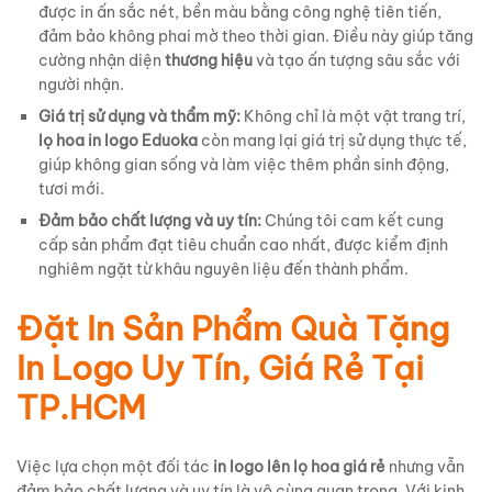
được in ấn sắc nét, bền màu bằng công nghệ tiên tiến,
đảm bảo không phai mờ theo thời gian. Điều này giúp tăng
cường nhận diện
thương hiệu
và tạo ấn tượng sâu sắc với
người nhận.
Giá trị sử dụng và thẩm mỹ:
Không chỉ là một vật trang trí,
lọ hoa in logo Eduoka
còn mang lại giá trị sử dụng thực tế,
giúp không gian sống và làm việc thêm phần sinh động,
tươi mới.
Đảm bảo chất lượng và uy tín:
Chúng tôi cam kết cung
cấp sản phẩm đạt tiêu chuẩn cao nhất, được kiểm định
nghiêm ngặt từ khâu nguyên liệu đến thành phẩm.
Đặt In Sản Phẩm Quà Tặng
In Logo Uy Tín, Giá Rẻ Tại
TP.HCM
Việc lựa chọn một đối tác
in logo lên lọ hoa giá rẻ
nhưng vẫn
đảm bảo chất lượng và uy tín là vô cùng quan trọng. Với kinh