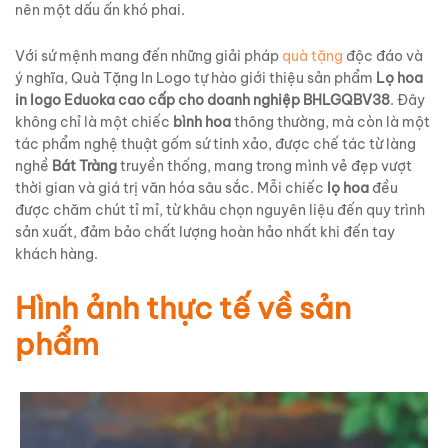
nên một dấu ấn khó phai.
Với sứ mệnh mang đến những giải pháp
quà tặng
độc đáo và
ý nghĩa, Quà Tặng In Logo tự hào giới thiệu sản phẩm
Lọ hoa
in logo Eduoka cao cấp cho doanh nghiệp BHLGQBV38
. Đây
không chỉ là một chiếc
bình hoa
thông thường, mà còn là một
tác phẩm nghệ thuật gốm sứ tinh xảo, được chế tác từ làng
nghề
Bát Tràng
truyền thống, mang trong mình vẻ đẹp vượt
thời gian và giá trị văn hóa sâu sắc. Mỗi chiếc
lọ hoa
đều
được chăm chút tỉ mỉ, từ khâu chọn nguyên liệu đến quy trình
sản xuất, đảm bảo chất lượng hoàn hảo nhất khi đến tay
khách hàng.
Hình ảnh thực tế về sản
phẩm