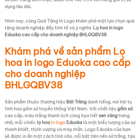
dụng lâu dài.
Hôm nay, cùng Quà Tặng In Logo khám phá một lựa chọn quà
tặng doanh nghiệp đầy tinh tế và ý nghĩa:
Lọ hoa in logo
Eduoka cao cấp cho doanh nghiệp BHLGQBV38
.
Khám phá về sản phẩm Lọ
hoa in logo Eduoka cao cấp
cho doanh nghiệp
BHLGQBV38
Sản phẩm thuộc thương hiệu
Bát Tràng
danh tiếng, nơi hội tụ
tinh hoa gốm sứ truyền thống Việt Nam. Với chất liệu
gốm sứ
cao cấp, màu trắng thanh lịch cùng họa tiết
sen vàng
trang
nhã, mỗi chiếc
lọ hoa
in logo
Eduoka
là một biểu tượng của sự
thanh khiết, thịnh vượng và may mắn. Logo Eduoka của bạn
sẽ được in ấn một cách tinh xảo, nổi bật trên nền sứ trắng, tạo