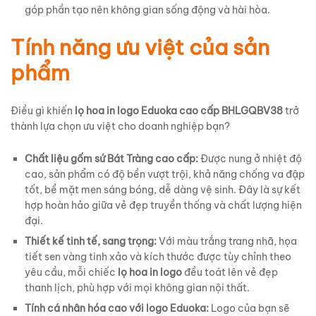
góp phần tạo nên không gian sống động và hài hòa.
Tính năng ưu việt của sản
phẩm
Điều gì khiến
lọ hoa in logo Eduoka cao cấp BHLGQBV38
trở
thành lựa chọn ưu việt cho doanh nghiệp bạn?
Chất liệu gốm sứ Bát Tràng cao cấp:
Được nung ở nhiệt độ
cao, sản phẩm có độ bền vượt trội, khả năng chống va đập
tốt, bề mặt men sáng bóng, dễ dàng vệ sinh. Đây là sự kết
hợp hoàn hảo giữa vẻ đẹp truyền thống và chất lượng hiện
đại.
Thiết kế tinh tế, sang trọng:
Với màu trắng trang nhã, họa
tiết sen vàng tinh xảo và kích thước được tùy chỉnh theo
yêu cầu, mỗi chiếc
lọ hoa in logo
đều toát lên vẻ đẹp
thanh lịch, phù hợp với mọi không gian nội thất.
Tính cá nhân hóa cao với logo Eduoka:
Logo của bạn sẽ