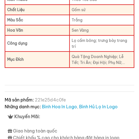
Chất Liệu
Gốm sứ
Màu Sắc
Trắng
Hoa Văn
Sen Vàng
Lọ cấm bông; trưng bày trang
Công dụng
trí
Quà Tặng Doanh Nghiệp; Lễ
Mục Đích
Tết; Tri Ân; Đại Hội; Phụ Nữ;…
Mã sản phẩm:
221e25d4c0fe
Những danh mục:
Bình Hoa In Logo
,
Bình Hủ Lọ In Logo
Khuyến Mãi:
Giao hàng toàn quốc
Chiết khấu % cao cho khách hàng đặt hàng in logo