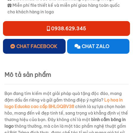
Miễn phí file thiết kế và miễn phí giao hàng toàn quốc
cho khách hàng in logo
0938.629.345
CHAT FACEBOOK
CHAT ZALO
Mô tả sản phẩm
Bạn đang tìm kiếm một giải pháp quà tặng độc đáo, mang
đậm dấu ấn riêng và gửi gắm thông điệp ý nghĩa?
Lọ hoa in
logo Eduoka cao cấp BHLGQBV38
chính là sự lựa chọn hoàn
hảo, mang đến vẻ đẹp tinh tế, sang trọng và khẳng định vị thế
thương hiệu của bạn. Đây không chỉ là một
bình cắm bông in
logo
thông thường, mà còn là một tác phẩm nghệ thuật gốm
sứ Bát Tràng đích thực, được chế tác tỉ mỉ và mang giá trị sử