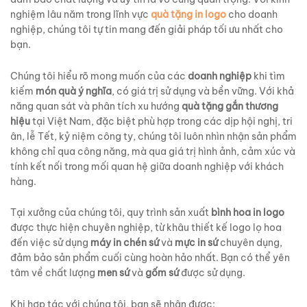
nghiệm lâu năm trong lĩnh vực
quà tặng in logo
cho doanh
nghiệp, chúng tôi tự tin mang đến giải pháp tối ưu nhất cho
bạn.
Chúng tôi hiểu rõ mong muốn của các
doanh nghiệp
khi tìm
kiếm
món quà ý nghĩa
, có giá trị sử dụng và bền vững. Với khả
năng quan sát và phân tích xu hướng
quà tặng gắn thương
hiệu
tại Việt Nam, đặc biệt phù hợp trong các dịp hội nghị, tri
ân, lễ Tết, kỷ niệm công ty, chúng tôi luôn nhìn nhận sản phẩm
không chỉ qua công năng, mà qua giá trị hình ảnh, cảm xúc và
tính kết nối trong mối quan hệ giữa doanh nghiệp với khách
hàng.
Tại xưởng của chúng tôi, quy trình sản xuất
bình hoa in logo
được thực hiện chuyên nghiệp, từ khâu thiết kế logo lọ hoa
đến việc sử dụng
máy in chén sứ
và
mực in sứ
chuyên dụng,
đảm bảo sản phẩm cuối cùng hoàn hảo nhất. Bạn có thể yên
tâm về chất lượng
men sứ
và
gốm sứ
được sử dụng.
Khi hợp tác với chúng tôi, bạn sẽ nhận được: