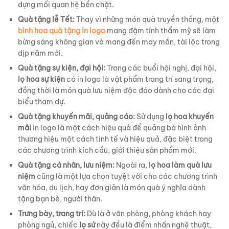
dựng mối quan hệ bền chặt.
Quà tặng lễ Tết:
Thay vì những món quà truyền thống, một
bình hoa quà tặng in logo
mang đậm tính thẩm mỹ sẽ làm
bừng sáng không gian và mang đến may mắn, tài lộc trong
dịp năm mới.
Quà tặng sự kiện, đại hội:
Trong các buổi hội nghị, đại hội,
lọ hoa sự kiện
có in logo là vật phẩm trang trí sang trọng,
đồng thời là món quà lưu niệm độc đáo dành cho các đại
biểu tham dự.
Quà tặng khuyến mãi, quảng cáo:
Sử dụng
lọ hoa khuyến
mãi
in logo là một cách hiệu quả để quảng bá hình ảnh
thương hiệu một cách tinh tế và hiệu quả, đặc biệt trong
các chương trình kích cầu, giới thiệu sản phẩm mới.
Quà tặng cá nhân, lưu niệm:
Ngoài ra,
lọ hoa làm quà lưu
niệm
cũng là một lựa chọn tuyệt vời cho các chương trình
văn hóa, du lịch, hay đơn giản là món quà ý nghĩa dành
tặng bạn bè, người thân.
Trưng bày, trang trí:
Dù là ở văn phòng, phòng khách hay
phòng ngủ, chiếc
lọ sứ
này đều là điểm nhấn nghệ thuật,