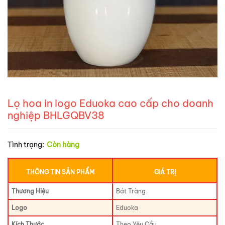
Lọ hoa in logo Eduoka cao cấp cho doanh
nghiệp BHLGQBV38
Tình trạng:
Còn hàng
THÔNG TIN SẢN PHẨM
GIÁ TRỊ
Thương Hiệu
Bát Tràng
Logo
Eduoka
Kích Thước
Theo Yêu Cầu