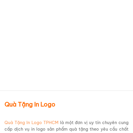
Ca sứ Minh Long trắng trơn
quai tròn in logo Stada –
Caring Day – Pymepharco
LSMLILG50
Chi tiết sản phẩm
Quà Tặng In Logo
Quà Tặng In Logo TPHCM
là một đơn vị uy tín chuyên cung
cấp dịch vụ in logo sản phẩm quà tặng theo yêu cầu chất