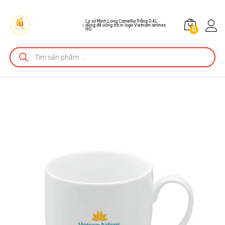
Vietnam airlines HG
Ly sứ Minh Long Camellia Trắng 0.4L
dùng để uống trà in logo Vietnam airlines
0
HG