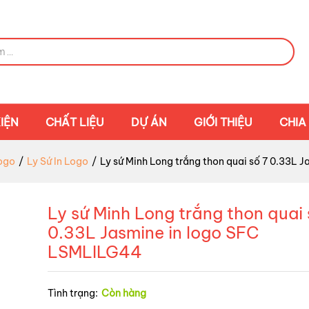
IỆN
CHẤT LIỆU
DỰ ÁN
GIỚI THIỆU
CHIA
ogo
/
Ly Sứ In Logo
/
Ly sứ Minh Long trắng thon quai số 7 0.33L
Ly sứ Minh Long trắng thon quai 
0.33L Jasmine in logo SFC
LSMLILG44
Tình trạng:
Còn hàng