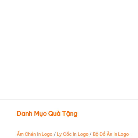
Ca sứ Minh Long trắng trơn
Ly sứ Minh Long trắng trơn
quai tròn in logo Stada –
quai tròn cao cấp, sang
Caring Day – Pymepharco
trọng LSMLILG59
LSMLILG50
Danh Mục Quà Tặng
Ấm Chén In Logo
/
Ly Cốc In Logo
/
Bộ Đồ Ăn In Logo