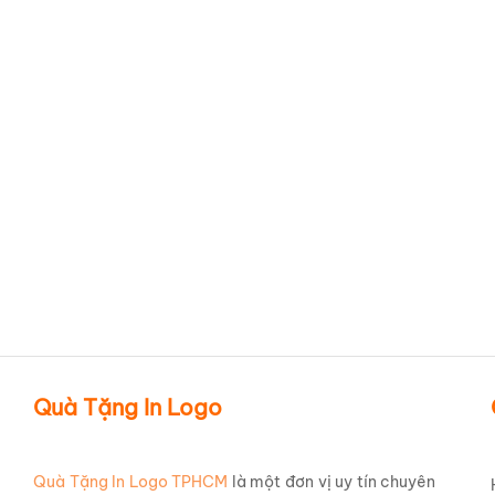
Ly sứ Minh Long trắng tinh
Ca sứ Bát Tràng men trắng
tế thon quai số 7 0.33L
chỉ vàng cao cấp In logo
Jasmine in logo CTY môi
Hội Ngộ 40 Năm
trường bách khoa
LSBTILG47
LSMLILG46
Quà Tặng In Logo
Quà Tặng In Logo TPHCM
là một đơn vị uy tín chuyên