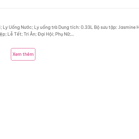
; Ly Uống Nước; Ly uống trà Dung tích: 0.33L Bộ sưu tập: Jasmine 
; Lễ Tết; Tri Ân; Đại Hội; Phụ Nữ;…
Xem thêm