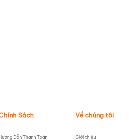
Ca bia Minh Long trắng
Ly sứ Minh Long trắng quai
quai tròn 0.52L Jasmine in
tròn in logo Rijk Zwaan 100
logo Kajima Vietnam
Years LSMLILG49
LSMLILG48
Chính Sách
Về chúng tôi
Hướng Dẫn Thanh Toán
Giới thiệu