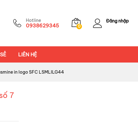
Hotline
Đăng nhập
0938629345
0
 SẺ
LIÊN HỆ
 Jasmine in logo SFC LSMLILG44
số 7