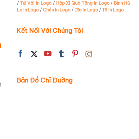
/
Túi Vải In Logo
/
Hộp Xi Quà Tặng In Logo
/
Bình Hủ
Lọ In Logo
/
Chén In Logo
/
Dĩa In Logo
/
Tô In Logo
Kết Nối Với Chúng Tôi
g
Bản Đồ Chỉ Đường
g