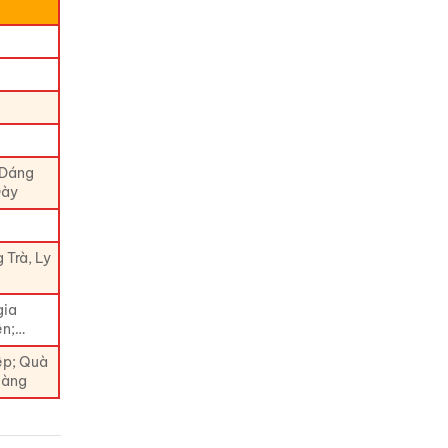
 Dáng
Dày
 Trà, Ly
gia
ện;…
ệp; Quà
Hàng