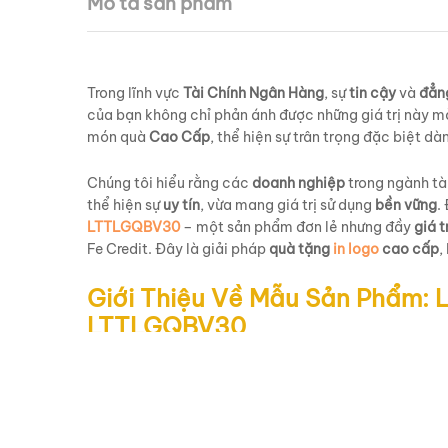
Mô tả sản phẩm
Trong lĩnh vực
Tài Chính Ngân Hàng
, sự
tin cậy
và
đẳn
của bạn không chỉ phản ánh được những giá trị này 
món quà
Cao Cấp
, thể hiện sự trân trọng đặc biệt d
Chúng tôi hiểu rằng các
doanh nghiệp
trong ngành tài
thể hiện sự
uy tín
, vừa mang giá trị sử dụng
bền vững
.
LTTLGQBV30
– một sản phẩm đơn lẻ nhưng đầy
giá t
Fe Credit. Đây là giải pháp
quà tặng
in logo
cao cấp
,
Giới Thiệu Về Mẫu Sản Phẩm: Ly
LTTLGQBV30