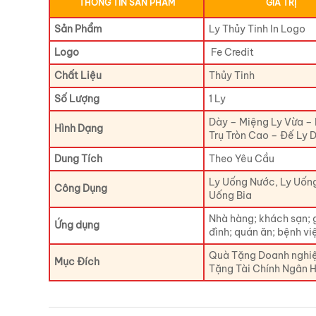
THÔNG TIN SẢN PHẨM
GIÁ TRỊ
Sản Phẩm
Ly Thủy Tinh In Logo
Logo
Fe Credit
Chất Liệu
Thủy Tinh
Số Lượng
1 Ly
Dày – Miệng Ly Vừa –
Hình Dạng
Trụ Tròn Cao – Đế Ly 
Dung Tích
Theo Yêu Cầu
Ly Uống Nước, Ly Uống
Công Dụng
Uống Bia
Nhà hàng; khách sạn; 
Ứng dụng
đình; quán ăn; bệnh vi
Quà Tặng Doanh nghi
Mục Đích
Tặng Tài Chính Ngân 