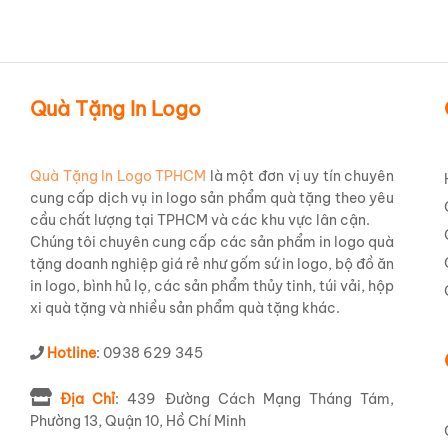
Hãy cảm nhận trọng lượng và độ
trong suốt
của chiếc
cầm nắm
vững chắc
, thể hiện sự
bền bỉ
và chất lượn
hiện đại
, toát lên sự
thanh lịch
. Miệng ly có kích thướ
thức đồ uống. Phần đế ly
vừa vặn
và
dày
, tạo sự cân
Quà Tặng In Logo
lượng vật liệu và sự
hoàn thiện
trong từng đường nét, 
Ứng Dụng Đa Năng Của Chiếc
Quà Tặng In Logo TPHCM
là một đơn vị uy tín chuyên
cung cấp dịch vụ in logo sản phẩm quà tặng theo yêu
Chiếc
Ly thủy tinh in logo Fe Credit Cao Cấp LTTLG
cầu chất lượng tại TPHCM và các khu vực lân cận.
sống hàng ngày. Với dung tích tùy chỉnh theo yêu cầu
Chúng tôi chuyên cung cấp các sản phẩm in logo quà
tế
:
tặng doanh nghiệp giá rẻ như gốm sứ in logo, bộ đồ ăn
in logo, bình hủ lọ, các sản phẩm thủy tinh, túi vải, hộp
Thưởng thức những ly nước lọc, nước giải khát, giữ
xi quà tặng và nhiều sản phẩm quà tặng khác.
Nhâm nhi những ly
Ly Uống Trà
thơm lừng, tận hưở
Tận hưởng hương vị của những dòng
Ly Uống Bia
yê
Hotline
: 0938 629 345
Với vẻ ngoài
Cao Cấp
và tính ứng dụng rộng rãi, chiế
Địa Chỉ
: 439 Đường Cách Mạng Tháng Tám,
trải nghiệm:
Phường 13, Quận 10, Hồ Chí Minh