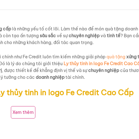
g cấp
là những yếu tố cốt lõi. Làm thế nào để món quà tặng doanh
mà còn tạo ấn tượng
sâu sắc
về sự
chuyên nghiệp
và
tinh tế
? Bạn cầ
ành cho những khách hàng, đối tác quan trọng.
 chính như Fe Credit luôn tìm kiếm những giải pháp
quà tặng
xứng 
 Đó là lý do chúng tôi giới thiệu
Ly thủy tinh in logo Fe Credit Cao C
rị
, được thiết kế để khẳng định vị thế và sự
chuyên nghiệp
của thươ
 lý tưởng cho các
doanh nghiệp
tài chính.
 thủy tinh in logo Fe Credit Cao Cấp
Xem thêm