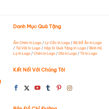
ảm giác
ha lẫn
hi thưởng
chất
Danh Mục Quà Tặng
Ấm Chén In Logo
/
Ly Cốc In Logo
/
Bộ Đồ Ăn In Logo
/
Túi Vải In Logo
/
Hộp Xi Quà Tặng In Logo
/
Bình Hủ
rong đời
Lọ In Logo
/
Chén In Logo
/
Dĩa In Logo
/
Tô In Logo
ống
tinh
Kết Nối Với Chúng Tôi
g
âng tầm
Bản Đồ Chỉ Đường