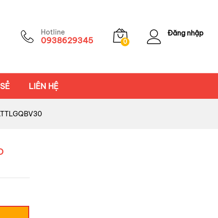
Hotline
Đăng nhập
0938629345
0
 SẺ
LIÊN HỆ
ấp LTTLGQBV30
o