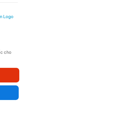
In Logo
ốc cho