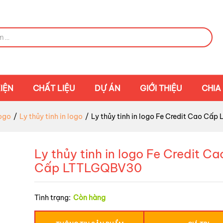
IỆN
CHẤT LIỆU
DỰ ÁN
GIỚI THIỆU
CHIA
ogo
/
Ly thủy tinh in logo
/
Ly thủy tinh in logo Fe Credit Cao C
Ly thủy tinh in logo Fe Credit Ca
Cấp LTTLGQBV30
Tình trạng:
Còn hàng