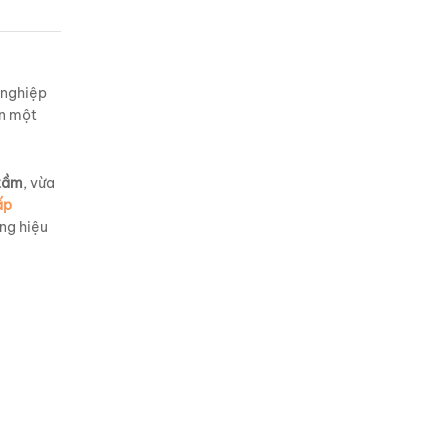
 nghiệp
n một
tầm
, vừa
ấp
ng hiệu