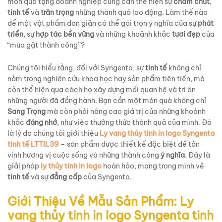
món quà tặng doanh nghiệp cũng cần thể hiện sự
chăm chút
,
tinh tế
và
trân trọng
những thành quả lao động. Làm thế nào
để một vật phẩm đơn giản có thể gói trọn ý nghĩa của sự
phát
triển
, sự
hợp tác bền vững
và những khoảnh khắc
tươi đẹp
của
“mùa gặt thành công”?
Chúng tôi hiểu rằng, đối với Syngenta, sự
tinh tế
không chỉ
nằm trong nghiên cứu khoa học hay sản phẩm tiên tiến, mà
còn thể hiện qua cách họ xây dựng mối quan hệ và tri ân
những người đã đồng hành. Bạn cần một món quà không chỉ
Sang Trọng
mà còn phải nâng cao giá trị của những khoảnh
khắc
đáng nhớ
, như việc thưởng thức thành quả của mình. Đó
là lý do chúng tôi giới thiệu
Ly vang thủy tinh in logo Syngenta
tinh tế LTTIL39
– sản phẩm được thiết kế đặc biệt để tôn
vinh hương vị cuộc sống và những thành công
ý nghĩa
. Đây là
giải pháp
ly thủy tinh in logo
hoàn hảo, mang trong mình vẻ
tinh tế
và sự
đẳng cấp
của Syngenta.
Giới Thiệu Về Mẫu Sản Phẩm: Ly
vang thủy tinh in logo Syngenta tinh