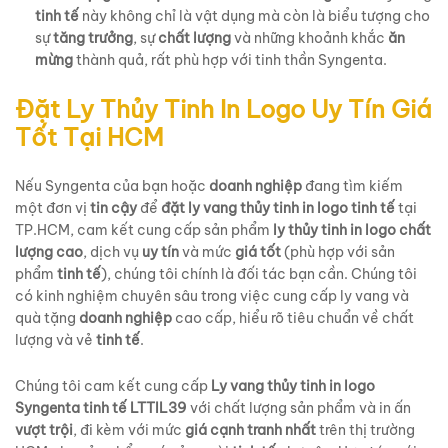
tinh tế
này không chỉ là vật dụng mà còn là biểu tượng cho
sự
tăng trưởng
, sự
chất lượng
và những khoảnh khắc
ăn
mừng
thành quả, rất phù hợp với tinh thần Syngenta.
Đặt Ly Thủy Tinh In Logo Uy Tín Giá
Tốt Tại HCM
Nếu Syngenta của bạn hoặc
doanh nghiệp
đang tìm kiếm
một đơn vị
tin cậy
để
đặt ly vang thủy tinh in logo tinh tế
tại
TP.HCM, cam kết cung cấp sản phẩm
ly thủy tinh in logo chất
lượng
cao
, dịch vụ
uy tín
và mức
giá tốt
(phù hợp với sản
phẩm
tinh tế
), chúng tôi chính là đối tác bạn cần. Chúng tôi
có kinh nghiệm chuyên sâu trong việc cung cấp ly vang và
quà tặng
doanh nghiệp
cao cấp, hiểu rõ tiêu chuẩn về chất
lượng và vẻ
tinh tế
.
Chúng tôi cam kết cung cấp
Ly vang thủy tinh in logo
Syngenta tinh tế LTTIL39
với chất lượng sản phẩm và in ấn
vượt trội
, đi kèm với mức
giá cạnh tranh nhất
trên thị trường