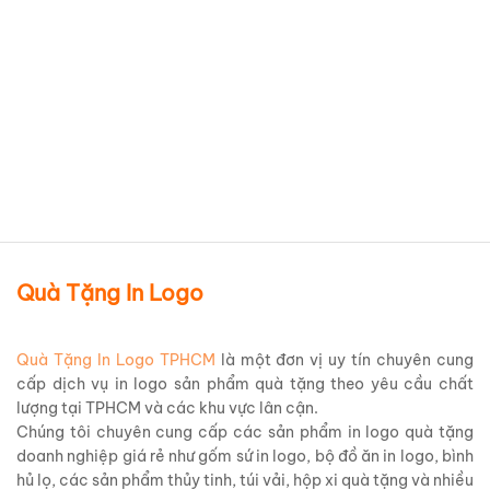
Bộ 6 ly thủy tinh in logo Công
Đoàn Các Khu Chế Xuất Và
Công Nghiệp tpHCM LTTIL54
Chi tiết sản phẩm
Quà Tặng In Logo
Quà Tặng In Logo TPHCM
là một đơn vị uy tín chuyên cung
cấp dịch vụ in logo sản phẩm quà tặng theo yêu cầu chất
lượng tại TPHCM và các khu vực lân cận.
Chúng tôi chuyên cung cấp các sản phẩm in logo quà tặng
doanh nghiệp giá rẻ như gốm sứ in logo, bộ đồ ăn in logo, bình
hủ lọ, các sản phẩm thủy tinh, túi vải, hộp xi quà tặng và nhiều