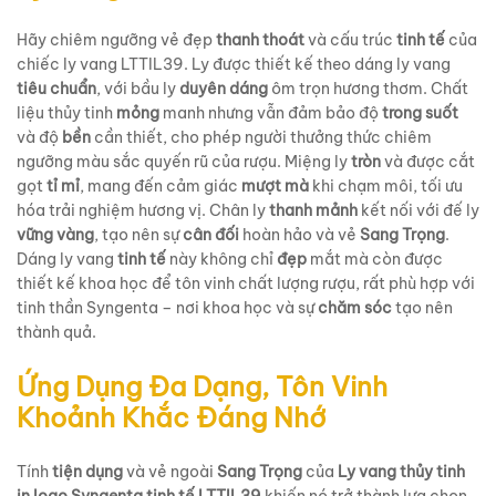
Hãy chiêm ngưỡng vẻ đẹp
thanh thoát
và cấu trúc
tinh tế
của
chiếc ly vang LTTIL39. Ly được thiết kế theo dáng ly vang
tiêu chuẩn
, với bầu ly
duyên dáng
ôm trọn hương thơm. Chất
liệu thủy tinh
mỏng
manh nhưng vẫn đảm bảo độ
trong suốt
và độ
bền
cần thiết, cho phép người thưởng thức chiêm
ngưỡng màu sắc quyến rũ của rượu. Miệng ly
tròn
và được cắt
gọt
tỉ mỉ
, mang đến cảm giác
mượt mà
khi chạm môi, tối ưu
hóa trải nghiệm hương vị. Chân ly
thanh mảnh
kết nối với đế ly
vững vàng
, tạo nên sự
cân đối
hoàn hảo và vẻ
Sang Trọng
.
Dáng ly vang
tinh tế
này không chỉ
đẹp
mắt mà còn được
thiết kế khoa học để tôn vinh chất lượng rượu, rất phù hợp với
tinh thần Syngenta – nơi khoa học và sự
chăm sóc
tạo nên
thành quả.
Ứng Dụng Đa Dạng, Tôn Vinh
Khoảnh Khắc Đáng Nhớ
Tính
tiện dụng
và vẻ ngoài
Sang Trọng
của
Ly vang thủy tinh
in logo Syngenta tinh tế LTTIL39
khiến nó trở thành lựa chọn