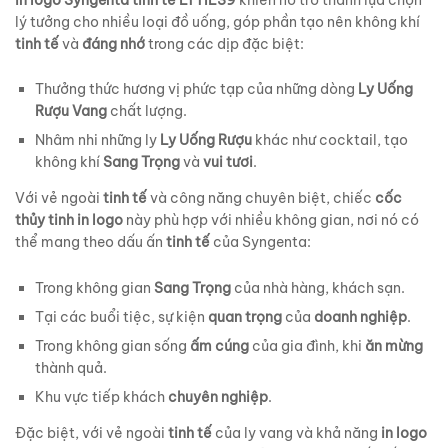
lý tưởng cho nhiều loại đồ uống, góp phần tạo nên không khí
tinh tế
và
đáng nhớ
trong các dịp đặc biệt:
Thưởng thức hương vị phức tạp của những dòng
Ly Uống
Rượu Vang
chất lượng.
Nhâm nhi những ly
Ly Uống Rượu
khác như cocktail, tạo
không khí
Sang Trọng
và
vui tươi
.
Với vẻ ngoài
tinh tế
và công năng chuyên biệt, chiếc
cốc
thủy tinh in logo
này phù hợp với nhiều không gian, nơi nó có
thể mang theo dấu ấn
tinh tế
của Syngenta:
Trong không gian
Sang Trọng
của nhà hàng, khách sạn.
Tại các buổi tiệc, sự kiện
quan trọng
của
doanh nghiệp
.
Trong không gian sống
ấm cúng
của gia đình, khi
ăn mừng
thành quả.
Khu vực tiếp khách
chuyên nghiệp
.
Đặc biệt, với vẻ ngoài
tinh tế
của ly vang và khả năng
in logo