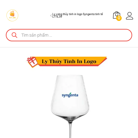
Mô tả sản phẩm
Ly vang thủy tinh in logo Syngenta tinh tế
LTTIL39
0