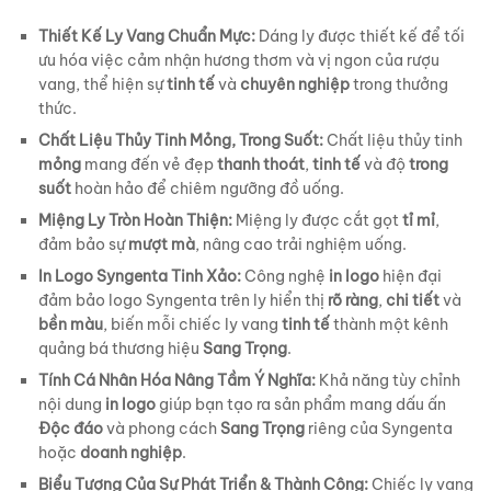
Thiết Kế Ly Vang Chuẩn Mực:
Dáng ly được thiết kế để tối
ưu hóa việc cảm nhận hương thơm và vị ngon của rượu
vang, thể hiện sự
tinh tế
và
chuyên nghiệp
trong thưởng
thức.
Chất Liệu Thủy Tinh Mỏng, Trong Suốt:
Chất liệu thủy tinh
mỏng
mang đến vẻ đẹp
thanh thoát
,
tinh tế
và độ
trong
suốt
hoàn hảo để chiêm ngưỡng đồ uống.
Miệng Ly Tròn Hoàn Thiện:
Miệng ly được cắt gọt
tỉ mỉ
,
đảm bảo sự
mượt mà
, nâng cao trải nghiệm uống.
In Logo Syngenta Tinh Xảo:
Công nghệ
in logo
hiện đại
đảm bảo logo Syngenta trên ly hiển thị
rõ ràng
,
chi tiết
và
bền màu
, biến mỗi chiếc ly vang
tinh tế
thành một kênh
quảng bá thương hiệu
Sang Trọng
.
Tính Cá Nhân Hóa Nâng Tầm Ý Nghĩa:
Khả năng tùy chỉnh
nội dung
in logo
giúp bạn tạo ra sản phẩm mang dấu ấn
Độc đáo
và phong cách
Sang Trọng
riêng của Syngenta
hoặc
doanh nghiệp
.
Biểu Tượng Của Sự Phát Triển & Thành Công:
Chiếc ly vang