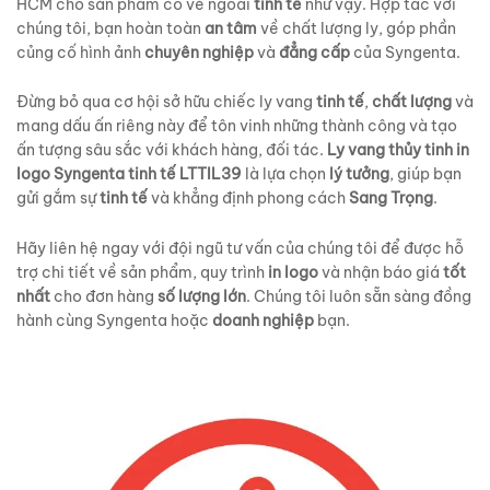
HCM cho sản phẩm có vẻ ngoài
tinh tế
như vậy. Hợp tác với
chúng tôi, bạn hoàn toàn
an tâm
về chất lượng ly, góp phần
củng cố hình ảnh
chuyên nghiệp
và
đẳng cấp
của Syngenta.
Đừng bỏ qua cơ hội sở hữu chiếc ly vang
tinh tế
,
chất lượng
và
mang dấu ấn riêng này để tôn vinh những thành công và tạo
ấn tượng sâu sắc với khách hàng, đối tác.
Ly vang thủy tinh in
logo Syngenta tinh tế LTTIL39
là lựa chọn
lý tưởng
, giúp bạn
gửi gắm sự
tinh tế
và khẳng định phong cách
Sang Trọng
.
Hãy liên hệ ngay với đội ngũ tư vấn của chúng tôi để được hỗ
trợ chi tiết về sản phẩm, quy trình
in logo
và nhận báo giá
tốt
nhất
cho đơn hàng
số lượng lớn
. Chúng tôi luôn sẵn sàng đồng
hành cùng Syngenta hoặc
doanh nghiệp
bạn.