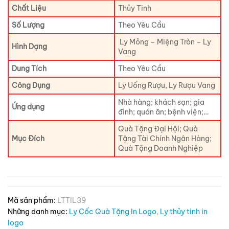
Chất Liệu
Thủy Tinh
Số Lượng
Theo Yêu Cầu
Ly Mỏng – Miệng Tròn – Ly
Hình Dạng
Vang
Dung Tích
Theo Yêu Cầu
Công Dụng
Ly Uống Rượu, Ly Rượu Vang
Nhà hàng; khách sạn; gia
Ứng dụng
đình; quán ăn; bệnh viện;…
Quà Tặng Đại Hội; Quà
Mục Đích
Tặng Tài Chính Ngân Hàng;
Quà Tặng Doanh Nghiệp
Mã sản phẩm:
LTTIL39
Những danh mục:
Ly Cốc Quà Tặng In Logo
,
Ly thủy tinh in
logo