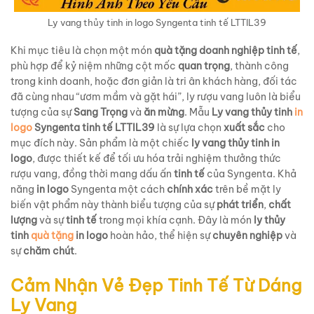
Ly vang thủy tinh in logo Syngenta tinh tế LTTIL39
Khi mục tiêu là chọn một món
quà tặng doanh nghiệp tinh tế
,
phù hợp để kỷ niệm những cột mốc
quan trọng
, thành công
trong kinh doanh, hoặc đơn giản là tri ân khách hàng, đối tác
đã cùng nhau “ươm mầm và gặt hái”, ly rượu vang luôn là biểu
tượng của sự
Sang Trọng
và
ăn mừng
. Mẫu
Ly vang thủy tinh
in
logo
Syngenta tinh tế LTTIL39
là sự lựa chọn
xuất sắc
cho
mục đích này. Sản phẩm là một chiếc
ly vang thủy tinh in
logo
, được thiết kế để tối ưu hóa trải nghiệm thưởng thức
rượu vang, đồng thời mang dấu ấn
tinh tế
của Syngenta. Khả
năng
in logo
Syngenta một cách
chính xác
trên bề mặt ly
biến vật phẩm này thành biểu tượng của sự
phát triển
,
chất
lượng
và sự
tinh tế
trong mọi khía cạnh. Đây là món
ly thủy
tinh
quà tặng
in logo
hoàn hảo, thể hiện sự
chuyên nghiệp
và
sự
chăm chút
.
Cảm Nhận Vẻ Đẹp Tinh Tế Từ Dáng
Ly Vang