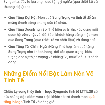
Syngenta, đây là lựa chọn quà tặng
ý nghĩa
(qua thiết kế và
thương hiệu) cho:
Quà Tặng Đại Hội
: Món quà
Sang Trọng
và
tinh tế
để
ăn
mừng
thành công chung của tổ chức.
Quà Tặng Doanh nghiệp
: Thể hiện sự tri ân, xây dựng mối
quan hệ
bền chặt
với đối tác, khách hàng bằng một món
quà
Sang Trọng
(qua thiết kế và chất liệu) và
đáng nhớ
.
Quà Tặng Tài Chính Ngân Hàng
: Phù hợp làm quà tặng
Sang Trọng
cho khách hàng, đối tác quan trọng, biểu
tượng cho sự
thịnh vượng
và những “vụ mùa” đầu tư thành
công.
Những Điểm Nổi Bật Làm Nên Vẻ
Tinh Tế
Chiếc
Ly vang thủy tinh in logo Syngenta tinh tế LTTIL39
sở
hữu những đặc điểm vượt trội, khiến nó trở thành món
quà
tặng in logo
Tinh Tế
và đáng giá: