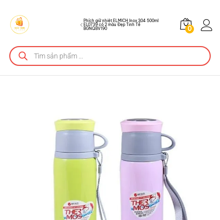
Đẹp Tinh Tế BGNQBV190
Phích giữ nhiệt ELMICH Inox 304 500ml
EL0739 có 2 màu Đẹp Tinh Tế
0
BGNQBV190