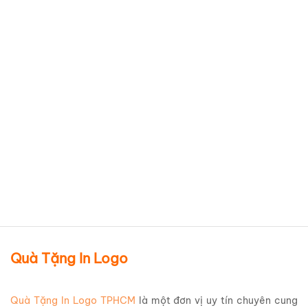
Bình giữ nhiệt Inox 304 Elmich
EL8296B dung tích 480ml
Giá Rẻ BGNQBV198
Chi tiết sản phẩm
Quà Tặng In Logo
Quà Tặng In Logo TPHCM
là một đơn vị uy tín chuyên cung