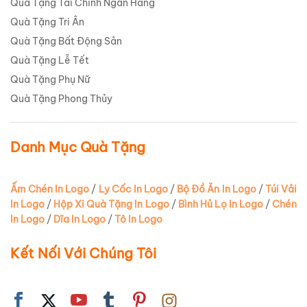
Quà Tặng Tài Chính Ngân Hàng
Quà Tặng Tri Ân
Quà Tặng Bất Động Sản
Quà Tặng Lễ Tết
Quà Tặng Phụ Nữ
Quà Tặng Phong Thủy
Danh Mục Quà Tặng
Ấm Chén In Logo
/
Ly Cốc In Logo
/
Bộ Đồ Ăn In Logo
/
Túi Vải
In Logo
/
Hộp Xi Quà Tặng In Logo
/
Bình Hủ Lọ In Logo
/
Chén
In Logo
/
Dĩa In Logo
/
Tô In Logo
Kết Nối Với Chúng Tôi