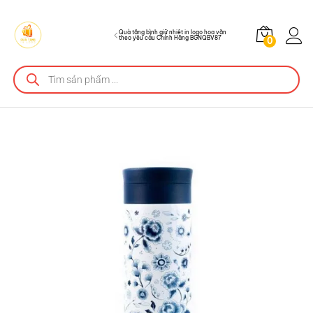
Hãng BGNQBV87
Quà tặng bình giữ nhiệt in logo họa văn
theo yêu cầu Chính Hãng BGNQBV87
0