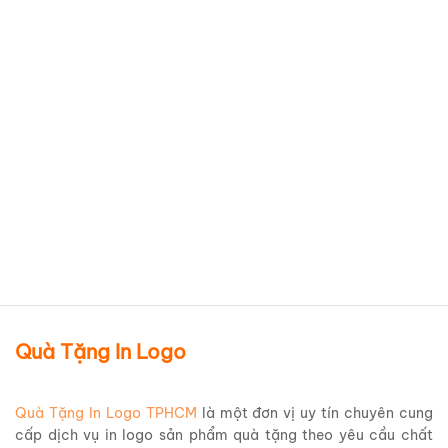
Bình giữ nhiệt Inox 304 Elmich
EL8296B dung tích 480ml
Giá Rẻ BGNQBV198
Chi tiết sản phẩm
Quà Tặng In Logo
Quà Tặng In Logo TPHCM
là một đơn vị uy tín chuyên cung
cấp dịch vụ in logo sản phẩm quà tặng theo yêu cầu chất