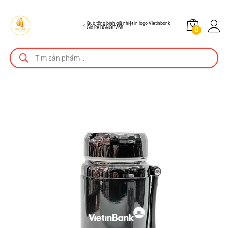
Quà tặng bình giữ nhiệt in logo Vietinbank
Giá Rẻ BGNQBV68
0