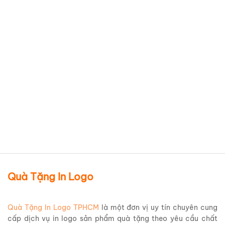
Bình giữ nhiệt Inox 304 Elmich
EL8296B dung tích 480ml
Giá Rẻ BGNQBV198
Chi tiết sản phẩm
Quà Tặng In Logo
Quà Tặng In Logo TPHCM
là một đơn vị uy tín chuyên cung
cấp dịch vụ in logo sản phẩm quà tặng theo yêu cầu chất