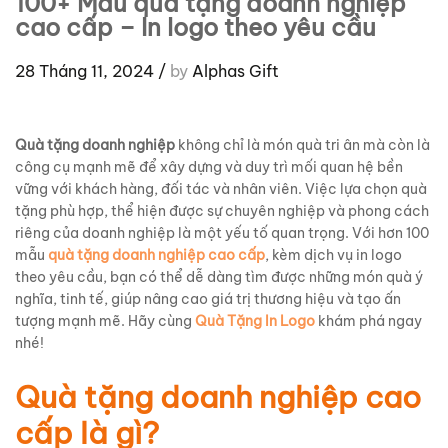
100+ Mẫu quà tặng doanh nghiệp
cao cấp – In logo theo yêu cầu
28 Tháng 11, 2024
/
by
Alphas Gift
Quà tặng doanh nghiệp
không chỉ là món quà tri ân mà còn là
công cụ mạnh mẽ để xây dựng và duy trì mối quan hệ bền
vững với khách hàng, đối tác và nhân viên. Việc lựa chọn quà
tặng phù hợp, thể hiện được sự chuyên nghiệp và phong cách
riêng của doanh nghiệp là một yếu tố quan trọng. Với hơn 100
mẫu
quà tặng doanh nghiệp cao cấp
, kèm dịch vụ in logo
theo yêu cầu, bạn có thể dễ dàng tìm được những món quà ý
nghĩa, tinh tế, giúp nâng cao giá trị thương hiệu và tạo ấn
tượng mạnh mẽ. Hãy cùng
Quà Tặng In Logo
khám phá ngay
nhé!
Quà tặng doanh nghiệp cao
cấp là gì?