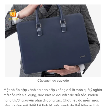
Cặp xách da cao cấp
Một chiếc cặp xách da cao cấp không chỉ là món quà ý nghĩa
mà còn rất hữu dụng, đặc biệt là đối với các đối tác, khách
hàng thường xuyên phải đi công tác. Chất liệu da mềm mại,
bền bỉ cùng với thiết kế tinh tế, cặp xách da thể hiện sự lịch