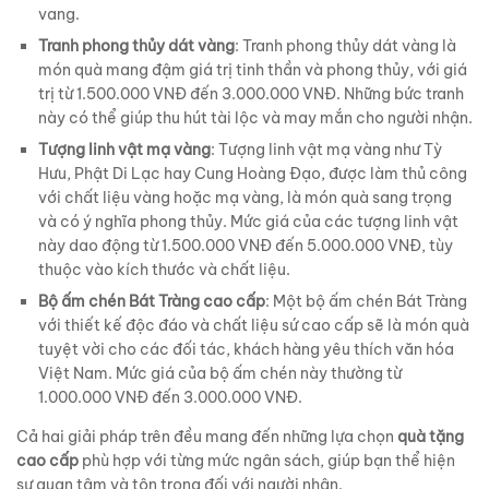
vang.
Tranh phong thủy dát vàng
: Tranh phong thủy dát vàng là
món quà mang đậm giá trị tinh thần và phong thủy, với giá
trị từ 1.500.000 VNĐ đến 3.000.000 VNĐ. Những bức tranh
này có thể giúp thu hút tài lộc và may mắn cho người nhận.
Tượng linh vật mạ vàng
: Tượng linh vật mạ vàng như Tỳ
Hưu, Phật Di Lạc hay Cung Hoàng Đạo, được làm thủ công
với chất liệu vàng hoặc mạ vàng, là món quà sang trọng
và có ý nghĩa phong thủy. Mức giá của các tượng linh vật
này dao động từ 1.500.000 VNĐ đến 5.000.000 VNĐ, tùy
thuộc vào kích thước và chất liệu.
Bộ ấm chén Bát Tràng cao cấp
: Một bộ ấm chén Bát Tràng
với thiết kế độc đáo và chất liệu sứ cao cấp sẽ là món quà
tuyệt vời cho các đối tác, khách hàng yêu thích văn hóa
Việt Nam. Mức giá của bộ ấm chén này thường từ
1.000.000 VNĐ đến 3.000.000 VNĐ.
Cả hai giải pháp trên đều mang đến những lựa chọn
quà tặng
cao cấp
phù hợp với từng mức ngân sách, giúp bạn thể hiện
sự quan tâm và tôn trọng đối với người nhận.