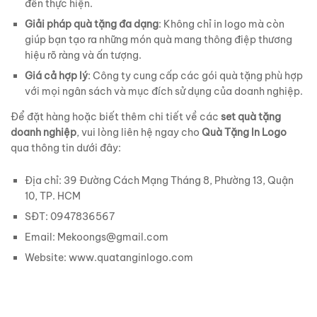
đến thực hiện.
Giải pháp quà tặng đa dạng
: Không chỉ in logo mà còn
giúp bạn tạo ra những món quà mang thông điệp thương
hiệu rõ ràng và ấn tượng.
Giá cả hợp lý
: Công ty cung cấp các gói quà tặng phù hợp
với mọi ngân sách và mục đích sử dụng của doanh nghiệp.
Để đặt hàng hoặc biết thêm chi tiết về các
set quà tặng
doanh nghiệp
, vui lòng liên hệ ngay cho
Quà Tặng In Logo
qua thông tin dưới đây:
Địa chỉ: 39 Đường Cách Mạng Tháng 8, Phường 13, Quận
10, TP. HCM
SĐT: 0947836567
Email: Mekoongs@gmail.com
Website: www.quatanginlogo.com