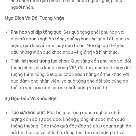
như chọn món quà theo sở thích hoặc nghề nghiệp của
người nhận.
Mục Đích Và Đối Tượng Nhận
Phù hợp với dịp tặng quà
: Set quà tặng phải phù hợp với
dịp mà doanh nghiệp tặng, chẳng hạn như quà Tết, quà kỷ
niệm, quà khuyến mãi hay quà tri ân. Mỗi dịp có thể yêu
cầu những món quà khác nhau về giá trị và hình thức.
Tính linh hoạt trong lựa chọn
: Quà tặng cần phù hợp với đối
tượng nhận, như khách hàng VIP, đối tác, nhân viên hay đối
tượng tiềm năng. Set quà cho khách hàng có thể khác với
quà dành cho nhân viên, và quà tặng cho đối tác cũng có
thể có yêu cầu cao hơn về chất lượng và giá trị.
Sự Độc Đáo Và Khác Biệt
Tạo sự khác biệt
: Một bộ quà tặng doanh nghiệp chất
lượng cần có sự độc đáo, không giống như các món quà
thông thường. Các món quà độc đáo sẽ giúp doanh nghiệp
nổi bật hơn so với đối thủ, đồng thời tạo ấn tượng tốt với