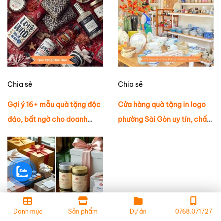
Chia sẻ
Chia sẻ
Gợi ý 16+ mẫu quà tặng độc
Cửa hàng quà tặng in logo
đáo, bất ngờ cho doanh
phường Sài Gòn uy tín, chất
nghiệp
lượng!
Danh mục
Sản phẩm
Dự án
0768.071727