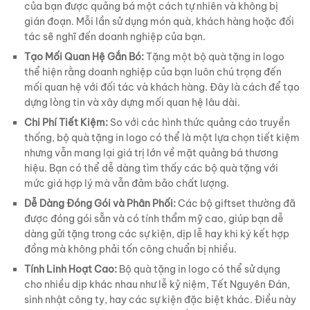
của bạn được quảng bá một cách tự nhiên và không bị
gián đoạn. Mỗi lần sử dụng món quà, khách hàng hoặc đối
tác sẽ nghĩ đến doanh nghiệp của bạn.
Tạo Mối Quan Hệ Gắn Bó:
Tặng một bộ quà tặng in logo
thể hiện rằng doanh nghiệp của bạn luôn chú trọng đến
mối quan hệ với đối tác và khách hàng. Đây là cách để tạo
dựng lòng tin và xây dựng mối quan hệ lâu dài.
Chi Phí Tiết Kiệm:
So với các hình thức quảng cáo truyền
thống, bộ quà tặng in logo có thể là một lựa chọn tiết kiệm
nhưng vẫn mang lại giá trị lớn về mặt quảng bá thương
hiệu. Bạn có thể dễ dàng tìm thấy các bộ quà tặng với
mức giá hợp lý mà vẫn đảm bảo chất lượng.
Dễ Dàng Đóng Gói và Phân Phối:
Các bộ giftset thường đã
được đóng gói sẵn và có tính thẩm mỹ cao, giúp bạn dễ
dàng gửi tặng trong các sự kiện, dịp lễ hay khi ký kết hợp
đồng mà không phải tốn công chuẩn bị nhiều.
Tính Linh Hoạt Cao:
Bộ quà tặng in logo có thể sử dụng
cho nhiều dịp khác nhau như lễ kỷ niệm, Tết Nguyên Đán,
sinh nhật công ty, hay các sự kiện đặc biệt khác. Điều này