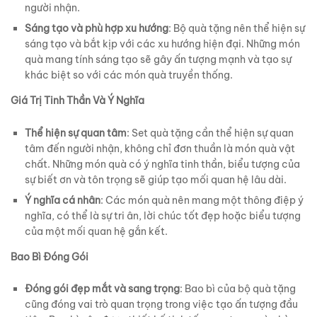
người nhận.
Sáng tạo và phù hợp xu hướng
: Bộ quà tặng nên thể hiện sự
sáng tạo và bắt kịp với các xu hướng hiện đại. Những món
quà mang tính sáng tạo sẽ gây ấn tượng mạnh và tạo sự
khác biệt so với các món quà truyền thống.
Giá Trị Tinh Thần Và Ý Nghĩa
Thể hiện sự quan tâm
: Set quà tặng cần thể hiện sự quan
tâm đến người nhận, không chỉ đơn thuần là món quà vật
chất. Những món quà có ý nghĩa tinh thần, biểu tượng của
sự biết ơn và tôn trọng sẽ giúp tạo mối quan hệ lâu dài.
Ý nghĩa cá nhân
: Các món quà nên mang một thông điệp ý
nghĩa, có thể là sự tri ân, lời chúc tốt đẹp hoặc biểu tượng
của một mối quan hệ gắn kết.
Bao Bì Đóng Gói
Đóng gói đẹp mắt và sang trọng
: Bao bì của bộ quà tặng
cũng đóng vai trò quan trọng trong việc tạo ấn tượng đầu