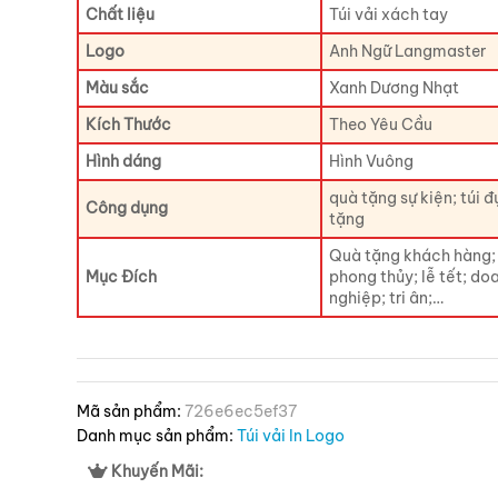
Chất liệu
Túi vải xách tay
Logo
Anh Ngữ Langmaster
Màu sắc
Xanh Dương Nhạt
Kích Thước
Theo Yêu Cầu
Hình dáng
Hình Vuông
quà tặng sự kiện; túi 
Công dụng
tặng
Quà tặng khách hàng; 
Mục Đích
phong thủy; lễ tết; do
nghiệp; tri ân;…
Mã sản phẩm:
726e6ec5ef37
Danh mục sản phẩm:
Túi vải In Logo
Khuyến Mãi: