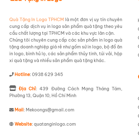
Quà Tặng In Logo TPHCM
là một đơn vị uy tín chuyên
cung cấp dịch vụ in logo sản phẩm quà tặng theo yêu
cầu chất lượng tại TPHCM và các khu vực lân cận.
Chúng tôi chuyên cung cấp các sản phẩm in logo quà
tặng doanh nghiệp giá rẻ như gốm sứ in logo, bộ đồ ăn
in logo, bình hủ lọ, các sản phẩm thủy tinh, túi vải, hộp
xi quà tặng và nhiều sản phẩm quà tặng khác.
Túi é
Hotline
: 0938 629 345
Hãy tưởng tượng một chiếc túi được thiết kế tỉ mỉ, 
được
in chuyển nhiệt
hoặc
in lụa
một cách sắc nét, thể
Địa Chỉ
: 439 Đường Cách Mạng Tháng Tám,
cảm giác dễ chịu khi chạm vào mà còn đảm bảo độ bền
Phường 13, Quận 10, Hồ Chí Minh
được chau chuốt, từ phần quai xách chắc chắn đến đ
Mail
: Mekoongs@gmail.com
Ứng dụng đa dạng của 
Website
: quatanginlogo.com
Bạn có thể ngạc nhiên về sự linh hoạt của
Túi ép nhiệ