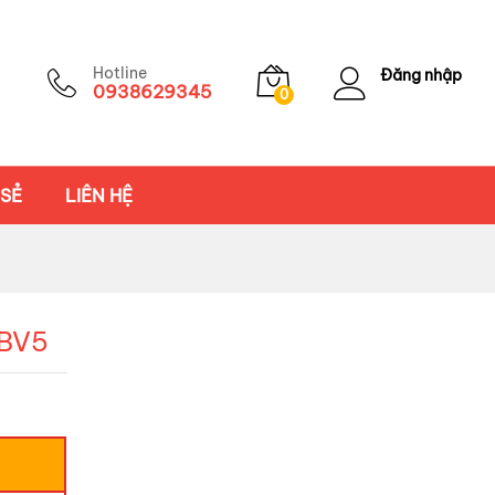
Hotline
Đăng nhập
0938629345
0
 SẺ
LIÊN HỆ
QBV5