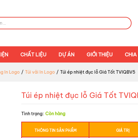
IỆN
CHẤT LIỆU
DỰ ÁN
GIỚI THIỆU
CHIA
g In Logo
/
Túi vải In Logo
/
Túi ép nhiệt đục lỗ Giá Tốt TVIQBV5
Túi ép nhiệt đục lỗ Giá Tốt TVI
Tình trạng:
Còn hàng
THÔNG TIN SẢN PHẨM
GIÁ TRỊ