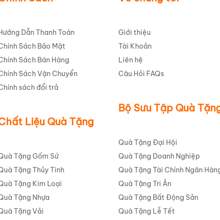
Hướng Dẫn Thanh Toán
Giới thiệu
Chính Sách Bảo Mật
Tài Khoản
Chính Sách Bán Hàng
Liên hệ
Chính Sách Vận Chuyển
Câu Hỏi FAQs
Chính sách đổi trả
Bộ Sưu Tập Quà Tặn
p nhiệt đục lỗ Giá Tốt TVIQBV5
Chất Liệu Quà Tặng
với đường may chắc chắn và màu sắc tươi tắn. Logo Anh Ngữ Langm
 hiện sự chuyên nghiệp và tinh tế. Chất liệu vải bền bỉ không chỉ 
Quà Tặng Đại Hội
 vượt thời gian. Mỗi chi tiết trên
Túi ép nhiệt đục lỗ Giá Tốt TV
Quà Tặng Gốm Sứ
Quà Tặng Doanh Nghiệp
ường cắt may gọn gàng, tạo nên một tổng thể hài hòa và đẳng cấp
Quà Tặng Thủy Tinh
Quà Tặng Tài Chính Ngân Hàn
sản phẩm
Quà Tặng Kim Loại
Quà Tặng Tri Ân
Quà Tặng Nhựa
Quà Tặng Bất Động Sản
Quà Tặng Vải
Quà Tặng Lễ Tết
t đục lỗ Giá Tốt TVIQBV5
trong nhiều mục đích khác nhau. Đây khô