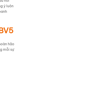
ầu nối
g ý luôn
oanh
QBV5
 hoàn hảo
ng mỗi sự
p phần
 cao, dễ
đồng bộ
n đại,