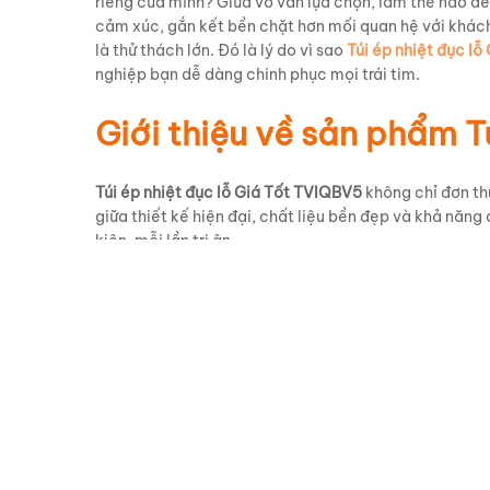
riêng của mình? Giữa vô vàn lựa chọn, làm thế nào để
cảm xúc, gắn kết bền chặt hơn mối quan hệ với khách
là thử thách lớn. Đó là lý do vì sao
Túi ép nhiệt đục l
nghiệp bạn dễ dàng chinh phục mọi trái tim.
Giới thiệu về sản phẩm T
Túi ép nhiệt đục lỗ Giá Tốt TVIQBV5
không chỉ đơn th
giữa thiết kế hiện đại, chất liệu bền đẹp và khả năng
kiện, mỗi lần tri ân.
Sản phẩm được làm từ chất liệu
túi vải xách tay
cao c
bảo vệ môi trường. Với hình dáng
hộp vuông
độc đáo, 
dàng thu hút mọi ánh nhìn.
Đặc biệt,
logo doanh nghiệp
như
Anh Ngữ Langmaste
và chuyên nghiệp cho thương hiệu. Khả năng
in logo
l
đảm bảo hình ảnh rõ ràng, bền màu theo thời gian.