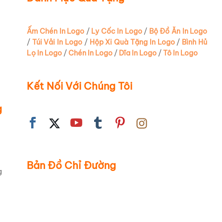
Ấm Chén In Logo
/
Ly Cốc In Logo
/
Bộ Đồ Ăn In Logo
/
Túi Vải In Logo
/
Hộp Xi Quà Tặng In Logo
/
Bình Hủ
Lọ In Logo
/
Chén In Logo
/
Dĩa In Logo
/
Tô In Logo
Kết Nối Với Chúng Tôi
g
aster
mang lại
IQBV5
đều
.
Bản Đồ Chỉ Đường
g
ng chỉ