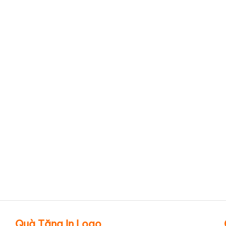
Hình ảnh thực tế về mẫu
Túi hình hợp có hông Theo
Túi vải không dệt dây rút
Yêu Cầu TVIQBV9
Theo Yêu Cầu TVIQBV16
Quà Tặng In Logo