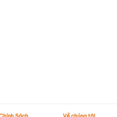
 sản phẩm
Túi ép nhiệt có quai xách
Túi đựng quà tết Chính
Đẹp Tinh Tế TVIQBV17
Hãng TVIQBV18
Chính Sách
Về chúng tôi