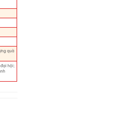
đựng quà
đại hội;
anh