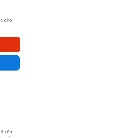
ốc cho
dấu ấn