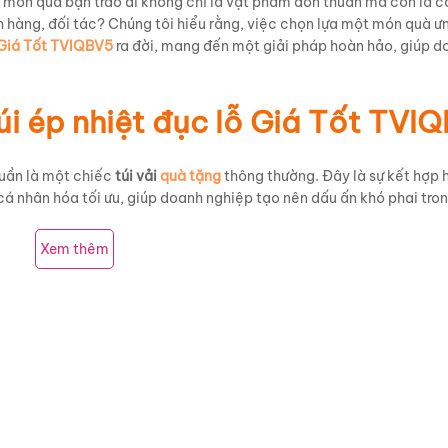
 món quà bạn trao đi không chỉ là vật phẩm đơn thuần mà còn là c
 hàng, đối tác? Chúng tôi hiểu rằng, việc chọn lựa một món quà ưn
ỗ Giá Tốt TVIQBV5
ra đời, mang đến một giải pháp hoàn hảo, giúp d
úi ép nhiệt đục lỗ Giá Tốt TVI
uần là một chiếc
túi vải
quà tặng
thông thường. Đây là sự kết hợp
 cá nhân hóa tối ưu, giúp doanh nghiệp tạo nên dấu ấn khó phai tro
Xem thêm
ấp, đảm bảo độ bền vượt trội và khả năng tái sử dụng lâu dài, gó
chiếc túi không chỉ tiện lợi khi sử dụng mà còn mang tính thẩm mỹ
r
được in ấn sắc nét với màu
xanh dương nhạt
nổi bật, tạo nên sự 
ên
túi vải
theo yêu cầu kích thước, cùng với kỹ thuật
in ép nhiệt
hiệ