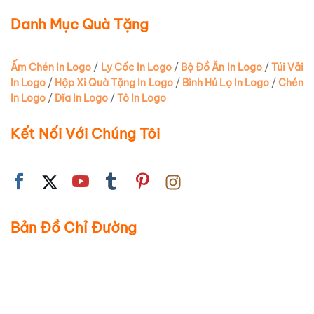
Danh Mục Quà Tặng
Ấm Chén In Logo
/
Ly Cốc In Logo
/
Bộ Đồ Ăn In Logo
/
Túi Vải
In Logo
/
Hộp Xi Quà Tặng In Logo
/
Bình Hủ Lọ In Logo
/
Chén
In Logo
/
Dĩa In Logo
/
Tô In Logo
Kết Nối Với Chúng Tôi
Bản Đồ Chỉ Đường