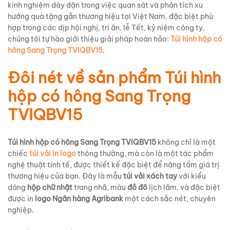
kinh nghiệm dày dặn trong việc quan sát và phân tích xu
hướng quà tặng gắn thương hiệu tại Việt Nam, đặc biệt phù
hợp trong các dịp hội nghị, tri ân, lễ Tết, kỷ niệm công ty,
chúng tôi tự hào giới thiệu giải pháp hoàn hảo:
Túi hình hộp có
hông Sang Trọng TVIQBV15
.
Đôi nét về sản phẩm Túi hình
hộp có hông Sang Trọng
TVIQBV15
Túi hình hộp có hông Sang Trọng TVIQBV15
không chỉ là một
chiếc
túi vải in logo
thông thường, mà còn là một tác phẩm
nghệ thuật tinh tế, được thiết kế đặc biệt để nâng tầm giá trị
thương hiệu của bạn. Đây là mẫu
túi vải xách tay
với kiểu
dáng
hộp chữ nhật
trang nhã, màu
đỏ đô
lịch lãm, và đặc biệt
được in
logo Ngân hàng Agribank
một cách sắc nét, chuyên
nghiệp.