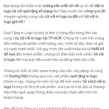
Bạn đang tìm kiếm một
xưởng sản xuất túi vải
uy tín để
đặt in
logo túi vải quà tặng số lượng
lớn? Bạn muốn tìm
công ty in ấn
chuyên nghiệp cung cấp
túi vải in logo ưu đãi
với
túi vải in
logo giá tốt
?
Quà Tặng In Logo tự hào là đơn vị hàng đầu trong lĩnh vực
cung cấp
túi vải in logo tại TP.HCM
. Chúng tôi cam kết mang
đến những sản phẩm chất lượng cao, thiết kế độc đáo và giá
cả cạnh tranh nhất. Với quy trình sản xuất khép kín từ
thiết kế
đồ họa
đến thành phẩm, chúng tôi đảm bảo mỗi chiếc
túi vải
in logo
đến tay bạn đều hoàn hảo và đúng theo yêu cầu.
Chúng tôi hiểu rõ tầm quan trọng của việc xây dựng và củng
cố
thương hiệu
thông qua các vật phẩm
quà tặng in logo
.
Chính vì vậy, chúng tôi luôn nỗ lực để mỗi chiếc
túi xách vải in
logo
không chỉ là một sản phẩm, mà còn là một đại sứ thương
hiệu hiệu quả, giúp thông điệp của bạn chạm đến trái tim
khách hàng.
Hãy để Quà Tặng In Logo trở thành đối tác tin cậy của bạn