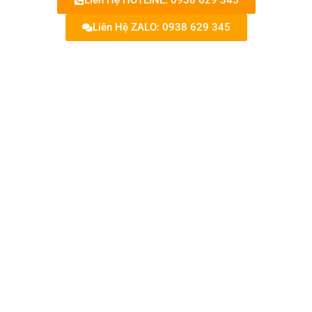
Liên Hệ HOTLINE: 0938 629 345
Liên Hệ ZALO: 0938 629 345
Túi vải không dệt dây rút Theo
Yêu Cầu TVIQBV16