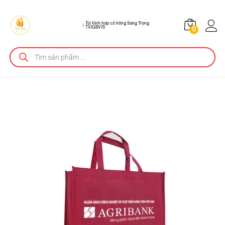
Mô tả sản phẩm
Túi hình hợp có hông Sang Trọng
TVIQBV15
0