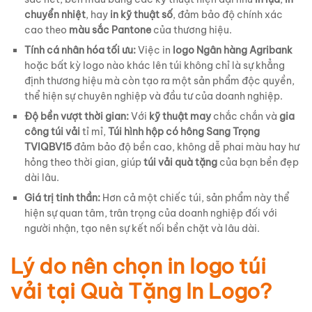
chuyển nhiệt
, hay
in kỹ thuật số
, đảm bảo độ chính xác
cao theo
màu sắc Pantone
của thương hiệu.
Tính cá nhân hóa tối ưu:
Việc in
logo Ngân hàng Agribank
hoặc bất kỳ logo nào khác lên túi không chỉ là sự khẳng
định thương hiệu mà còn tạo ra một sản phẩm độc quyền,
thể hiện sự chuyên nghiệp và đầu tư của doanh nghiệp.
Độ bền vượt thời gian:
Với
kỹ thuật may
chắc chắn và
gia
công túi vải
tỉ mỉ,
Túi hình hộp có hông Sang Trọng
TVIQBV15
đảm bảo độ bền cao, không dễ phai màu hay hư
hỏng theo thời gian, giúp
túi vải quà tặng
của bạn bền đẹp
dài lâu.
Giá trị tinh thần:
Hơn cả một chiếc túi, sản phẩm này thể
hiện sự quan tâm, trân trọng của doanh nghiệp đối với
người nhận, tạo nên sự kết nối bền chặt và lâu dài.
Lý do nên chọn in logo túi
vải tại Quà Tặng In Logo?