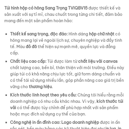
Túi hình hộp có hông Sang Trọng TVIQBV15
được thiết kế và
sản xuất với sự tỉ mỉ, chau chuốt trong từng chi tiết, đảm bảo
mang đến một sản phẩm hoàn hảo:
Thiết kế sang trọng, độc đáo:
Hình dáng
hộp chữ nhật
có
hông mang lại vẻ ngoài lịch sự, chuyên nghiệp và đầy tinh
tế. Màu
đỏ đô
thể hiện sự mạnh mẽ, quyền lực và đẳng
cấp.
Chất liệu cao cấp:
Túi được làm từ
chất liệu vải canvas
chất lượng cao, bền bỉ, thân thiện với môi trường. Điều này
giúp túi có khả năng chịu lực tốt, giữ form dáng chuẩn và
có thể tái sử dụng nhiều lần, góp phần nâng cao giá trị bền
vững cho
thương hiệu
.
Kích thước linh hoạt theo yêu cầu:
Chúng tôi hiểu rằng mỗi
doanh nghiệp có nhu cầu khác nhau. Vì vậy,
kích thước túi
vải
có thể được tùy chỉnh để phù hợp nhất với sản phẩm
hoặc mục đích sử dụng cụ thể của bạn.
Công nghệ in ấn đỉnh cao:
Logo doanh nghiệp
được in ấn
sắc nét, bền màu bằng các kỹ thuật hiện đại như
in lụa
,
in