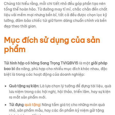
Chúng tôi hiểu rằng, mỗi chi tiết nhỏ đều góp phần tạo nên
tổng thể hoàn hảo. Từ đường may tỉ mỉ, chắc chắn đến chất
liệu vải mềm mại nhưng bền bỉ, tất cả đều được chọn lọc kỹ
lưỡng, đảm bảo chiếc túi giữ form dáng chuẩn chỉnh và bền
đẹp theo thời gian.
Mục đích sử dụng của sản
phẩm
Túi hình hộp có hông Sang Trọng TVIQBV15
là một
giải pháp
bao bì
đa năng, phù hợp cho nhiều mục đích khác nhau, đặc
biệt là trong các hoạt động của doanh nghiệp:
Quà tặng sự kiện:
Là lựa chọn lý tưởng để đựng tài liệu, quà
lưu niệm trong các hội nghị, hội thảo, triển lãm, hay sự kiện
ra mắt sản phẩm mới.
Túi đựng
quà tặng
:
Nâng tầm giá trị cho những món quà
nhỏ, sản phẩm mẫu, hay các ấn phẩm kỷ niệm gửi tặng