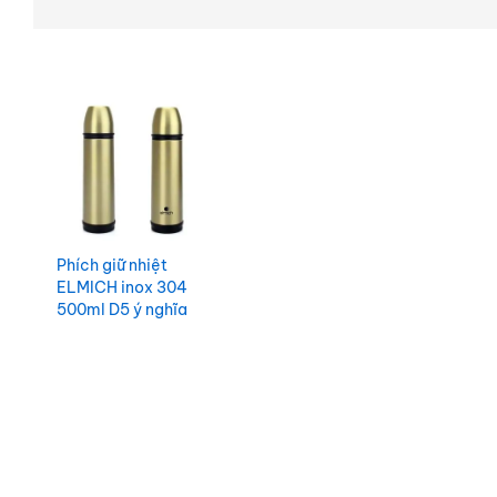
Phích giữ nhiệt
ELMICH inox 304
500ml D5 ý nghĩa
BGNQBV2