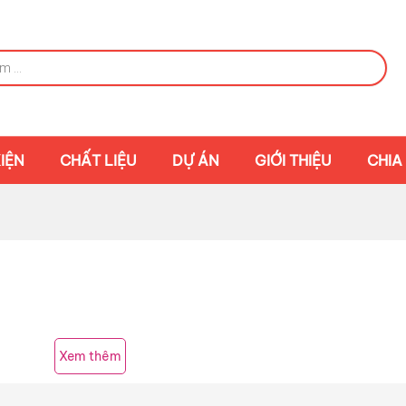
IỆN
CHẤT LIỆU
DỰ ÁN
GIỚI THIỆU
CHIA
Xem thêm