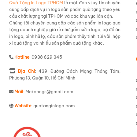
Quà Tặng In Logo TPHCM
là một đơn vị uy tín chuyên
cung cấp dịch vụ in logo sản phẩm quà tặng theo yêu
cầu chất lượng tại TPHCM và các khu vực lân cận.
Chúng tôi chuyên cung cấp các sản phẩm in logo quà
tặng doanh nghiệp giá rẻ như gốm sứ in logo, bộ đồ ăn
in logo, bình hủ lọ, các sản phẩm thủy tinh, túi vải, hộp
xi quà tặng và nhiều sản phẩm quà tặng khác.
Hotline
: 0938 629 345
Địa Chỉ
: 439 Đường Cách Mạng Tháng Tám,
Phường 13, Quận 10, Hồ Chí Minh
Mail
: Mekoongs@gmail.com
Website
: quatanginlogo.com