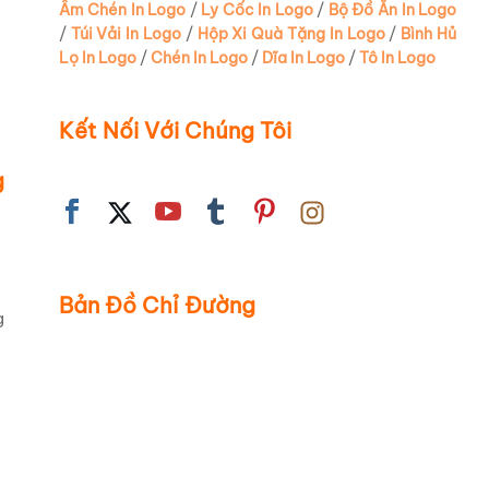
Thuận Phát
(1)
Ấm Chén In Logo
/
Ly Cốc In Logo
/
Bộ Đồ Ăn In Logo
/
Túi Vải In Logo
/
Hộp Xi Quà Tặng In Logo
/
Bình Hủ
Zebra
(2)
Lọ In Logo
/
Chén In Logo
/
Dĩa In Logo
/
Tô In Logo
Kết Nối Với Chúng Tôi
g
Bản Đồ Chỉ Đường
g