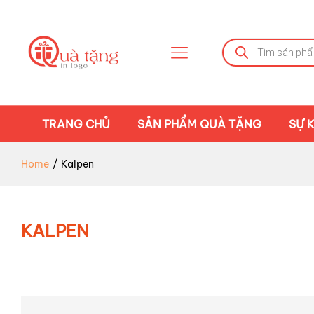
Tìm
kiếm
sản
phẩm
TRANG CHỦ
SẢN PHẨM QUÀ TẶNG
SỰ K
Home
/
Kalpen
KALPEN