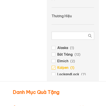
Thương Hiệu
Alaska
(1)
Bát Tràng
(12)
Elmich
(2)
Kalpen
(1)
LockandLock
(2)
Luminarc
(1)
Minh Long
(2)
Danh Mục Quà Tặng
Ocean
(1)
Oem
(1)