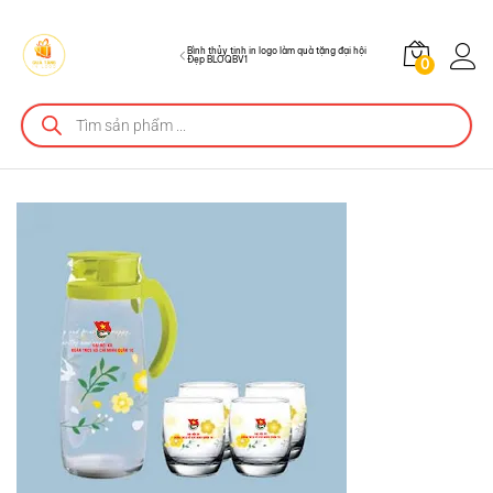
Bình thủy tinh in logo làm quà tặng đại hội
Đẹp BLOQBV1
0