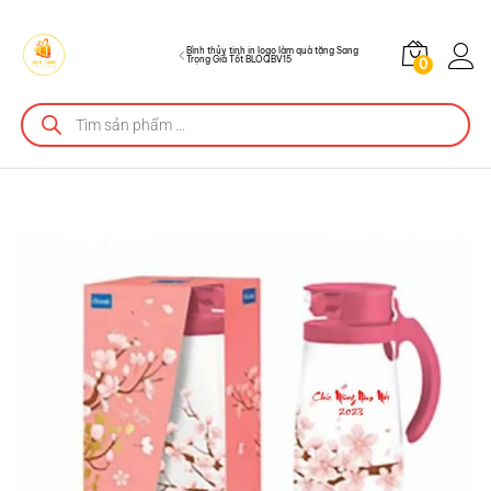
BLOQBV15
Bình thủy tinh in logo làm quà tặng Sang
Trọng Giá Tốt BLOQBV15
0