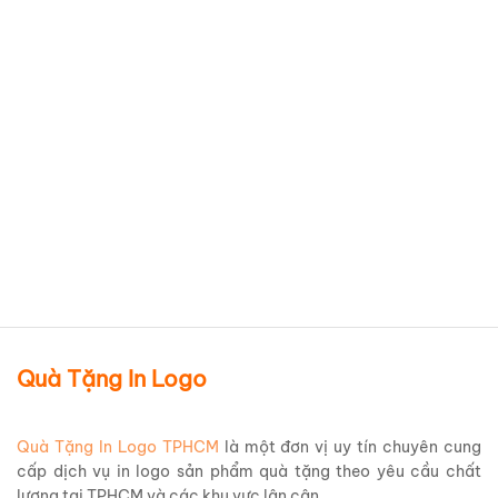
Bình thủy tinh in logo đại hội
đoàn ý nghĩa BLOQBV2
Chi tiết sản phẩm
Quà Tặng In Logo
Quà Tặng In Logo TPHCM
là một đơn vị uy tín chuyên cung
cấp dịch vụ in logo sản phẩm quà tặng theo yêu cầu chất
lượng tại TPHCM và các khu vực lân cận.