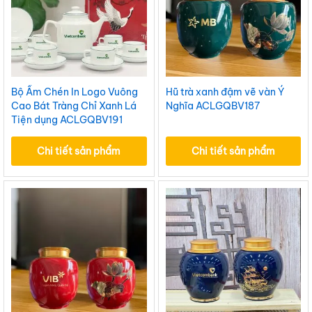
Bộ Ấm Chén In Logo Vuông
Hũ trà xanh đậm vẽ vàn Ý
Cao Bát Tràng Chỉ Xanh Lá
Nghĩa ACLGQBV187
Tiện dụng ACLGQBV191
Chi tiết sản phẩm
Chi tiết sản phẩm