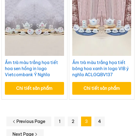
Ấm trà màu trắng họa tiết
Ấm trà màu trắng họa tiết
hoa sen hồng in logo
bông hoa xanh in logo VIB ý
Vietcombank Ý Nghĩa
nghĩa ACLGQBV137
ACLGQBV142
Chi tiết sản phẩm
Chi tiết sản phẩm
Previous Page
1
2
3
4
Next Page