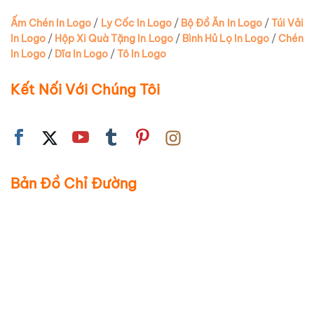
Ấm Chén In Logo
/
Ly Cốc In Logo
/
Bộ Đồ Ăn In Logo
/
Túi Vải
In Logo
/
Hộp Xi Quà Tặng In Logo
/
Bình Hủ Lọ In Logo
/
Chén
In Logo
/
Dĩa In Logo
/
Tô In Logo
Kết Nối Với Chúng Tôi
Bản Đồ Chỉ Đường