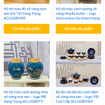
Hũ trà màu đỏ vẽ vàng hoa
Hũ trà màu xanh dương vẽ
sen Giá Tốt Sang Trọng
vàng thuyền buồm – logo
ACLGQBV185
Vietcomba cho khách hàng
ACLGQBV178
Chi tiết sản phẩm
Chi tiết sản phẩm
Hũ trà màu xanh dương nhạt
Bộ ấm trà dĩa lót xanh đậm
vẽ vàng hoa sen – logo MB
vẽ vàng hoa sen – logo VIB
Sang Trọng ACLGQBV171
Cao Cấp ACLGQBV169