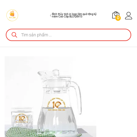
BLOQBV13
Bình thủy tinh in logo làm quà tặng kỷ
niệm Cao Cấp BLOQBV13
0