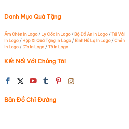
Danh Mục Quà Tặng
Ấm Chén In Logo
/
Ly Cốc In Logo
/
Bộ Đồ Ăn In Logo
/
Túi Vải
In Logo
/
Hộp Xi Quà Tặng In Logo
/
Bình Hủ Lọ In Logo
/
Chén
In Logo
/
Dĩa In Logo
/
Tô In Logo
Kết Nối Với Chúng Tôi
Bản Đồ Chỉ Đường