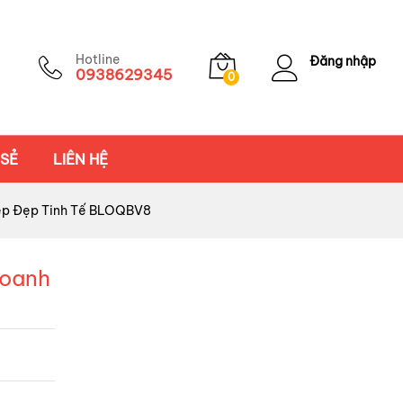
Hotline
Đăng nhập
0938629345
0
 SẺ
LIÊN HỆ
hiệp Đẹp Tinh Tế BLOQBV8
doanh