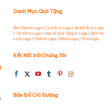
Danh Mục Quà Tặng
Ấm Chén In Logo
/
Ly Cốc In Logo
/
Bộ Đồ Ăn In Logo
/
Túi Vải In Logo
/
Hộp Xi Quà Tặng In Logo
/
Bình Hủ
Lọ In Logo
/
Chén In Logo
/
Dĩa In Logo
/
Tô In Logo
Kết Nối Với Chúng Tôi
g
Bản Đồ Chỉ Đường
g