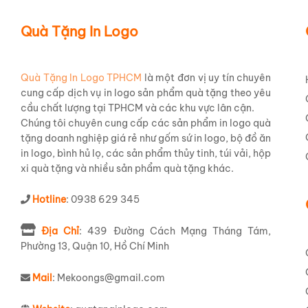
Quà Tặng In Logo
Quà Tặng In Logo TPHCM
là một đơn vị uy tín chuyên
cung cấp dịch vụ in logo sản phẩm quà tặng theo yêu
cầu chất lượng tại TPHCM và các khu vực lân cận.
Chúng tôi chuyên cung cấp các sản phẩm in logo quà
tặng doanh nghiệp giá rẻ như gốm sứ in logo, bộ đồ ăn
in logo, bình hủ lọ, các sản phẩm thủy tinh, túi vải, hộp
xi quà tặng và nhiều sản phẩm quà tặng khác.
Hotline
: 0938 629 345
Địa Chỉ
: 439 Đường Cách Mạng Tháng Tám,
Phường 13, Quận 10, Hồ Chí Minh
Mail
: Mekoongs@gmail.com